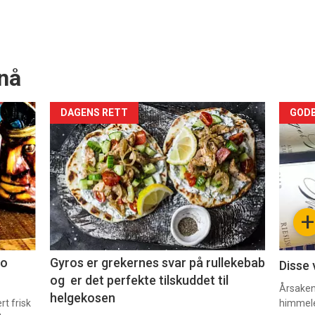
nå
Forsiden
For
DAGENS RETT
GODB
akkurat
akk
nå
nå
-
-
+
2
3
co
Gyros er grekernes svar på rullekebab
Disse 
og er det perfekte tilskuddet til
Årsaken 
helgekosen
t frisk
himmel