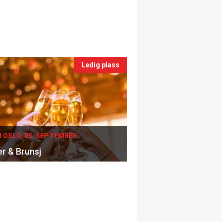
Ledig plass
I OSLO, 05. SEPTEMBER
er & Brunsj