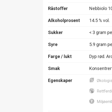
Råstoffer
Nebbiolo 1
Alkoholprosent
14.5 % vol.
Sukker
< 3 gram per
Syre
5.9 gram per
Farge / lukt
Dyp rød. A
Smak
Konsentrert
Egenskaper
Økologi
Rettferd
Miljøemb