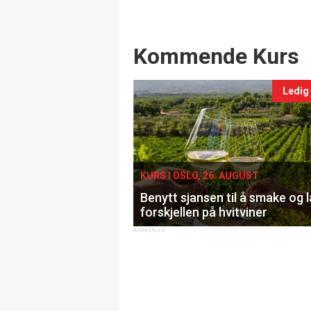
Events
Kommende Kurs
Ledig
KURS I OSLO, 26. AUGUST
Benytt sjansen til å smake og 
forskjellen på hvitviner