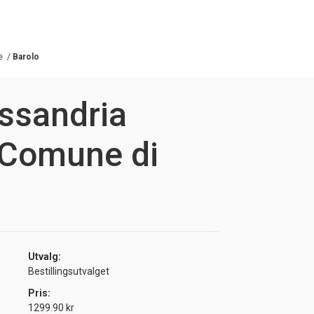
e
/
Barolo
essandria
 Comune di
Utvalg:
Bestillingsutvalget
Pris:
1299.90 kr