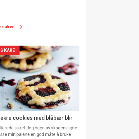
e saken
siden
S KAKE
urat
lekre cookies med blåbær blir
allerede sikret deg noen av skogens søte
 disse minipaiene en god måte å bruke