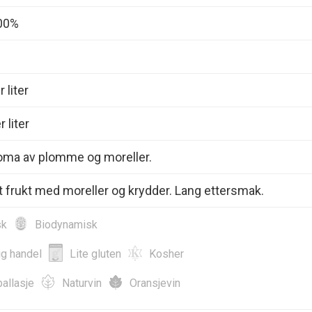
00%
 liter
 liter
roma av plomme og moreller.
 frukt med moreller og krydder. Lang ettersmak.
sk
Biodynamisk
ig handel
Lite gluten
Kosher
allasje
Naturvin
Oransjevin