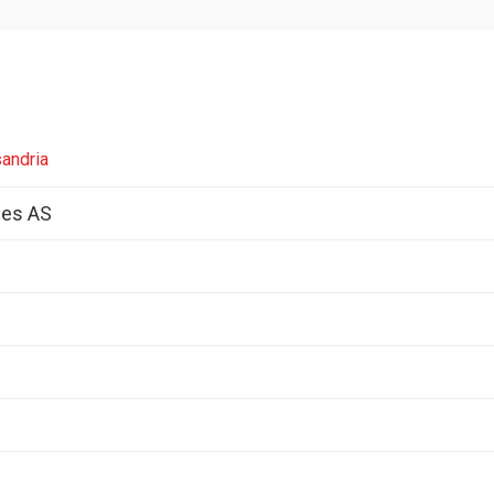
sandria
nes AS