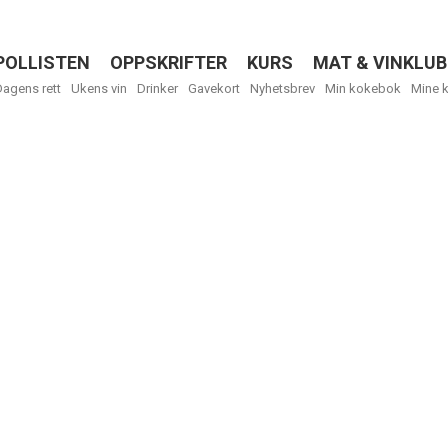
POLLISTEN
OPPSKRIFTER
KURS
MAT & VINKLUB
Menu
Dagens rett
Ukens vin
Drinker
Gavekort
Nyhetsbrev
Min kokebok
Mine 
R