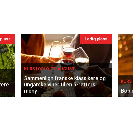
 plass
Ledig plass
KURS I OSLO, 27. AUGUST
Sammenlign franske klassikere og
KURS 
lære
ungarske viner til en 5-retters
meny
Bobl