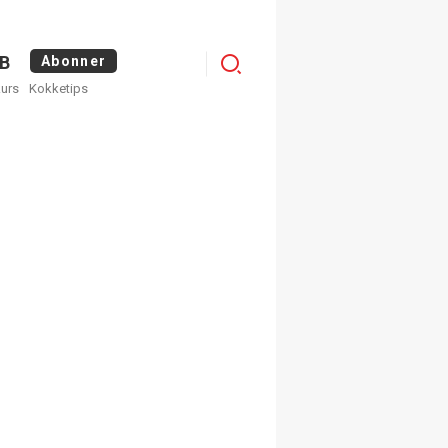
Menu
B
Abonner
kurs
Kokketips
profile
egistrer deg