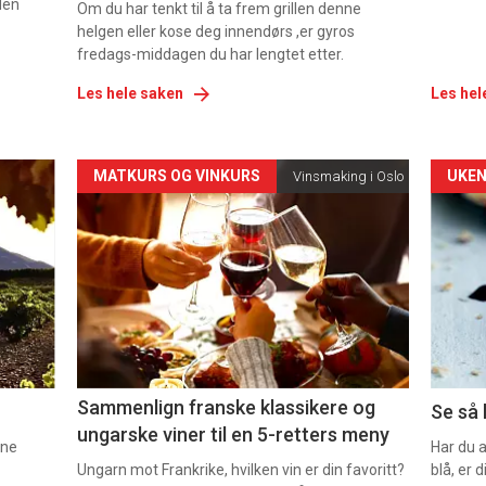
den
Om du har tenkt til å ta frem grillen denne
helgen eller kose deg innendørs ,er gyros
fredags-middagen du har lengtet etter.
Les hele saken
Les hel
Forsiden
For
MATKURS OG VINKURS
UKEN
Vinsmaking i Oslo
akkurat
akk
nå
nå
-
-
5
6
Sammenlign franske klassikere og
Se så 
ungarske viner til en 5-retters meny
nne
Har du 
Ungarn mot Frankrike, hvilken vin er din favoritt?
blå, er