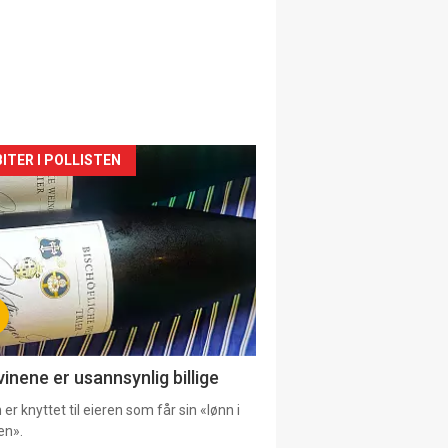
siden
ITER I POLLISTEN
urat
vinene er usannsynlig billige
er knyttet til eieren som får sin «lønn i
en».