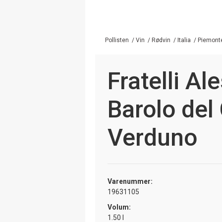
Pollisten
/
Vin
/
Rødvin
/
Italia
/
Piemont
Fratelli Al
Barolo del
Verduno
Varenummer:
19631105
Volum:
1.50 l