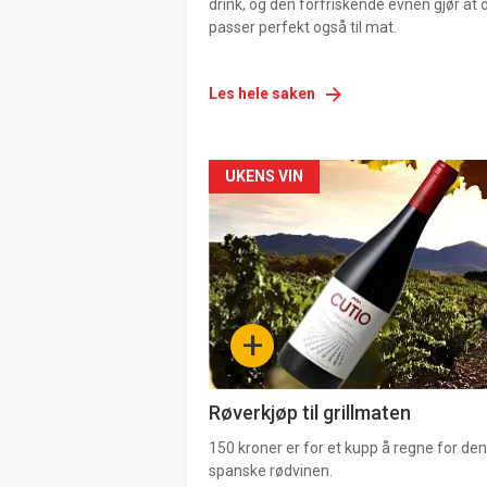
drink, og den forfriskende evnen gjør at 
passer perfekt også til mat.
Les hele saken
Forsiden
UKENS VIN
akkurat
nå
-
+
4
Røverkjøp til grillmaten
150 kroner er for et kupp å regne for de
spanske rødvinen.