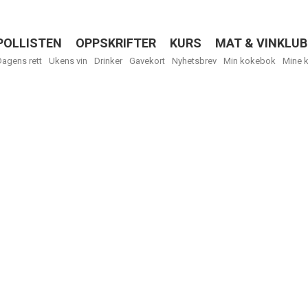
POLLISTEN
OPPSKRIFTER
KURS
MAT & VINKLUB
Menu
Dagens rett
Ukens vin
Drinker
Gavekort
Nyhetsbrev
Min kokebok
Mine 
R