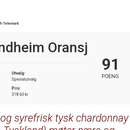
t-Telemark
indheim Oransj
91
Utvalg:
POENG
Spesialutvalg
Pris:
318.60 kr
tt og syrefrisk tysk chardonnay