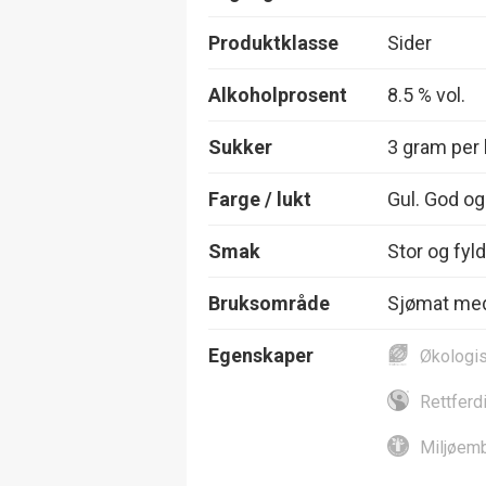
Produktklasse
Sider
Alkoholprosent
8.5 % vol.
Sukker
3 gram per l
Farge / lukt
Gul. God og
Smak
Stor og fyld
Bruksområde
Sjømat me
Egenskaper
Økologi
Rettferd
Miljøemb