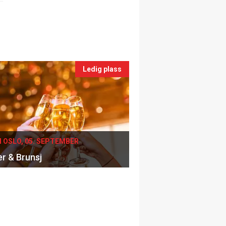
Ledig plass
I OSLO, 05. SEPTEMBER
er & Brunsj