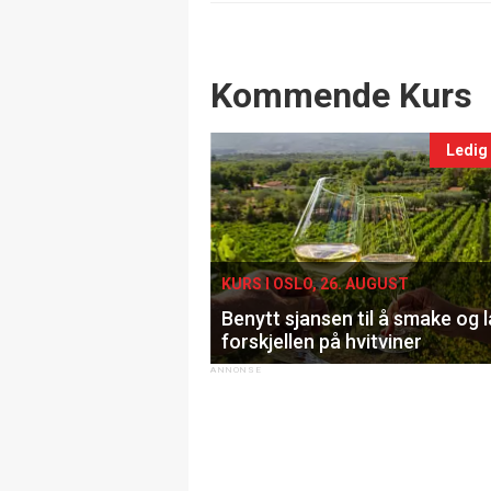
Events
Kommende Kurs
Ledig
KURS I OSLO, 26. AUGUST
Benytt sjansen til å smake og 
forskjellen på hvitviner