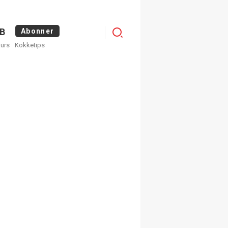
Menu
B
Abonner
kurs
Kokketips
profile
egistrer deg