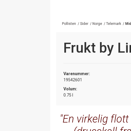
Pollisten
/
Sider
/
Norge
/
Telemark
/
Mid
Frukt by L
Varenummer:
19542601
Volum:
0.75 l
En virkelig flo