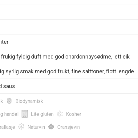
iter
 frukig fyldig duft med god chardonnaysødme, lett eik
ig syrlig smak med god frukt, fine salttoner, flott lengde
d saus
sk
Biodynamisk
ig handel
Lite gluten
Kosher
allasje
Naturvin
Oransjevin