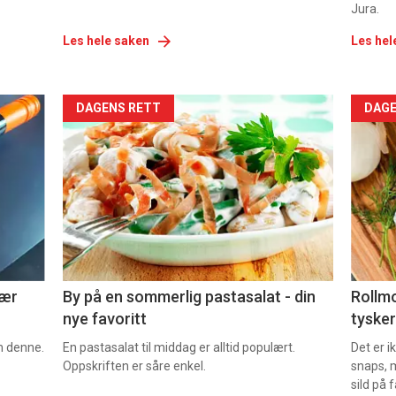
Jura.
Les hele saken
Les hel
Forsiden
For
DAGENS RETT
DAGE
akkurat
akk
nå
nå
-
-
5
6
nær
By på en sommerlig pastasalat - din
Rollmo
nye favoritt
tysker
om denne.
En pastasalat til middag er alltid populært.
Det er 
Oppskriften er såre enkel.
snaps, 
sild på 