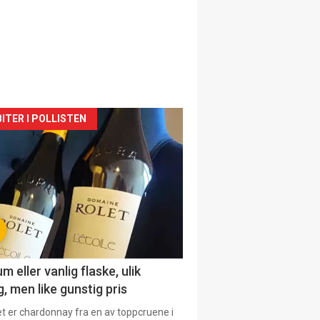
siden
ITER I POLLISTEN
urat
 eller vanlig flaske, ulik
, men like gunstig pris
et er chardonnay fra en av toppcruene i