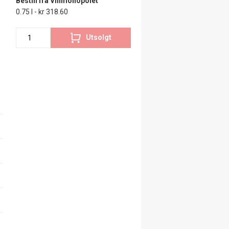
Bestill fra Vinmonopolet
0.75 l - kr 318.60
Utsolgt