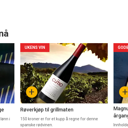
nå
Forsiden
For
UKENS VIN
GODB
akkurat
akk
nå
nå
-
-
+
+
2
3
Magnum
ge
Røverkjøp til grillmaten
årgang
lønn i
150 kroner er for et kupp å regne for denne
spanske rødvinen.
Innhold