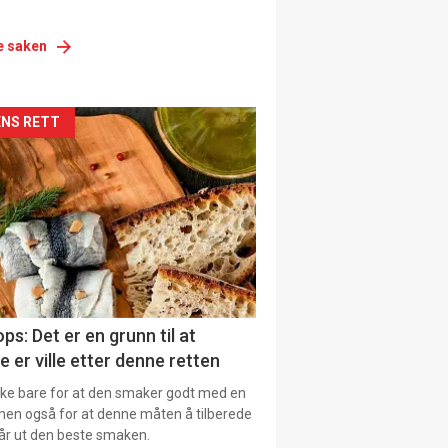
e saken
siden
NS RETT
urat
ps: Det er en grunn til at
e er ville etter denne retten
ikke bare for at den smaker godt med en
men også for at denne måten å tilberede
får ut den beste smaken.