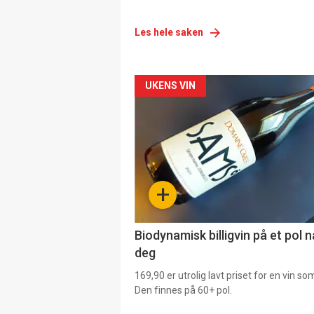
Les hele saken
Forsiden
UKENS VIN
akkurat
nå
-
+
4
Biodynamisk billigvin på et pol 
deg
169,90 er utrolig lavt priset for en vin s
Den finnes på 60+ pol.