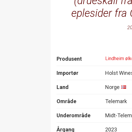
(drueskall f
eplesider fra 
20
Produsent
Lindheim øl
Importør
Holst Wine
Land
Norge
Område
Telemark
Underområde
Midt-Telem
Årgang
2023