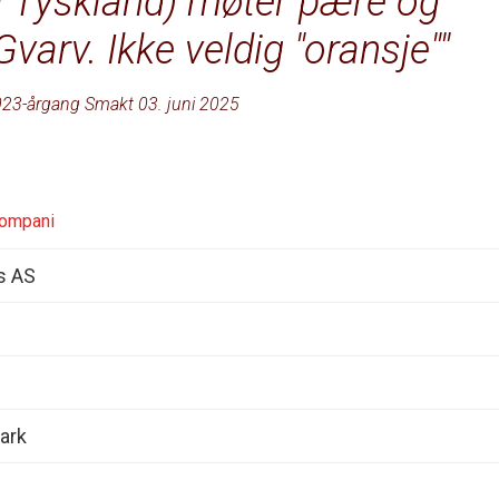
ra Tyskland) møter pære og
Gvarv. Ikke veldig "oransje"
23-årgang Smakt 03. juni 2025
kompani
s AS
ark