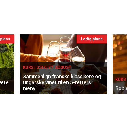
 plass
Ledig plass
KURS I OSLO, 27. AUGUST
Sammenlign franske klassikere og
KURS 
lære
ungarske viner til en 5-retters
meny
Bobl