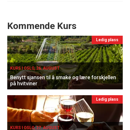
Events
Kommende Kurs
Ledig plass
KURS I OSLO, 26. AUGUST
Benytt sjansen til å smake og lære forskjellen
på hvitviner
Ledig plass
KURS I OSLO, 27. AUGUST