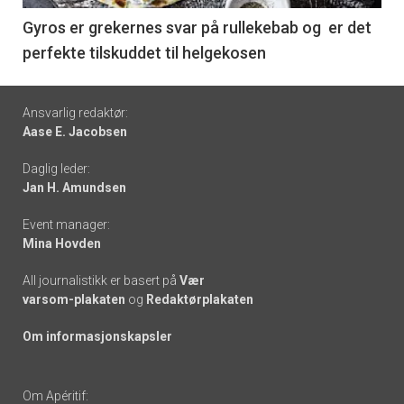
6
Gyros er grekernes svar på rullekebab og er det
perfekte tilskuddet til helgekosen
Footer
Ansvarlig redaktør:
Aase E. Jacobsen
-
Daglig leder:
links
Jan H. Amundsen
Event manager:
Mina Hovden
All journalistikk er basert på
Vær
varsom-plakaten
og
Redaktørplakaten
Om informasjonskapsler
Om Apéritif: