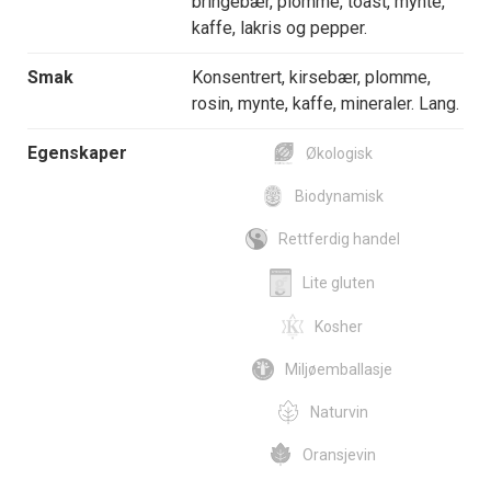
bringebær, plomme, toast, mynte,
kaffe, lakris og pepper.
Smak
Konsentrert, kirsebær, plomme,
rosin, mynte, kaffe, mineraler. Lang.
Egenskaper
Økologisk
Biodynamisk
Rettferdig handel
Lite gluten
Kosher
Miljøemballasje
Naturvin
Oransjevin