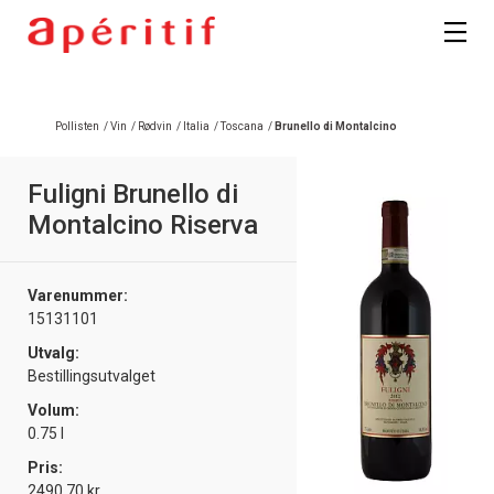
Registrer deg
Pollisten
/
Vin
/
Rødvin
/
Italia
/
Toscana
/
Brunello di Montalcino
Fuligni Brunello di
Montalcino Riserva
Varenummer:
15131101
Utvalg:
Bestillingsutvalget
Volum:
0.75 l
Pris:
2490.70 kr