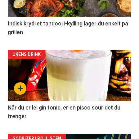
Indisk krydret tandoori-kylling lager du enkelt på
grillen
Forsiden
UKENS DRINK
akkurat
nå
+
-
2
Når du er lei gin tonic, er en pisco sour det du
trenger
GODBITER I POLLISTEN