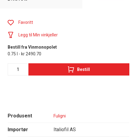
Favoritt
Legg til Min vinkjeller
Bestill fra Vinmonopolet
0.75 l - kr 2490.70
Bestill
Produsent
Fuligni
Importør
Italiofil AS