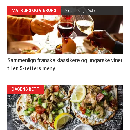
Forsiden
MATKURS OG VINKURS
Vinsmaking i Oslo
akkurat
nå
-
5
Sammenlign franske klassikere og ungarske viner
til en 5-retters meny
Forsiden
DAGENS RETT
akkurat
nå
-