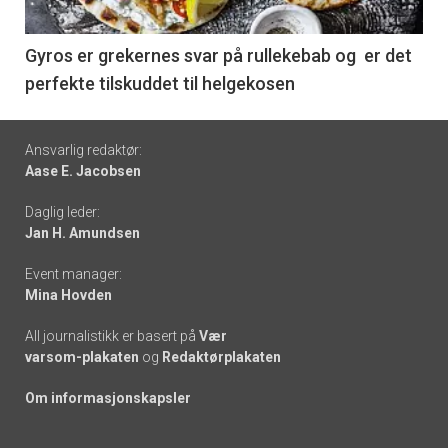
-
6
Gyros er grekernes svar på rullekebab og er det
perfekte tilskuddet til helgekosen
Footer
Ansvarlig redaktør:
Aase E. Jacobsen
-
Daglig leder:
links
Jan H. Amundsen
Event manager:
Mina Hovden
All journalistikk er basert på
Vær
varsom-plakaten
og
Redaktørplakaten
Om informasjonskapsler