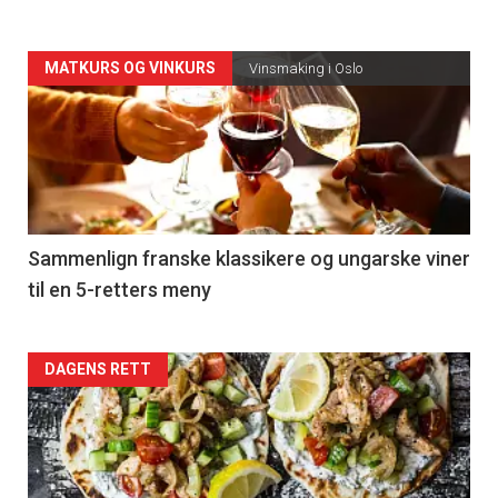
Forsiden
MATKURS OG VINKURS
Vinsmaking i Oslo
akkurat
nå
-
5
Sammenlign franske klassikere og ungarske viner
til en 5-retters meny
Forsiden
DAGENS RETT
akkurat
nå