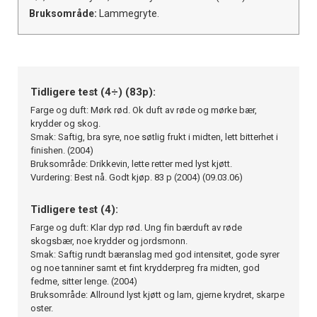
Bruksområde:
Lammegryte.
Tidligere test (4÷) (83p):
Farge og duft: Mørk rød. Ok duft av røde og mørke bær,
krydder og skog.
Smak: Saftig, bra syre, noe søtlig frukt i midten, lett bitterhet i
finishen. (2004)
Bruksområde: Drikkevin, lette retter med lyst kjøtt.
Vurdering: Best nå. Godt kjøp. 83 p (2004) (09.03.06)
Tidligere test (4):
Farge og duft: Klar dyp rød. Ung fin bærduft av røde
skogsbær, noe krydder og jordsmonn.
Smak: Saftig rundt bæranslag med god intensitet, gode syrer
og noe tanniner samt et fint krydderpreg fra midten, god
fedme, sitter lenge. (2004)
Bruksområde: Allround lyst kjøtt og lam, gjerne krydret, skarpe
oster.