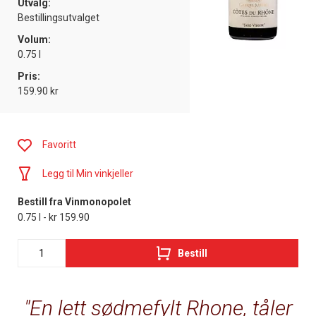
Utvalg:
Bestillingsutvalget
Volum:
0.75 l
Pris:
159.90 kr
Favoritt
Legg til Min vinkjeller
Bestill fra Vinmonopolet
0.75 l - kr 159.90
Bestill
En lett sødmefylt Rhone, tåler