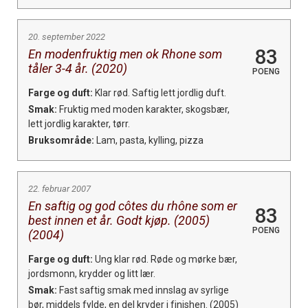
20. september 2022
83
En modenfruktig men ok Rhone som
tåler 3-4 år. (2020)
POENG
Farge og duft:
Klar rød. Saftig lett jordlig duft.
Smak:
Fruktig med moden karakter, skogsbær,
lett jordlig karakter, tørr.
Bruksområde:
Lam, pasta, kylling, pizza
22. februar 2007
En saftig og god côtes du rhône som er
83
best innen et år. Godt kjøp. (2005)
POENG
(2004)
Farge og duft:
Ung klar rød. Røde og mørke bær,
jordsmonn, krydder og litt lær.
Smak:
Fast saftig smak med innslag av syrlige
bør, middels fylde, en del kryder i finishen. (2005)