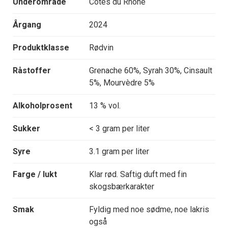
Underområde
Côtes du Rhône
Årgang
2024
Produktklasse
Rødvin
Råstoffer
Grenache 60%, Syrah 30%, Cinsault
5%, Mourvèdre 5%
Alkoholprosent
13 % vol.
Sukker
< 3 gram per liter
Syre
3.1 gram per liter
Farge / lukt
Klar rød. Saftig duft med fin
skogsbærkarakter
Smak
Fyldig med noe sødme, noe lakris
også