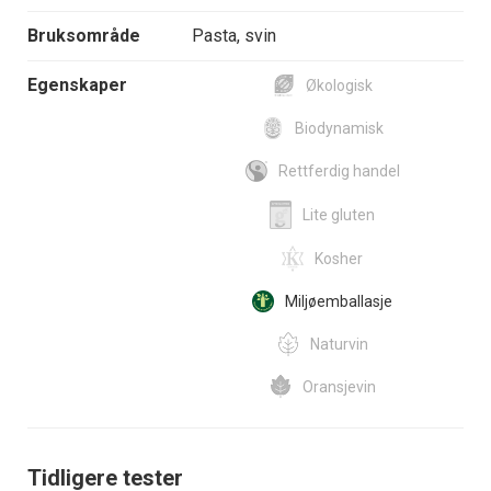
Bruksområde
Pasta, svin
Egenskaper
Økologisk
Biodynamisk
Rettferdig handel
Lite gluten
Kosher
Miljøemballasje
Naturvin
Oransjevin
Tidligere tester