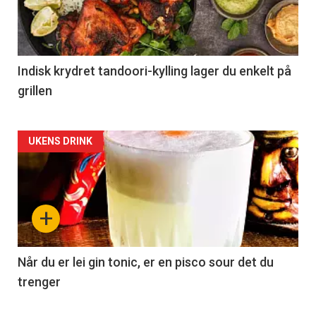
Indisk krydret tandoori-kylling lager du enkelt på
grillen
Forsiden
UKENS DRINK
akkurat
nå
+
-
2
Når du er lei gin tonic, er en pisco sour det du
trenger