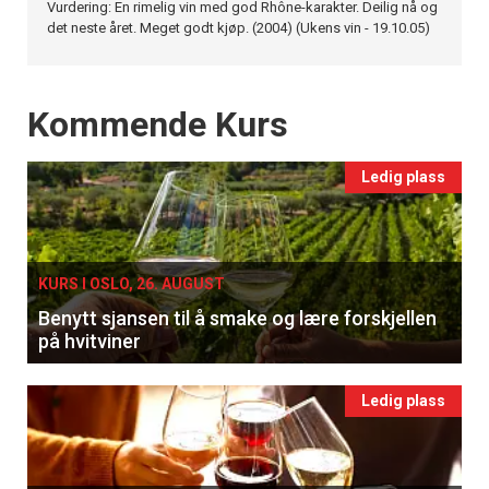
Vurdering: En rimelig vin med god Rhône-karakter. Deilig nå og
det neste året. Meget godt kjøp. (2004) (Ukens vin - 19.10.05)
Events
Kommende Kurs
Ledig plass
KURS I OSLO, 26. AUGUST
Benytt sjansen til å smake og lære forskjellen
på hvitviner
Ledig plass