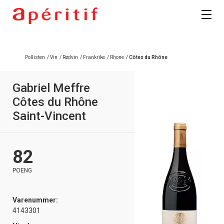
Pollisten
/
Vin
/
Rødvin
/
Frankrike
/
Rhone
/
Côtes du Rhône
Gabriel Meffre
Côtes du Rhône
Saint-Vincent
82
POENG
Varenummer:
4143301