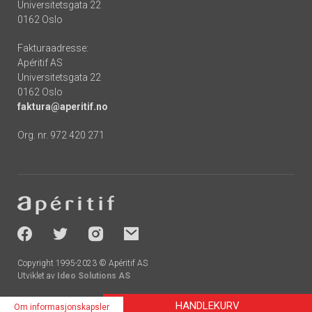
Universitetsgata 22
0162 Oslo
Fakturaadresse:
Apéritif AS
Universitetsgata 22
0162 Oslo
faktura@aperitif.no
Org. nr. 972 420 271
Footer
-
socials
Copyright 1995-2023 © Apéritif AS
Utviklet av
Ideo Solutions AS
HANDLEKURV
Om informasjonskapsler