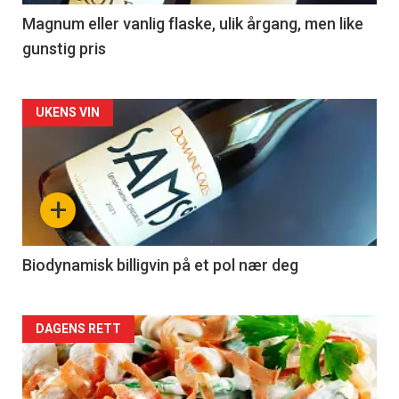
3
Magnum eller vanlig flaske, ulik årgang, men like
gunstig pris
Forsiden
UKENS VIN
akkurat
nå
+
-
4
Biodynamisk billigvin på et pol nær deg
Forsiden
DAGENS RETT
akkurat