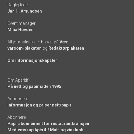
Daglig leder:
links
Jan H. Amundsen
Event manager:
Mina Hovden
All journalistikk er basert på
Vær
varsom-plakaten
og
Redaktørplakaten
Om informasjonskapsler
Om Apéritif:
På nett og papir siden 1995
Annonsere:
Informasjon og priser nett/papir
Abonnere:
Papirabonnement for restaurantbransjen
Medlemskap Apéritif Mat- og vinklubb