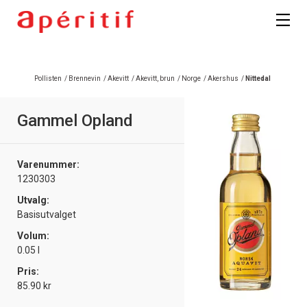
Registrer deg
Pollisten
/
Brennevin
/
Akevitt
/
Akevitt, brun
/
Norge
/
Akershus
/
Nittedal
Gammel Opland
Varenummer:
1230303
Utvalg:
Basisutvalget
Volum:
0.05 l
Pris:
85.90 kr