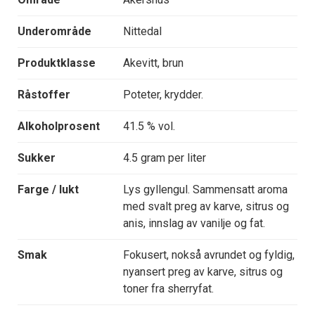
Underområde
Nittedal
Produktklasse
Akevitt, brun
Råstoffer
Poteter, krydder.
Alkoholprosent
41.5 % vol.
Sukker
4.5 gram per liter
Farge / lukt
Lys gyllengul. Sammensatt aroma
med svalt preg av karve, sitrus og
anis, innslag av vanilje og fat.
Smak
Fokusert, nokså avrundet og fyldig,
nyansert preg av karve, sitrus og
toner fra sherryfat.