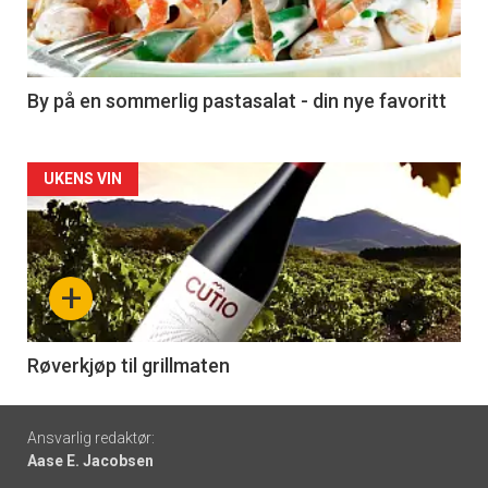
nå
-
5
By på en sommerlig pastasalat - din nye favoritt
Forsiden
UKENS VIN
akkurat
nå
+
-
6
Røverkjøp til grillmaten
Footer
Ansvarlig redaktør:
Aase E. Jacobsen
-