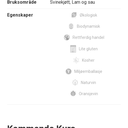
Bruksområde
Svinekjøtt, Lam og sau
Egenskaper
Økologisk
Biodynamisk
Rettferdig handel
Lite gluten
Kosher
Miljøemballasje
Naturvin
Oransjevin
Events