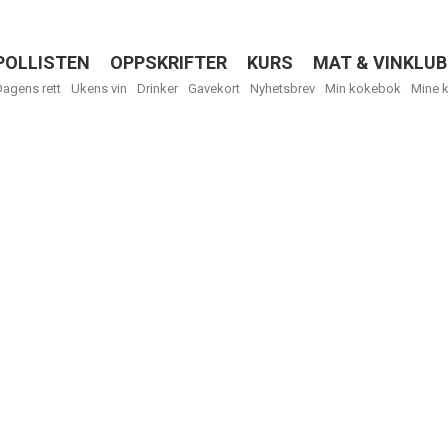
POLLISTEN
OPPSKRIFTER
KURS
MAT & VINKLUB
Menu
Dagens rett
Ukens vin
Drinker
Gavekort
Nyhetsbrev
Min kokebok
Mine 