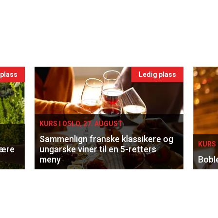
 plass
Ledig plass
KURS I OSLO, 27. AUGUST
Sammenlign franske klassikere og
KURS 
lære
ungarske viner til en 5-retters
meny
Bobl