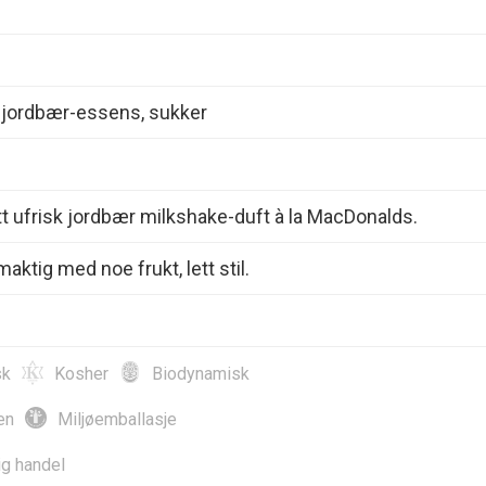
, jordbær-essens, sukker
itt ufrisk jordbær milkshake-duft à la MacDonalds.
aktig med noe frukt, lett stil.
sk
Kosher
Biodynamisk
en
Miljøemballasje
ig handel