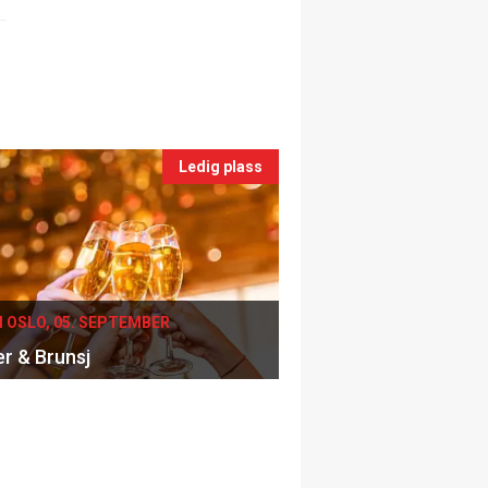
Ledig plass
I OSLO, 05. SEPTEMBER
er & Brunsj