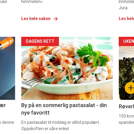
ruke
himmelen».
Innhold
Jura.
Les hele saken
Les hel
Forsiden
For
DAGENS RETT
UKEN
akkurat
akk
nå
nå
-
-
+
5
6
nær
By på en sommerlig pastasalat - din
Røverk
nye favoritt
150 kron
om denne.
En pastasalat til middag er alltid populært.
spanske
Oppskriften er såre enkel.