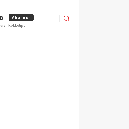
Menu
B
Abonner
kurs
Kokketips
profile