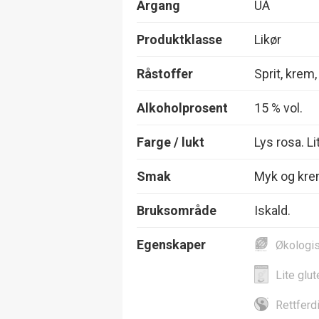
Årgang
UÅ
Produktklasse
Likør
Råstoffer
Sprit, krem
Alkoholprosent
15 % vol.
Farge / lukt
Lys rosa. L
Smak
Myk og krem
Bruksområde
Iskald.
Egenskaper
Økologi
Lite glut
Rettferd