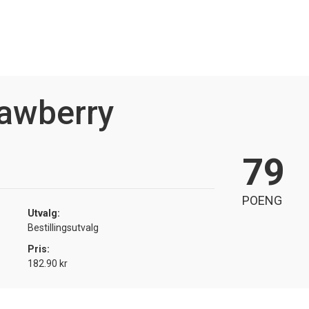
rawberry
79
POENG
Utvalg:
Bestillingsutvalg
Pris:
182.90 kr