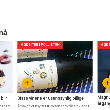
nå
Forsiden
For
GODBITER I POLLISTEN
GODB
akkurat
akk
nå
nå
-
-
+
+
2
3
Magnum
blir
Disse vinene er usannsynlig billige
årgang
ns søte
Årsaken er knyttet til eieren som får sin «lønn i