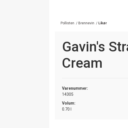
Pollisten
/
Brennevin
/
Likør
Gavin's St
Cream
Varenummer:
14305
Volum:
0.70 l