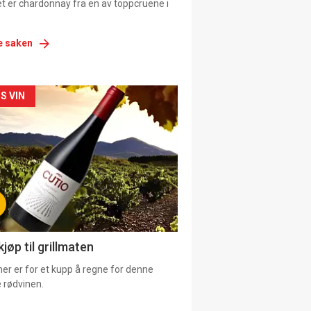
et er chardonnay fra en av toppcruene i
e saken
siden
S VIN
urat
jøp til grillmaten
er er for et kupp å regne for denne
 rødvinen.