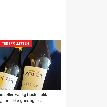
siden
ITER I POLLISTEN
urat
 eller vanlig flaske, ulik
, men like gunstig pris