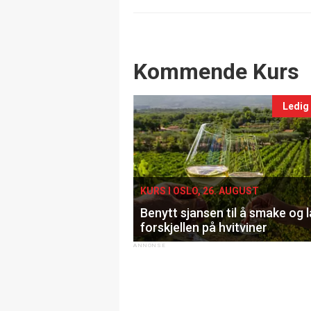
Events
Kommende Kurs
Ledig
KURS I OSLO, 26. AUGUST
Benytt sjansen til å smake og 
forskjellen på hvitviner