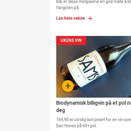
blå, er disse minipaiene en god måte å b
fangsten på.
Les hele saken
Forsiden
UKENS VIN
akkurat
nå
-
+
4
Biodynamisk billigvin på et pol 
deg
169,90 er utrolig lavt priset for en vin s
Den finnes på 60+ pol.