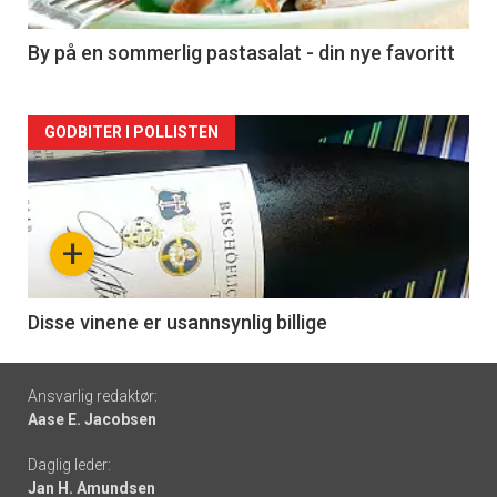
-
5
By på en sommerlig pastasalat - din nye favoritt
Forsiden
GODBITER I POLLISTEN
akkurat
nå
+
-
6
Disse vinene er usannsynlig billige
Footer
Ansvarlig redaktør:
Aase E. Jacobsen
-
Daglig leder:
links
Jan H. Amundsen