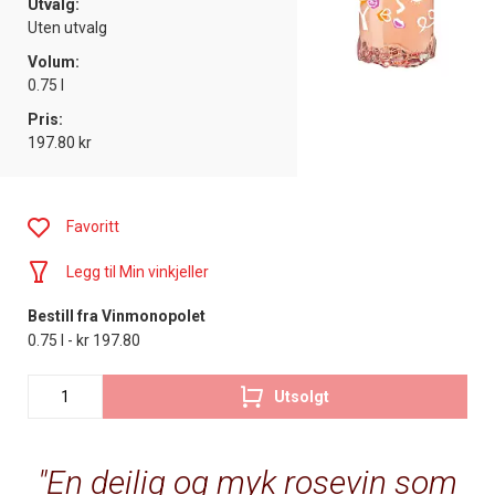
Utvalg:
Uten utvalg
Volum:
0.75 l
Pris:
197.80 kr
Favoritt
Legg til Min vinkjeller
Bestill fra Vinmonopolet
0.75 l - kr 197.80
Utsolgt
En deilig og myk rosevin som