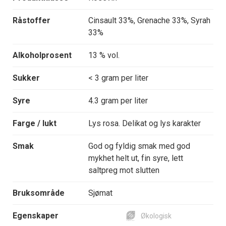
Råstoffer
Cinsault 33%, Grenache 33%, Syrah
33%
Alkoholprosent
13 % vol.
Sukker
< 3 gram per liter
Syre
4.3 gram per liter
Farge / lukt
Lys rosa. Delikat og lys karakter
Smak
God og fyldig smak med god
mykhet helt ut, fin syre, lett
saltpreg mot slutten
Bruksområde
Sjømat
Egenskaper
Økologisk