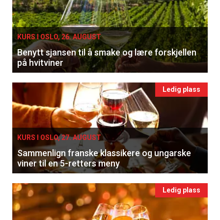
KURS I OSLO, 26. AUGUST
Benytt sjansen til å smake og lære forskjellen
på hvitviner
Ledig plass
KURS I OSLO, 27. AUGUST
Sammenlign franske klassikere og ungarske
viner til en 5-retters meny
Ledig plass