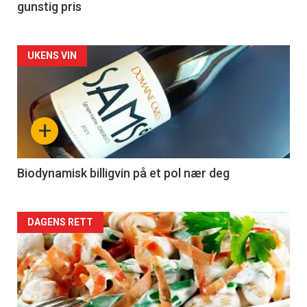
gunstig pris
Forsiden
UKENS VIN
akkurat
nå
+
-
4
Biodynamisk billigvin på et pol nær deg
Forsiden
DAGENS RETT
akkurat
nå