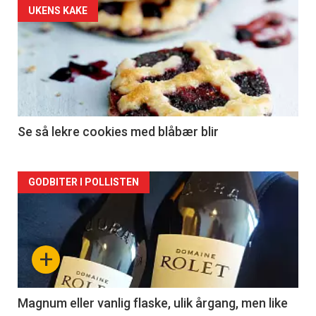
Forsiden
UKENS KAKE
akkurat
nå
-
2
Se så lekre cookies med blåbær blir
Forsiden
GODBITER I POLLISTEN
akkurat
nå
+
-
3
Magnum eller vanlig flaske, ulik årgang, men like