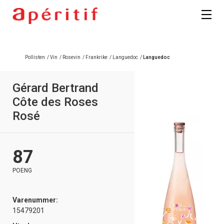
Registrer deg
Pollisten
/
Vin
/
Rosevin
/
Frankrike
/
Languedoc
/
Languedoc
Gérard Bertrand
Côte des Roses
Rosé
87
POENG
Varenummer:
15479201