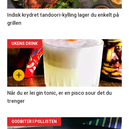
Indisk krydret tandoori-kylling lager du enkelt på
grillen
Forsiden
UKENS DRINK
akkurat
nå
+
-
2
Når du er lei gin tonic, er en pisco sour det du
trenger
Forsiden
GODBITER I POLLISTEN