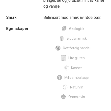
bringebær og jordbær, hint av kanel
og vanilje.
Smak
Balansert med smak av røde bær.
Egenskaper
Økologisk
Biodynamisk
Rettferdig handel
Lite gluten
Kosher
Miljøemballasje
Naturvin
Oransjevin