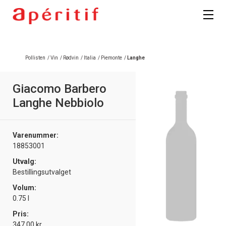
Pollisten
/
Vin
/
Rødvin
/
Italia
/
Piemonte
/
Langhe
Giacomo Barbero
Langhe Nebbiolo
Varenummer:
18853001
Utvalg:
Bestillingsutvalget
Volum:
0.75 l
Pris:
347.00 kr