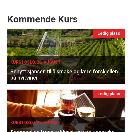
Events
Kommende Kurs
Ledig plass
KURS I OSLO, 26. AUGUST
Benytt sjansen til å smake og lære forskjellen
på hvitviner
Ledig plass
KURS I OSLO, 27. AUGUST
Sammenlign franske klassikere og ungarske