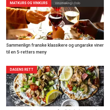
Forsiden
MATKURS OG VINKURS
Vinsmaking i Oslo
akkurat
nå
-
5
Sammenlign franske klassikere og ungarske viner
til en 5-retters meny
Forsiden
DAGENS RETT
akkurat
nå
-