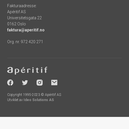
Fakturaadresse:
Apéritif AS
Universitetsgata 22
0162 Oslo
faktura@aperitif.no
Org. nr. 972 420 271
Footer
-
socials
Copyright 1995-2023 © Apéritif AS
Utviklet av
Ideo Solutions AS
Handlekurv