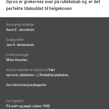
6
Gyros er grekernes svar på rullekebab og er det
perfekte tilskuddet til helgekosen
Footer
Ansvarlig redaktør:
Aase E. Jacobsen
-
Daglig leder:
links
Jan H. Amundsen
Event manager:
Mina Hovden
All journalistikk er basert på
Vær
varsom-plakaten
og
Redaktørplakaten
Om informasjonskapsler
Om Apéritif:
På nett og papir siden 1995