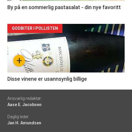
5
By på en sommerlig pastasalat - din nye favoritt
Forsiden
GODBITER I POLLISTEN
akkurat
nå
+
-
6
Disse vinene er usannsynlig billige
Footer
Ansvarlig redaktør:
Aase E. Jacobsen
-
Daglig leder:
links
Jan H. Amundsen