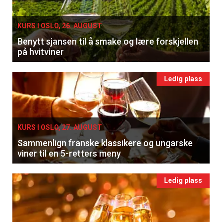
KURS I OSLO, 26. AUGUST
Benytt sjansen til å smake og lære forskjellen
på hvitviner
Ledig plass
KURS I OSLO, 27. AUGUST
Sammenlign franske klassikere og ungarske
viner til en 5-retters meny
Ledig plass