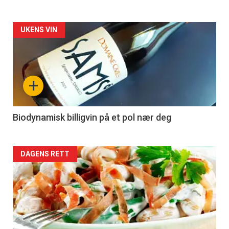
Forsiden
UKENS VIN
akkurat
nå
+
-
4
Biodynamisk billigvin på et pol nær deg
Forsiden
DAGENS RETT
akkurat
nå
-