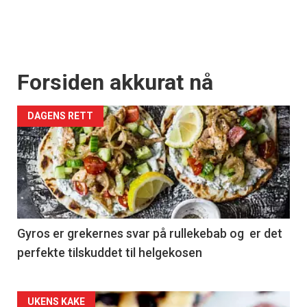
Forsiden akkurat nå
DAGENS RETT
Gyros er grekernes svar på rullekebab og er det
perfekte tilskuddet til helgekosen
Forsiden
UKENS KAKE