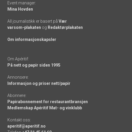
Event manager:
Mina Hovden
All journalistikk er basert på
Vær
varsom-plakaten
og
Redaktørplakaten
Om informasjonskapsler
Om Apéritif:
På nett og papir siden 1995
Annonsere:
Informasjon og priser nett/papir
Abonnere:
Papirabonnement for restaurantbransjen
Medlemskap Apéritif Mat- og vinklubb
Kontakt oss:
aperitif@aperitif.no