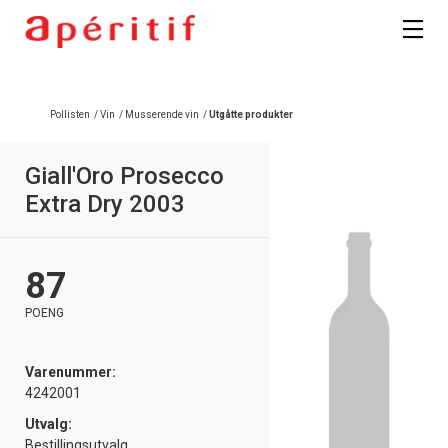
Registrer deg
Pollisten
/
Vin
/
Musserende vin
/
Utgåtte produkter
Giall'Oro Prosecco
Extra Dry 2003
87
POENG
Varenummer:
4242001
Utvalg:
Bestillingsutvalg