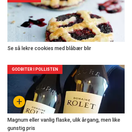
akkurat
nå
-
2
Se så lekre cookies med blåbær blir
Forsiden
GODBITER I POLLISTEN
akkurat
nå
+
-
3
Magnum eller vanlig flaske, ulik årgang, men like
gunstig pris