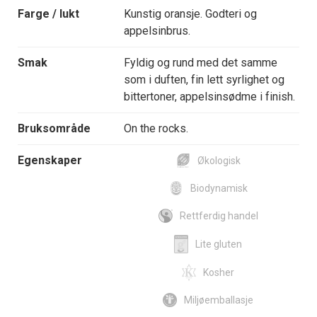
Farge / lukt
Kunstig oransje. Godteri og
appelsinbrus.
Smak
Fyldig og rund med det samme
som i duften, fin lett syrlighet og
bittertoner, appelsinsødme i finish.
Bruksområde
On the rocks.
Egenskaper
Økologisk
Biodynamisk
Rettferdig handel
Lite gluten
Kosher
Miljøemballasje