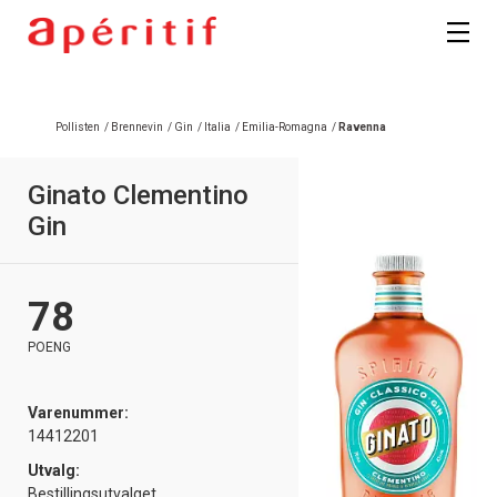
Registrer deg
Pollisten
/
Brennevin
/
Gin
/
Italia
/
Emilia-Romagna
/
Ravenna
Ginato Clementino
Gin
78
POENG
Varenummer:
14412201
Utvalg:
Bestillingsutvalget