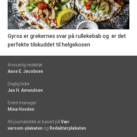
nå
-
6
Gyros er grekernes svar på rullekebab og er det
perfekte tilskuddet til helgekosen
Footer
Ansvarlig redaktør:
Aase E. Jacobsen
-
Daglig leder:
links
Jan H. Amundsen
Event manager:
Mina Hovden
All journalistikk er basert på
Vær
varsom-plakaten
og
Redaktørplakaten