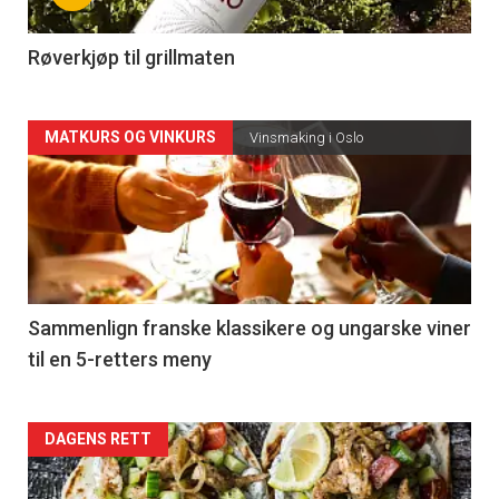
-
4
Røverkjøp til grillmaten
Forsiden
MATKURS OG VINKURS
Vinsmaking i Oslo
akkurat
nå
-
5
Sammenlign franske klassikere og ungarske viner
til en 5-retters meny
Forsiden
DAGENS RETT
akkurat