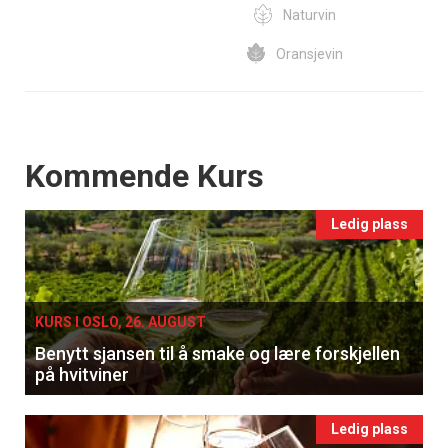
Naturvin
Oransjevin
Events
Kommende Kurs
Ledig plass
KURS I OSLO, 26. AUGUST
Benytt sjansen til å smake og lære forskjellen
på hvitviner
Ledig plass