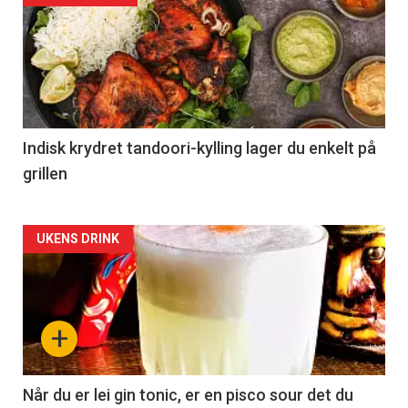
Indisk krydret tandoori-kylling lager du enkelt på
grillen
Forsiden
UKENS DRINK
akkurat
nå
+
-
2
Når du er lei gin tonic, er en pisco sour det du