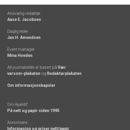
Footer
Ansvarlig redaktør:
Aase E. Jacobsen
-
Daglig leder:
links
Jan H. Amundsen
Event manager:
Mina Hovden
All journalistikk er basert på
Vær
varsom-plakaten
og
Redaktørplakaten
Om informasjonskapsler
Om Apéritif:
På nett og papir siden 1995
Annonsere:
Informasjon og priser nett/papir