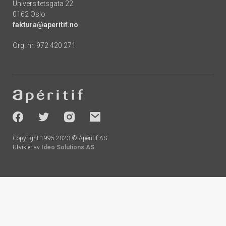
Universitetsgata 22
0162 Oslo
faktura@aperitif.no
Org. nr. 972 420 271
Footer
-
socials
Copyright 1995-2023 © Apéritif AS
Utviklet av
Ideo Solutions AS
Handlekurv