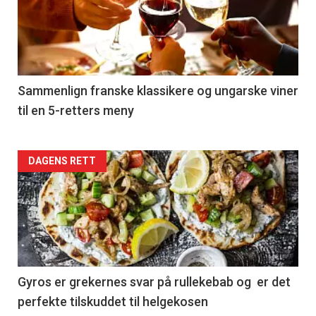
akkurat
nå
-
5
Sammenlign franske klassikere og ungarske viner
til en 5-retters meny
Forsiden
DAGENS RETT
akkurat
nå
-
6
Gyros er grekernes svar på rullekebab og er det
perfekte tilskuddet til helgekosen