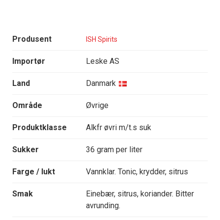
Produsent
ISH Spirits
Importør
Leske AS
Land
Danmark
Område
Øvrige
Produktklasse
Alkfr øvri m/t.s suk
Sukker
36 gram per liter
Farge / lukt
Vannklar. Tonic, krydder, sitrus
Smak
Einebær, sitrus, koriander. Bitter
avrunding.