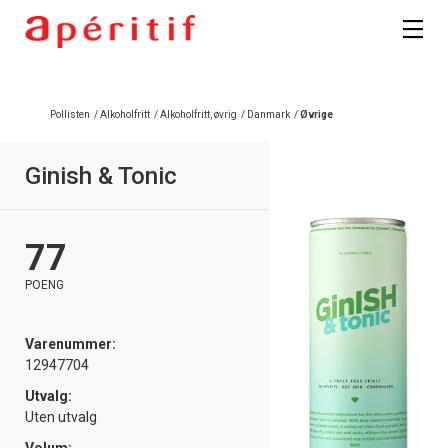
Pollisten
/
Alkoholfritt
/
Alkoholfritt, øvrig
/
Danmark
/
Øvrige
Ginish & Tonic
77
POENG
Varenummer:
12947704
Utvalg:
Uten utvalg