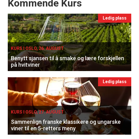
Events
Kommende Kurs
Ledig plass
KURS I OSLO, 26. AUGUST
Benytt sjansen til å smake og lære forskjellen
på hvitviner
Ledig plass
KURS I OSLO, 27. AUGUST
Sammenlign franske klassikere og ungarske
viner til en 5-retters meny