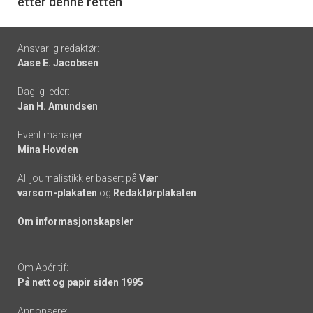
etter denne retten
Footer
Ansvarlig redaktør:
Aase E. Jacobsen
-
Daglig leder:
links
Jan H. Amundsen
Event manager:
Mina Hovden
All journalistikk er basert på
Vær
varsom-plakaten
og
Redaktørplakaten
Om informasjonskapsler
Om Apéritif:
På nett og papir siden 1995
Annonsere: