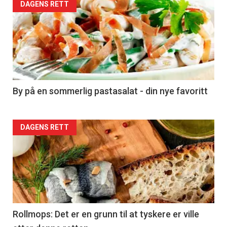
Forsiden
DAGENS RETT
akkurat
nå
-
5
By på en sommerlig pastasalat - din nye favoritt
Forsiden
DAGENS RETT
akkurat
nå
-
6
Rollmops: Det er en grunn til at tyskere er ville