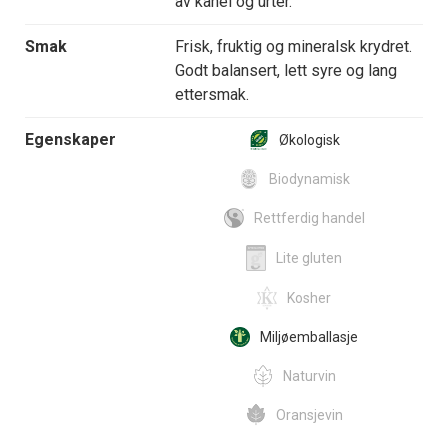
av kanel og urter.
Smak
Frisk, fruktig og mineralsk krydret.
Godt balansert, lett syre og lang
ettersmak.
Egenskaper
Økologisk
Biodynamisk
Rettferdig handel
Lite gluten
Kosher
Miljøemballasje
Naturvin
Oransjevin