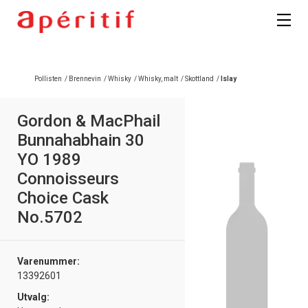
Pollisten
/
Brennevin
/
Whisky
/
Whisky, malt
/
Skottland
/
Islay
Gordon & MacPhail
Bunnahabhain 30
YO 1989
Connoisseurs
Choice Cask
No.5702
Varenummer:
13392601
Utvalg: