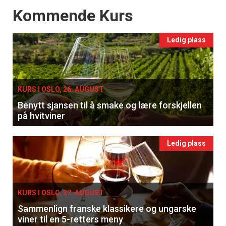
Events
Kommende Kurs
Ledig plass
KURS I OSLO, 26. AUGUST
Benytt sjansen til å smake og lære forskjellen
på hvitviner
Ledig plass
KURS I OSLO, 27. AUGUST
Sammenlign franske klassikere og ungarske
viner til en 5-retters meny