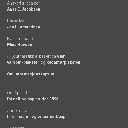
Footer
Ansvarlig redaktør:
Aase E. Jacobsen
-
Daglig leder:
links
Jan H. Amundsen
Event manager:
Mina Hovden
All journalistikk er basert på
Vær
varsom-plakaten
og
Redaktørplakaten
Om informasjonskapsler
Om Apéritif:
På nett og papir siden 1995
Annonsere:
Informasjon og priser nett/papir