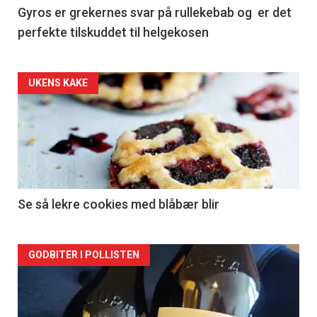
Gyros er grekernes svar på rullekebab og er det
perfekte tilskuddet til helgekosen
Forsiden
UKENS KAKE
akkurat
nå
-
2
Se så lekre cookies med blåbær blir
Forsiden
GODBITER I POLLISTEN
akkurat