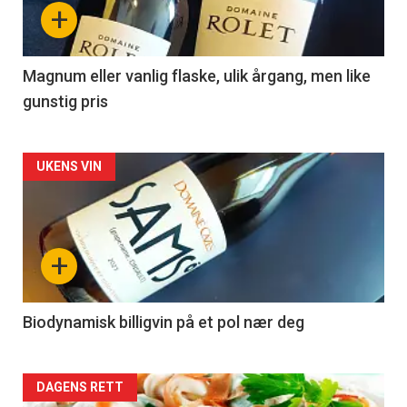
nå
+
-
3
Magnum eller vanlig flaske, ulik årgang, men like
gunstig pris
Forsiden
UKENS VIN
akkurat
nå
+
-
4
Biodynamisk billigvin på et pol nær deg
Forsiden
DAGENS RETT