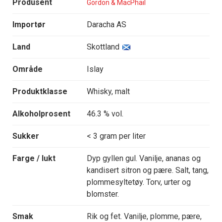
Produsent
Gordon & MacPhail
Importør
Daracha AS
Land
Skottland
Område
Islay
Produktklasse
Whisky, malt
Alkoholprosent
46.3 % vol.
Sukker
< 3 gram per liter
Farge / lukt
Dyp gyllen gul. Vanilje, ananas og
kandisert sitron og pære. Salt, tang,
plommesyltetøy. Torv, urter og
blomster.
Smak
Rik og fet. Vanilje, plomme, pære,