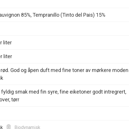
uvignon 85%, Tempranillo (Tinto del Pais) 15%
 liter
 liter
 rød. God og åpen duft med fine toner av mørkere moden
ik
 fyldig smak med fin syre, fine eiketoner godt intregrert,
ver, tørr
sk
Biodynamisk