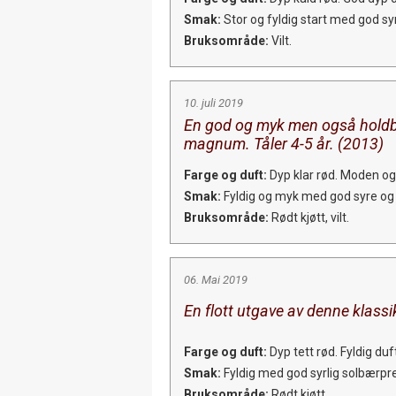
Smak:
Stor og fyldig start med god sy
Bruksområde:
Vilt.
10. juli 2019
En god og myk men også holdb
magnum. Tåler 4-5 år. (2013)
Farge og duft:
Dyp klar rød. Moden og 
Smak:
Fyldig og myk med god syre og f
Bruksområde:
Rødt kjøtt, vilt.
06. Mai 2019
En flott utgave av denne klassi
Farge og duft:
Dyp tett rød. Fyldig du
Smak:
Fyldig med god syrlig solbærpreg
Bruksområde:
Rødt kjøtt.