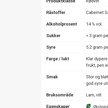
Produktklasse
Rødvin
Råstoffer
Cabernet Sa
Alkoholprosent
14 % vol.
Sukker
< 3 gram per
Syre
5.2 gram per
Farge / lukt
Klar dypere
frukt, pen e
Smak
Stor og bløt
god syre uto
Bruksområde
Lam, vilt
Egenskaper
Økologi