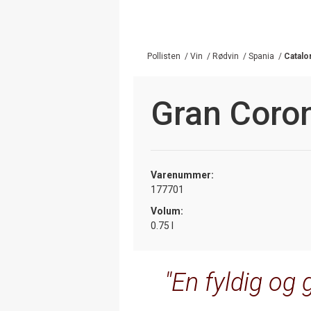
Pollisten
/
Vin
/
Rødvin
/
Spania
/
Catalo
Gran Coro
Varenummer:
177701
Volum:
0.75 l
En fyldig og 