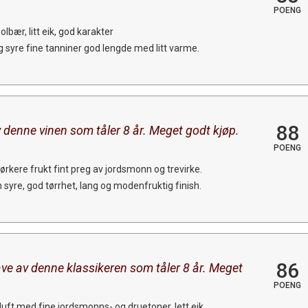
POENG
lbær, litt eik, god karakter
 syre fine tanniner god lengde med litt varme.
88
v denne vinen som tåler 8 år. Meget godt kjøp.
POENG
kere frukt fint preg av jordsmonn og trevirke.
n syre, god tørrhet, lang og modenfruktig finish.
86
ve av denne klassikeren som tåler 8 år. Meget
POENG
uft med fine jordsmonns- og druetoner, lett eik