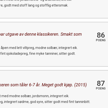
re, godt med stoff lang og stofflig ettersmak.
86
ar utgave av denne klassikeren. Smakt som
POENG
åpen med lett viltpreg, modne solbær, integrert eik.
int sjokoladepreg, fine myke tanniner, sitter godt.
87
keren som tåler 6-7 år. Meget godt kjøp. (2015)
POENG
ft med modne solbær, jordsmonn, integrert eik.
, integrert sødme, god syre, sitter godt med fint tanninbitt.