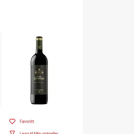
Favoritt
Legg til Min vinkjeller