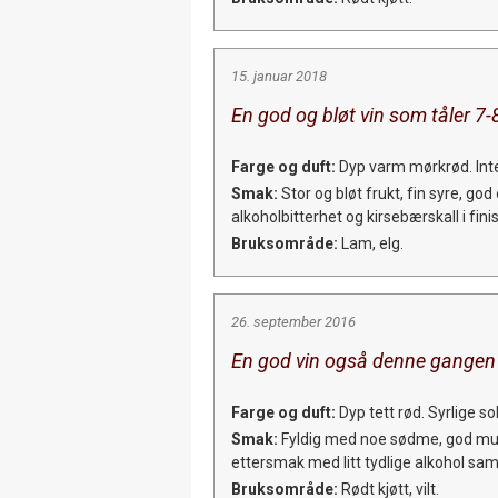
15. januar 2018
En god og bløt vin som tåler 7-
Farge og duft:
Dyp varm mørkrød. Inte
Smak:
Stor og bløt frukt, fin syre, god
alkoholbitterhet og kirsebærskall i fini
Bruksområde:
Lam, elg.
26. september 2016
En god vin også denne gangen 
Farge og duft:
Dyp tett rød. Syrlige so
Smak:
Fyldig med noe sødme, god munn
ettersmak med litt tydlige alkohol s
Bruksområde:
Rødt kjøtt, vilt.