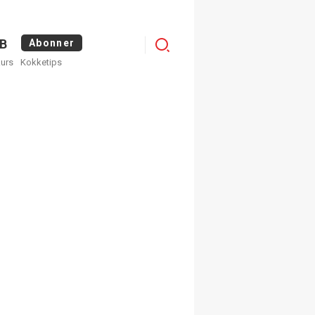
Menu
B
Abonner
kurs
Kokketips
profile
egistrer deg