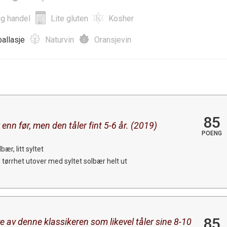
ig handel
Lite gluten
Kosher
allasje
Naturvin
Oransjevin
85
enn før, men den tåler fint 5-6 år. (2019)
POENG
ær, litt syltet
 tørrhet utover med syltet solbær helt ut
85
e av denne klassikeren som likevel tåler sine 8-10