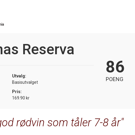
nia
nas Reserva
86
Utvalg:
POENG
Basisutvalget
Pris:
169.90 kr
god rødvin som tåler 7-8 år