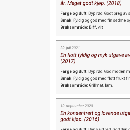
år. Meget godt kjøp. (2018)
Farge og duft:
Dyp rød. Godt preg av so
Smak:
Fyldig og god med fin sødme og
Bruksområde:
Biff, vilt
20. juli 2021
En flott fyldig og myk utgave a
(2017)
Farge og duft:
Dyp rød. God moden mør
Smak:
Fyldig og god med flott frukt fi
Bruksområde:
Grillmat, lam.
10. september 2020
En konsentrert og lovende utga
godt kjøp. (2016)
Farge og duft:
Dyp kald rød. God dyp d