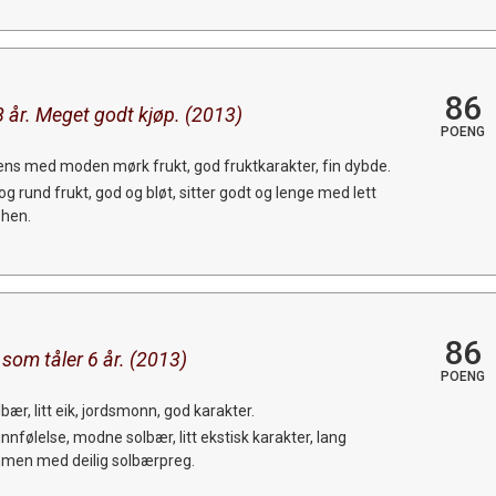
86
8 år. Meget godt kjøp. (2013)
POENG
ns med moden mørk frukt, god fruktkarakter, fin dybde.
 og rund frukt, god og bløt, sitter godt og lenge med lett
shen.
86
som tåler 6 år. (2013)
POENG
lbær, litt eik, jordsmonn, god karakter.
følelse, modne solbær, litt ekstisk karakter, lang
ammen med deilig solbærpreg.