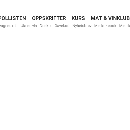
POLLISTEN
OPPSKRIFTER
KURS
MAT & VINKLUB
Menu
Dagens rett
Ukens vin
Drinker
Gavekort
Nyhetsbrev
Min kokebok
Mine 
R