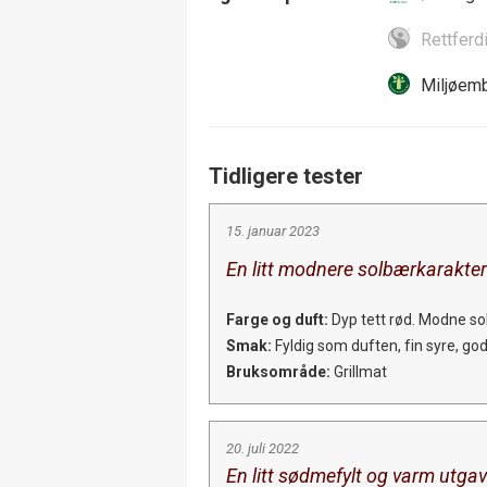
Rettferd
Miljøemb
Tidligere tester
15. januar 2023
En litt modnere solbærkarakter 
Farge og duft:
Dyp tett rød. Modne solb
Smak:
Fyldig som duften, fin syre, god
Bruksområde:
Grillmat
20. juli 2022
En litt sødmefylt og varm utgav