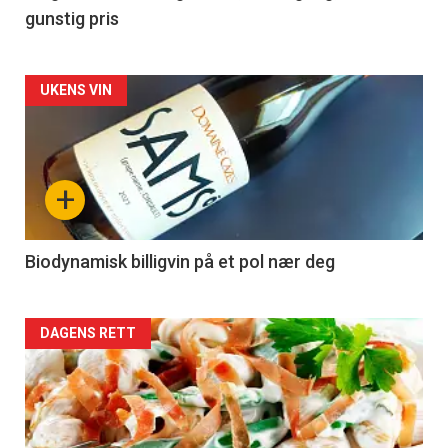
gunstig pris
Forsiden
UKENS VIN
akkurat
nå
+
-
4
Biodynamisk billigvin på et pol nær deg
Forsiden
DAGENS RETT
akkurat
nå