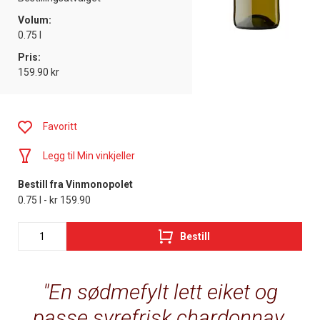
Volum:
0.75 l
Pris:
159.90 kr
Favoritt
Legg til Min vinkjeller
Bestill fra Vinmonopolet
0.75 l - kr 159.90
Bestill
En sødmefylt lett eiket og
passe syrefrisk chardonnay,