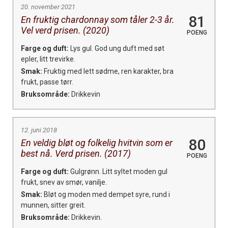
20. november 2021
81
En fruktig chardonnay som tåler 2-3 år.
Vel verd prisen. (2020)
POENG
Farge og duft:
Lys gul. God ung duft med søt
epler, litt trevirke.
Smak:
Fruktig med lett sødme, ren karakter, bra
frukt, passe tørr.
Bruksområde:
Drikkevin
12. juni 2018
80
En veldig bløt og folkelig hvitvin som er
best nå. Verd prisen. (2017)
POENG
Farge og duft:
Gulgrønn. Litt syltet moden gul
frukt, snev av smør, vanilje.
Smak:
Bløt og moden med dempet syre, rund i
munnen, sitter greit.
Bruksområde:
Drikkevin.