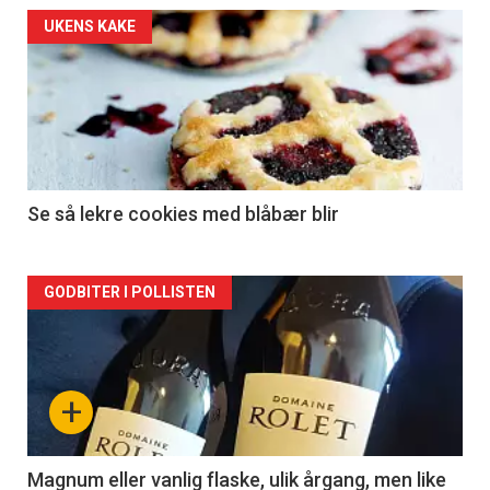
Forsiden
UKENS KAKE
akkurat
nå
-
2
Se så lekre cookies med blåbær blir
Forsiden
GODBITER I POLLISTEN
akkurat
nå
+
-
3
Magnum eller vanlig flaske, ulik årgang, men like