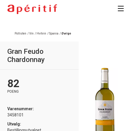
Pollisten
/
Vin
/
Hvitvin
/
Spania
/
Øvrige
Gran Feudo
Chardonnay
82
POENG
Varenummer:
3458101
Utvalg:
Bestillingsutvalget