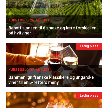
KURS I OSLO, 26. AUGUST
Benytt sjansen til å smake og lære forskjellen
på hvitviner
Ledig plass
KURS I OSLO, 27. AUGUST
Sammenlign franske klassikere og ungarske
viner til en 5-retters meny
Ledig plass