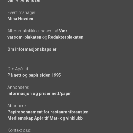
Jan H. Amundsen
Event manager:
Mina Hovden
All journalistikk er basert på
Vær
varsom-plakaten
og
Redaktørplakaten
Om informasjonskapsler
Om Apéritif:
På nett og papir siden 1995
Annonsere:
Informasjon og priser nett/papir
Abonnere:
Papirabonnement for restaurantbransjen
Medlemskap Apéritif Mat- og vinklubb
Kontakt oss: