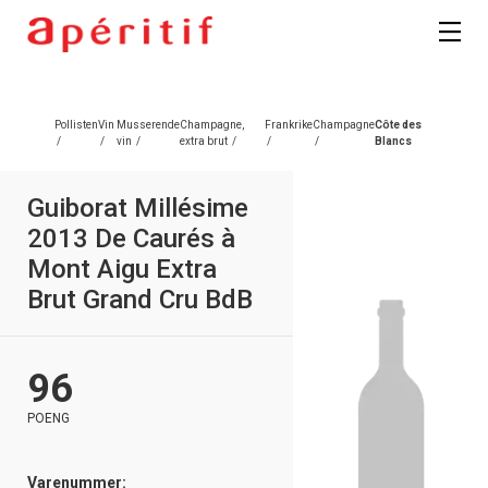
Registrer deg
Pollisten
Vin
Musserende
Champagne,
Frankrike
Champagne
Côte des
/
/
vin
/
extra brut
/
/
/
Blancs
Guiborat Millésime
2013 De Caurés à
Mont Aigu Extra
Brut Grand Cru BdB
96
POENG
Varenummer: