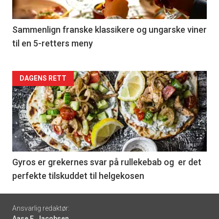
-
5
Sammenlign franske klassikere og ungarske viner
til en 5-retters meny
Forsiden
DAGENS RETT
akkurat
nå
-
6
Gyros er grekernes svar på rullekebab og er det
perfekte tilskuddet til helgekosen
Footer
Ansvarlig redaktør:
Aase E. Jacobsen