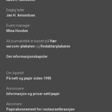
-
Daglig leder:
links
Jan H. Amundsen
Event manager:
Mina Hovden
All journalistikk er basert på
Vær
varsom-plakaten
og
Redaktørplakaten
Om informasjonskapsler
Om Apéritif:
På nett og papir siden 1995
Annonsere:
Informasjon og priser nett/papir
Abonnere:
Papirabonnement for restaurantbransjen