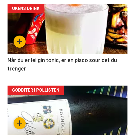
Forsiden
UKENS DRINK
akkurat
nå
+
-
2
Når du er lei gin tonic, er en pisco sour det du
trenger
Forsiden
GODBITER I POLLISTEN
akkurat
nå
+
-