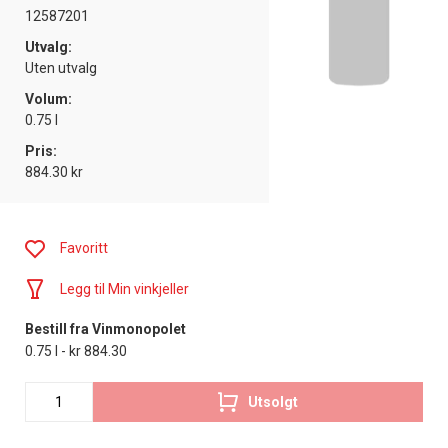
12587201
Utvalg:
Uten utvalg
Volum:
0.75 l
Pris:
884.30 kr
Favoritt
Legg til Min vinkjeller
Bestill fra Vinmonopolet
0.75 l - kr 884.30
Utsolgt