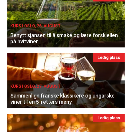
KURS I OSLO, 26. AUGUST
Benytt sjansen til å smake og lære forskjellen
på hvitviner
Ledig plass
KURS I OSLO, 27. AUGUST
Sammenlign franske klassikere og ungarske
viner til en 5-retters meny
Ledig plass