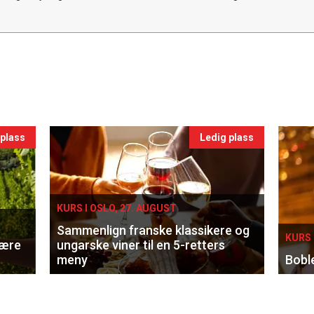
 plass
Ledig plass
KURS I OSLO, 27. AUGUST
Sammenlign franske klassikere og
KURS 
lære
ungarske viner til en 5-retters
meny
Bobl