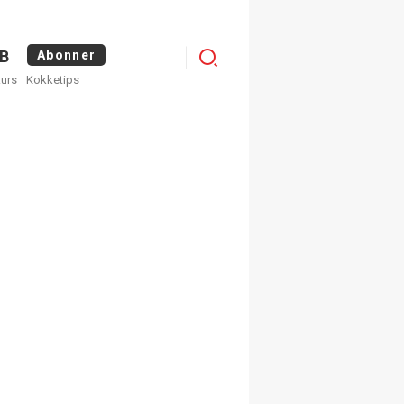
Menu
B
Abonner
kurs
Kokketips
profile
egistrer deg