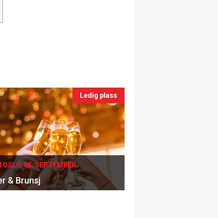
Ledig plass
I OSLO, 05. SEPTEMBER
er & Brunsj