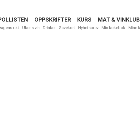
POLLISTEN
OPPSKRIFTER
KURS
MAT & VINKLUB
Menu
Dagens rett
Ukens vin
Drinker
Gavekort
Nyhetsbrev
Min kokebok
Mine 
R