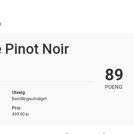
t
Pinot Noir
89
POENG
Utvalg:
Bestillingsutvalget
Pris:
499.90 kr