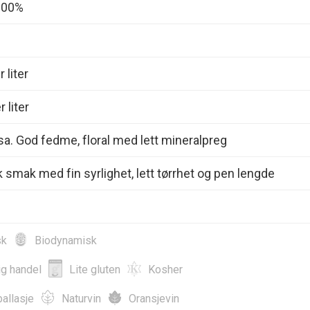
 100%
 liter
 liter
a. God fedme, floral med lett mineralpreg
 smak med fin syrlighet, lett tørrhet og pen lengde
sk
Biodynamisk
ig handel
Lite gluten
Kosher
allasje
Naturvin
Oransjevin