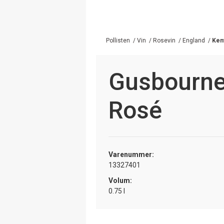
Pollisten
/
Vin
/
Rosevin
/
England
/
Ken
Gusbourne 
Rosé
Varenummer:
13327401
Volum:
0.75 l