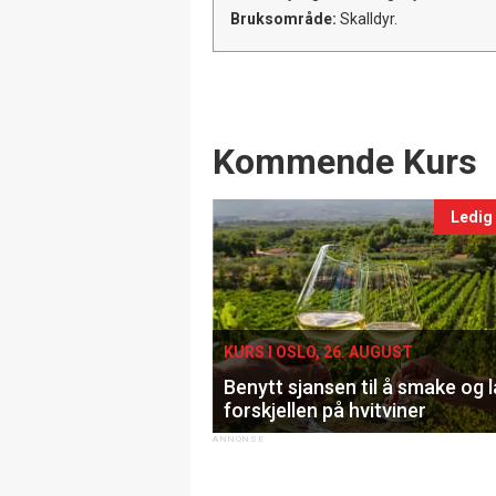
Bruksområde:
Skalldyr.
Events
Kommende Kurs
Ledig
KURS I OSLO, 26. AUGUST
Benytt sjansen til å smake og 
forskjellen på hvitviner