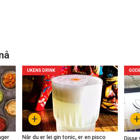
nå
Forsiden
For
UKENS DRINK
GODB
akkurat
akk
nå
nå
-
-
+
+
2
3
ager
Når du er lei gin tonic, er en pisco
Disse 