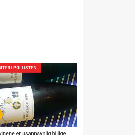
siden
ITER I POLLISTEN
urat
vinene er usannsynlig billige