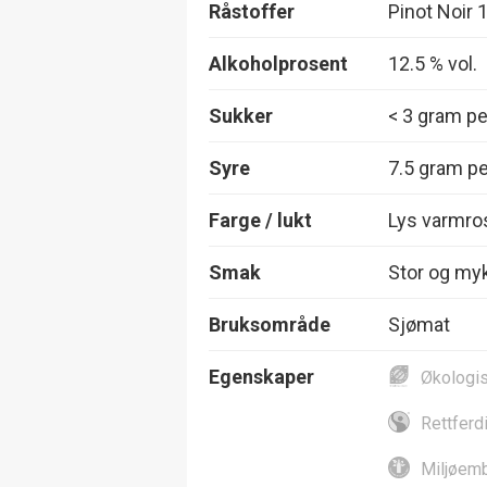
Råstoffer
Pinot Noir
Alkoholprosent
12.5 % vol.
Sukker
< 3 gram per
Syre
7.5 gram per
Farge / lukt
Lys varmros
Smak
Stor og myk
Bruksområde
Sjømat
Egenskaper
Økologi
Rettferd
Miljøemb