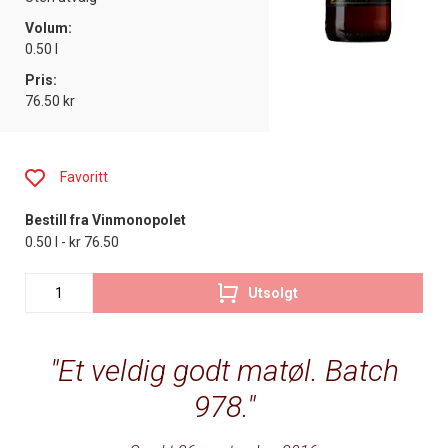
Volum:
0.50 l
Pris:
76.50 kr
Favoritt
Bestill fra Vinmonopolet
0.50 l - kr 76.50
Utsolgt
Et veldig godt matøl. Batch
978.