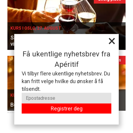
KURS I OSLO, 27. AUGUST
×
Sammenlign franske klassikere og ungarske
viner til en 5-retters meny
Få ukentlige nyhetsbrev fra
Ledig plass
Apéritif
Vi tilbyr flere ukentlige nyhetsbrev. Du
kan fritt velge hvilke du ønsker å få
tilsendt.
KURS I OSLO, 05. SEPTEMBER
Bobler & Brunsj
Registrer deg