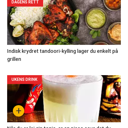
DAGENS RETT
Indisk krydret tandoori-kylling lager du enkelt på
grillen
Forsiden
UKENS DRINK
akkurat
nå
+
-