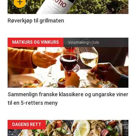
+
-
4
Røverkjøp til grillmaten
Forsiden
MATKURS OG VINKURS
Vinsmaking i Oslo
akkurat
nå
-
5
Sammenlign franske klassikere og ungarske viner
til en 5-retters meny
Forsiden
DAGENS RETT