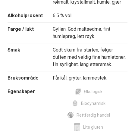
røkmalt, krystallmalt, humle, gjær
Alkoholprosent
6.5 % vol.
Farge / lukt
Gyllen. God maltsødme, fint
humlepreg, lett røyk.
Smak
Godt skum fra starten, følger
duften med veldig fine humletoner,
fin syrlighet, lang ettersmak.
Bruksområde
Fårikål, gryter, lammestek.
Egenskaper
Økologisk
Biodynamisk
Rettferdig handel
Lite gluten