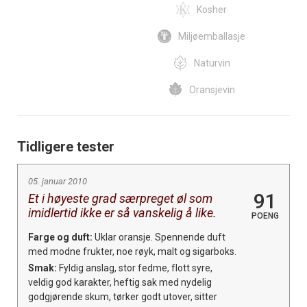
Kosher
Miljøemballasje
Naturvin
Oransjevin
Tidligere tester
05. januar 2010
91
Et i høyeste grad særpreget øl som
imidlertid ikke er så vanskelig å like.
POENG
Farge og duft:
Uklar oransje. Spennende duft
med modne frukter, noe røyk, malt og sigarboks.
Smak:
Fyldig anslag, stor fedme, flott syre,
veldig god karakter, heftig sak med nydelig
godgjørende skum, tørker godt utover, sitter