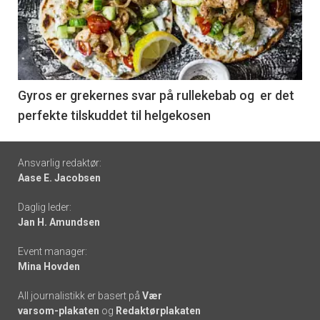
akkurat
nå
-
6
Gyros er grekernes svar på rullekebab og er det
perfekte tilskuddet til helgekosen
Footer
Ansvarlig redaktør:
Aase E. Jacobsen
-
Daglig leder:
links
Jan H. Amundsen
Event manager:
Mina Hovden
All journalistikk er basert på
Vær
varsom-plakaten
og
Redaktørplakaten