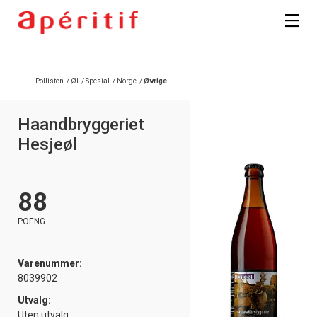
Pollisten
/
Øl
/
Spesial
/
Norge
/
Øvrige
Haandbryggeriet
Hesjeøl
88
POENG
Varenummer:
8039902
Utvalg:
Uten utvalg