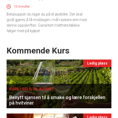
10 minutter
Betasuppen du lager du på et øyeblikk. Det skal
godt gjøres å få middagen i mål raskere enn med
denne oppskriften. Garantert metthetsfølelse
følger med på kjøpet.
Events
Kommende Kurs
Ledig plass
KURS I OSLO, 26. AUGUST
Benytt sjansen til å smake og lære forskjellen
på hvitviner
Ledig plass