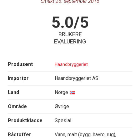
Smakt 26. september 2016
5.0/5
BRUKERE
EVALUERING
Produsent
Haandbryggeriet
Importør
Haandbryggeriet AS
Land
Norge
Område
Øvrige
Produktklasse
Spesial
Råstoffer
Vann, malt (bygg, havre, rug),