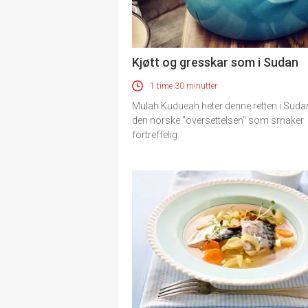
Kjøtt og gresskar som i Sudan
1 time 30 minutter
Mulah Kudueah heter denne retten i Suda
den norske "oversettelsen" som smaker
fortreffelig.