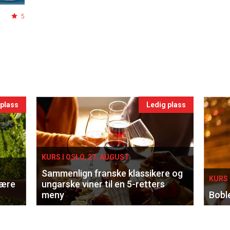
5
 plass
Ledig plass
KURS I OSLO, 27. AUGUST
Sammenlign franske klassikere og
KURS 
lære
ungarske viner til en 5-retters
meny
Bobl