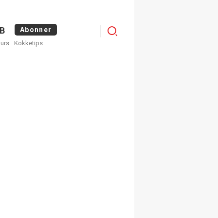
Menu
B
Abonner
kurs
Kokketips
profile