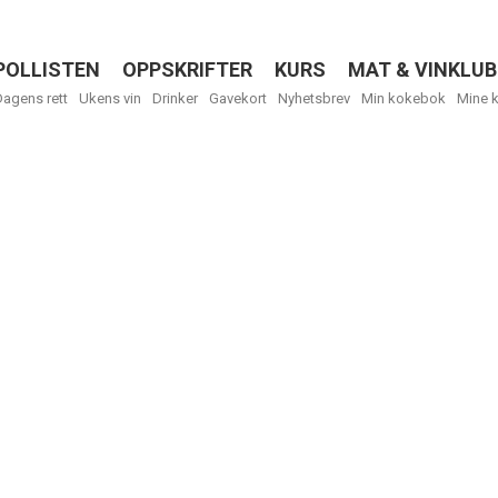
POLLISTEN
OPPSKRIFTER
KURS
MAT & VINKLUB
Menu
Dagens rett
Ukens vin
Drinker
Gavekort
Nyhetsbrev
Min kokebok
Mine 