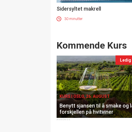
Sidersyltet makrell
30 minutter
Events
Kommende Kurs
Ledig
KURS I OSLO, 26. AUGUST
Benytt sjansen til å smake og 
forskjellen på hvitviner