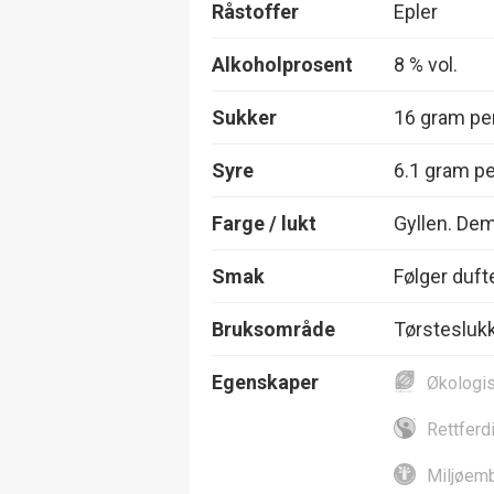
Råstoffer
Epler
Alkoholprosent
8 % vol.
Sukker
16 gram per
Syre
6.1 gram per
Farge / lukt
Gyllen. Demp
Smak
Følger dufte
Bruksområde
Tørsteslukk
Egenskaper
Økologi
Rettferd
Miljøemb