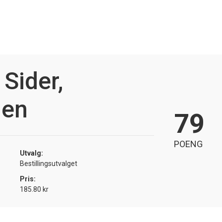
Sider,
den
79
POENG
Utvalg:
Bestillingsutvalget
Pris:
185.80 kr