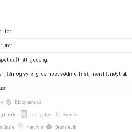
 liter
 liter
et duft, litt kjedelig.
n, tørr og syrelig, dempet sødme, frisk, men litt nøytral.
er.
sk
Biodynamisk
ig handel
Lite gluten
Kosher
allasje
Naturvin
Oransjevin