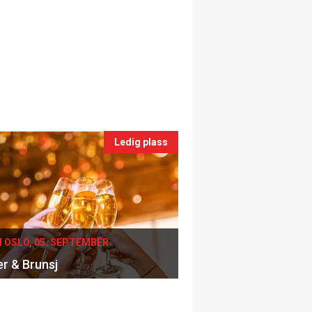
Ledig plass
I OSLO, 05. SEPTEMBER
er & Brunsj