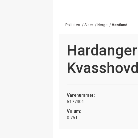
Pollisten
/
Sider
/
Norge
/
Vestland
Hardanger 
Kvasshov
Varenummer:
5177301
Volum:
0.75 l