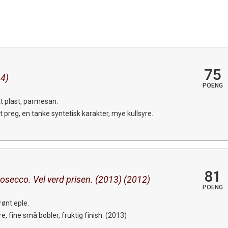
75
14)
POENG
tt plast, parmesan.
t preg, en tanke syntetisk karakter, mye kullsyre.
81
 prosecco. Vel verd prisen. (2013) (2012)
POENG
ønt eple.
, fine små bobler, fruktig finish. (2013)