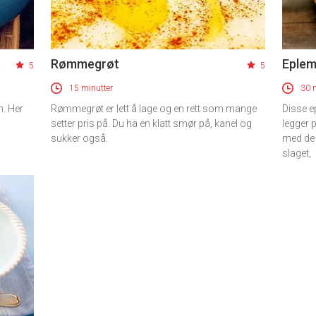
Rømmegrøt
Eplem
5
5
15 minutter
30 
n. Her
Rømmegrøt er lett å lage og en rett som mange
Disse e
setter pris på. Du ha en klatt smør på, kanel og
legger 
sukker også.
med de 
slaget,