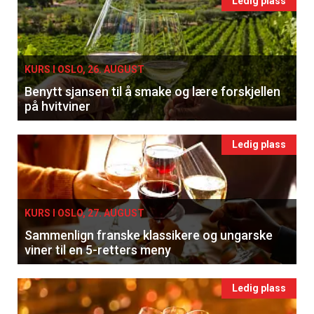
Ledig plass
KURS I OSLO, 26. AUGUST
Benytt sjansen til å smake og lære forskjellen
på hvitviner
Ledig plass
KURS I OSLO, 27. AUGUST
Sammenlign franske klassikere og ungarske
viner til en 5-retters meny
Ledig plass