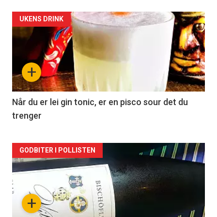
Forsiden
UKENS DRINK
akkurat
nå
+
-
2
Når du er lei gin tonic, er en pisco sour det du
trenger
Forsiden
GODBITER I POLLISTEN
akkurat
nå
+
-