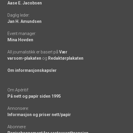
Aase E. Jacobsen
-
Daglig leder:
links
Jan H. Amundsen
Event manager:
Mina Hovden
All journalistikk er basert på
Vær
varsom-plakaten
og
Redaktørplakaten
Om informasjonskapsler
Om Apéritif:
På nett og papir siden 1995
Annonsere:
Informasjon og priser nett/papir
Abonnere:
Papirabonnement for restaurantbransjen