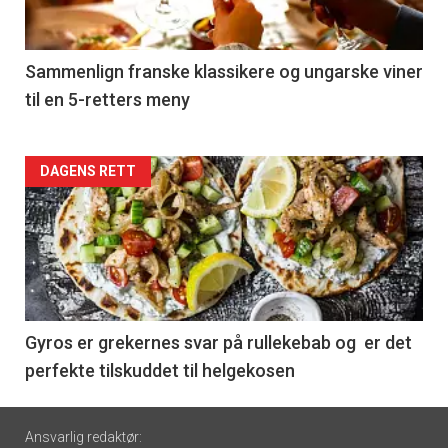
-
5
Sammenlign franske klassikere og ungarske viner
til en 5-retters meny
Forsiden
DAGENS RETT
akkurat
nå
-
6
Gyros er grekernes svar på rullekebab og er det
perfekte tilskuddet til helgekosen
Footer
Ansvarlig redaktør: