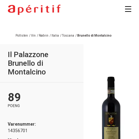
Pollisten
/
Vin
/
Rødvin
/
Italia
/
Toscana
/
Brunello di Montalcino
Il Palazzone
Brunello di
Montalcino
89
POENG
Varenummer:
14356701