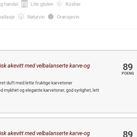
ig handel
Lite gluten
Kosher
allasje
Naturvin
Oransjevin
89
sk akevitt med velbalanserte karve-og
POENG
ydret duft med lette fruktige karvetoner
 mykhet og elegante karvetoner, god syrlighet, lett
89
sk akevitt med velbalanserte karve-og