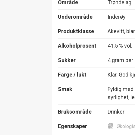
Område
Trøndelag
Underområde
Inderøy
Produktklasse
Akevitt, bla
Alkoholprosent
41.5 % vol.
Sukker
4 gram per l
Farge / lukt
Klar. God kj
Smak
Fyldig med
syrlighet, l
Bruksområde
Drinker
Egenskaper
Økologi