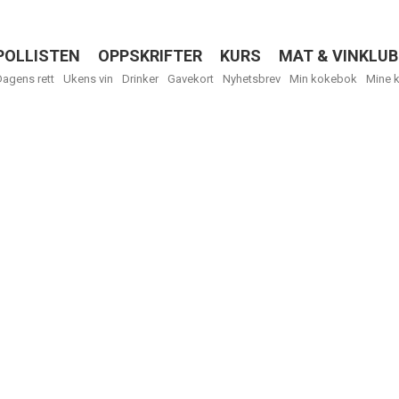
POLLISTEN
OPPSKRIFTER
KURS
MAT & VINKLUB
Menu
Dagens rett
Ukens vin
Drinker
Gavekort
Nyhetsbrev
Min kokebok
Mine 