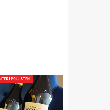
siden
ITER I POLLISTEN
urat