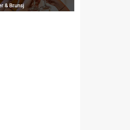
er & Brunsj