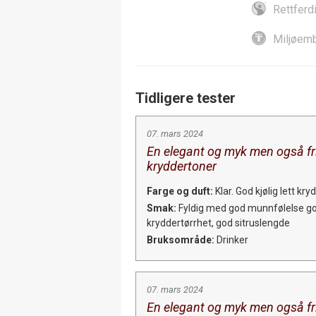
Rettferd
Miljøemb
Tidligere tester
07. mars 2024
En elegant og myk men også fri
kryddertoner
Farge og duft:
Klar. God kjølig lett kr
Smak:
Fyldig med god munnfølelse god
kryddertørrhet, god sitruslengde
Bruksområde:
Drinker
07. mars 2024
En elegant og myk men også fri