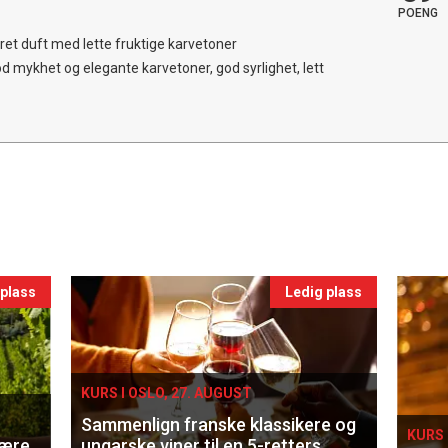
POENG
ydret duft med lette fruktige karvetoner
 mykhet og elegante karvetoner, god syrlighet, lett
 plass
Ledig plass
KURS I OSLO, 27. AUGUST
Sammenlign franske klassikere og
KURS 
lære
ungarske viner til en 5-retters