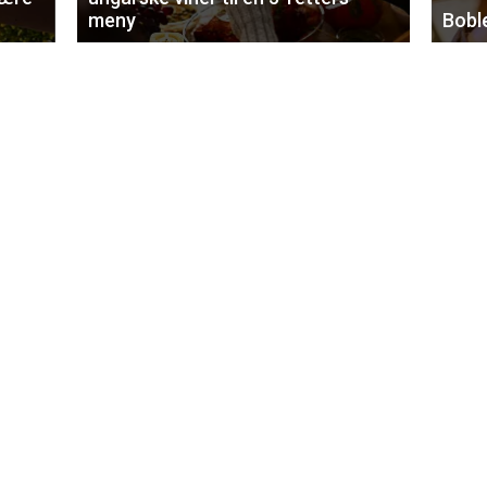
meny
Bobl