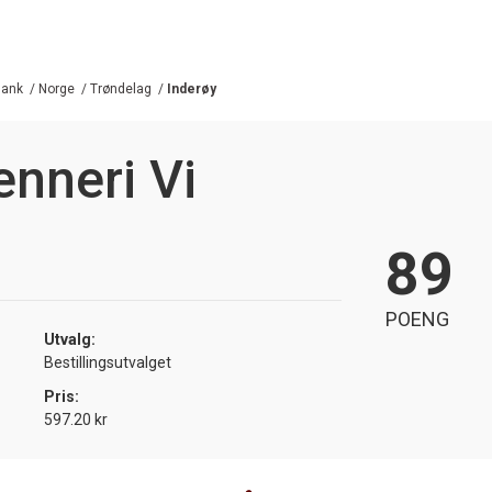
blank
/
Norge
/
Trøndelag
/
Inderøy
enneri Vi
89
POENG
Utvalg:
Bestillingsutvalget
Pris:
597.20 kr