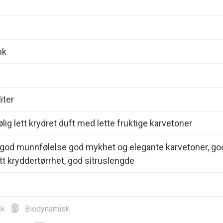
nk
iter
ølig lett krydret duft med lette fruktige karvetoner
 god munnfølelse god mykhet og elegante karvetoner, go
ett kryddertørrhet, god sitruslengde
sk
Biodynamisk