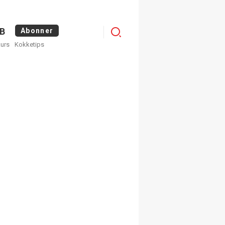
Menu
B
Abonner
kurs
Kokketips
profile