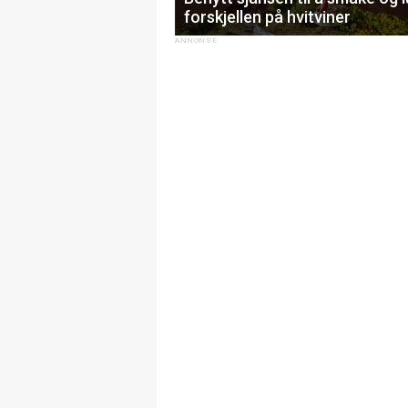
forskjellen på hvitviner