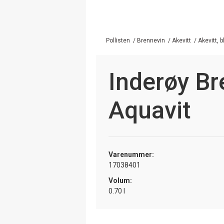
Pollisten
/
Brennevin
/
Akevitt
/
Akevitt, 
Inderøy Br
Aquavit
Varenummer:
17038401
Volum:
0.70 l