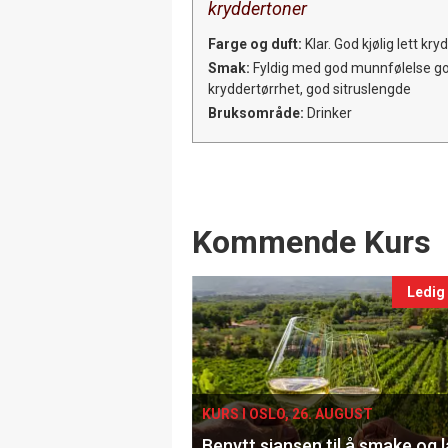
kryddertoner
Farge og duft:
Klar. God kjølig lett kr
Smak:
Fyldig med god munnfølelse god
kryddertørrhet, god sitruslengde
Bruksområde:
Drinker
Events
Kommende Kurs
Ledig
KURS I OSLO, 26. AUGUST
Benytt sjansen til å smake og 