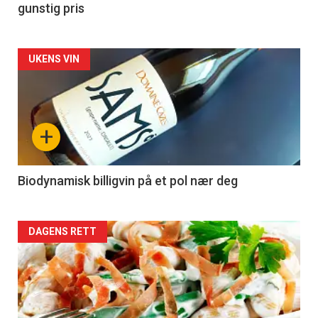
gunstig pris
Forsiden
UKENS VIN
akkurat
nå
+
-
4
Biodynamisk billigvin på et pol nær deg
Forsiden
DAGENS RETT
akkurat
nå