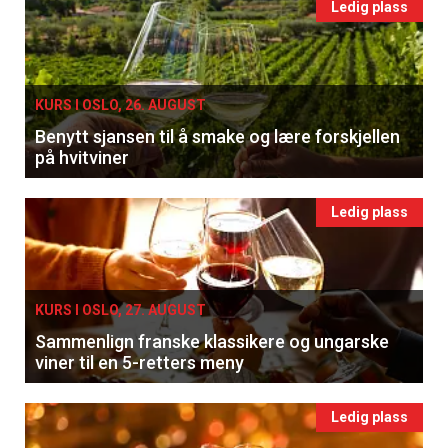
Ledig plass
KURS I OSLO, 26. AUGUST
Benytt sjansen til å smake og lære forskjellen
på hvitviner
Ledig plass
KURS I OSLO, 27. AUGUST
Sammenlign franske klassikere og ungarske
viner til en 5-retters meny
Ledig plass