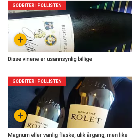
Forsiden
GODBITER I POLLISTEN
akkurat
nå
+
-
2
Disse vinene er usannsynlig billige
Forsiden
GODBITER I POLLISTEN
akkurat
nå
+
-
3
Magnum eller vanlig flaske, ulik årgang, men like