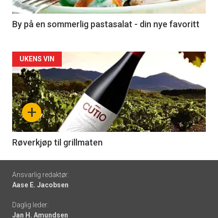
-
5
By på en sommerlig pastasalat - din nye favoritt
Forsiden
UKENS VIN
akkurat
nå
+
-
6
Røverkjøp til grillmaten
Footer
Ansvarlig redaktør:
Aase E. Jacobsen
-
Daglig leder:
links
Jan H. Amundsen