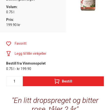
Volum:
0.75 l
Pris:
199.90 kr
Favoritt
Legg til Min vinkjeller
Bestill fra Vinmonopolet
0.75 l - kr 199.90
Bestill
En litt dropspreget og bitter
rose, tåler 2 år