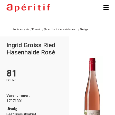
Registrer deg
Pollisten
/
Vin
/
Rosevin
/
Østerrike
/
Niederösterreich
/
Øvrige
Ingrid Groiss Ried
Hasenhaide Rosé
81
POENG
Varenummer:
17071301
Utvalg:
Bestillingsutvalget