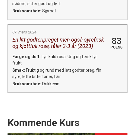
sødme, sitter godt og tørt
Bruksområde:
Sjømat
07. mars 2024
83
En litt godteripreget men også syrefrisk
og kjøttfull rose, tåler 2-3 år (2023)
POENG
Farge og duft:
Lys kald rosa. Ung og fersk lys
frukt
Smak:
Fruktig og rund med lett godteripreg, fin
syre, lette bittertoner, tørr
Bruksområde:
Drikkevin
Events
Kommende Kurs