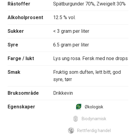
Råstoffer
Spätburgunder 70%, Zweigelt 30%
Alkoholprosent
12.5 % vol.
Sukker
< 3 gram per liter
Syre
6.5 gram per liter
Farge / lukt
Lys ung rosa. Fersk med noe drops
Smak
Fruktig som duften, lett bitt, god
syre, tørr
Bruksområde
Drikkevin
Egenskaper
Økologisk
Biodynamisk
Rettferdig handel