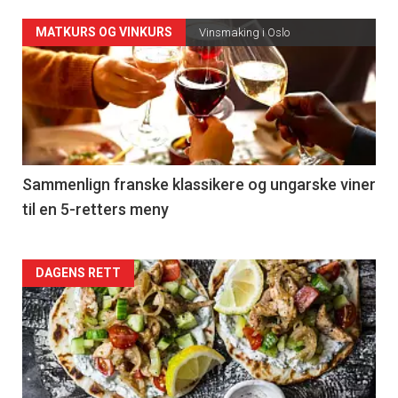
Forsiden
MATKURS OG VINKURS
Vinsmaking i Oslo
akkurat
nå
-
5
Sammenlign franske klassikere og ungarske viner
til en 5-retters meny
Forsiden
DAGENS RETT
akkurat
nå
-