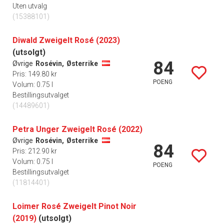
Uten utvalg
(15388101)
Diwald Zweigelt Rosé (2023)
(utsolgt)
84
Øvrige
Rosévin,
Østerrike
Pris: 149.80 kr
POENG
Volum: 0.75 l
Bestillingsutvalget
(14489601)
Petra Unger Zweigelt Rosé (2022)
Øvrige
Rosévin,
Østerrike
84
Pris: 212.90 kr
Volum: 0.75 l
POENG
Bestillingsutvalget
(11814401)
Loimer Rosé Zweigelt Pinot Noir
(2019)
(utsolgt)