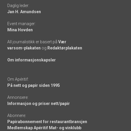
Daglig leder:
links
Jan H. Amundsen
Event manager:
Mina Hovden
All journalistikk er basert på
Vær
varsom-plakaten
og
Redaktørplakaten
Om informasjonskapsler
Om Apéritif:
På nett og papir siden 1995
Annonsere:
Informasjon og priser nett/papir
Abonnere:
Papirabonnement for restaurantbransjen
Medlemskap Apéritif Mat- og vinklubb