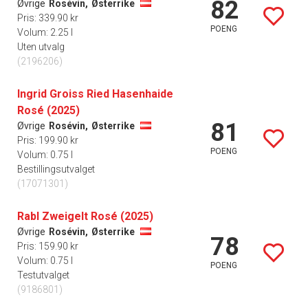
82
Øvrige
Rosévin,
Østerrike
Pris: 339.90 kr
POENG
Volum: 2.25 l
Uten utvalg
(2196206)
Ingrid Groiss Ried Hasenhaide
Rosé (2025)
81
Øvrige
Rosévin,
Østerrike
Pris: 199.90 kr
POENG
Volum: 0.75 l
Bestillingsutvalget
(17071301)
Rabl Zweigelt Rosé (2025)
Øvrige
Rosévin,
Østerrike
78
Pris: 159.90 kr
Volum: 0.75 l
POENG
Testutvalget
(9186801)