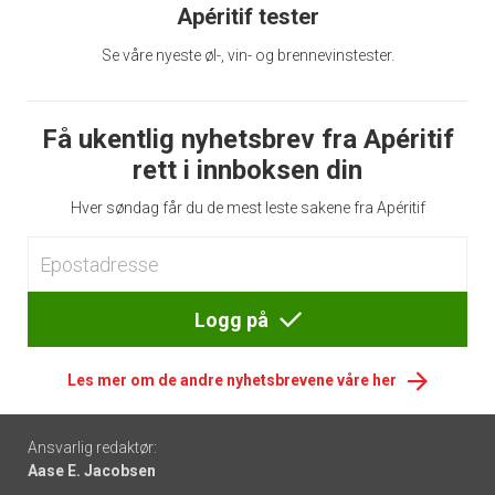
Apéritif tester
Se våre nyeste øl-, vin- og brennevinstester.
Få ukentlig nyhetsbrev fra Apéritif
rett i innboksen din
Hver søndag får du de mest leste sakene fra Apéritif
Logg på
Les mer om de andre nyhetsbrevene våre her
Footer
Ansvarlig redaktør:
Aase E. Jacobsen
-