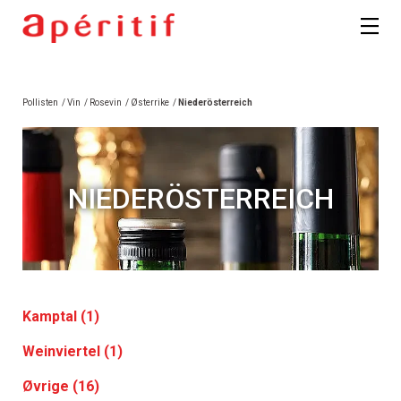
Pollisten
/
Vin
/
Rosevin
/
Østerrike
/
Niederösterreich
NIEDERÖSTERREICH
Kamptal (1)
Weinviertel (1)
Øvrige (16)