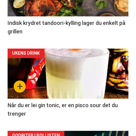
Indisk krydret tandoori-kylling lager du enkelt på
grillen
Forsiden
UKENS DRINK
akkurat
nå
+
-
2
Når du er lei gin tonic, er en pisco sour det du
trenger
GODBITER I POLLISTEN