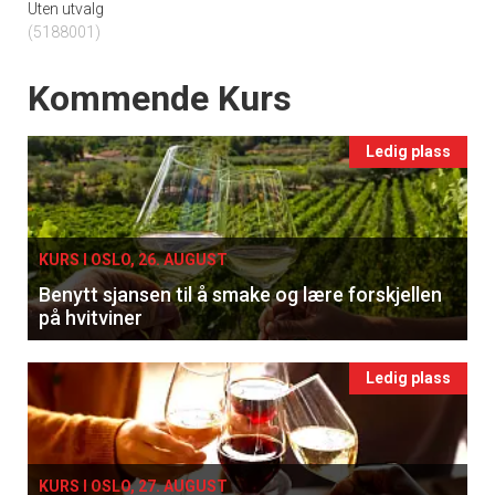
Uten utvalg
(5188001)
Events
Kommende Kurs
Ledig plass
KURS I OSLO, 26. AUGUST
Benytt sjansen til å smake og lære forskjellen
på hvitviner
Ledig plass
KURS I OSLO, 27. AUGUST