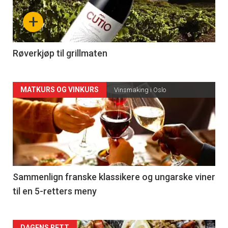
nå
+
-
4
Røverkjøp til grillmaten
Forsiden
MATKURS OG VINKURS
Vinsmaking i Oslo
akkurat
nå
-
5
Sammenlign franske klassikere og ungarske viner
til en 5-retters meny
DAGENS RETT