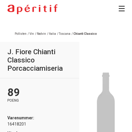
Registrer deg
Pollisten
/
Vin
/
Rødvin
/
Italia
/
Toscana
/
Chianti Classico
J. Fiore Chianti
Classico
Porcacciamiseria
89
POENG
Varenummer:
16418201