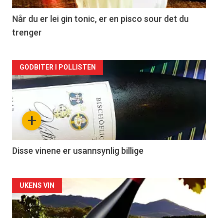
2
Når du er lei gin tonic, er en pisco sour det du
trenger
Forsiden
GODBITER I POLLISTEN
akkurat
nå
+
-
3
Disse vinene er usannsynlig billige
Forsiden
UKENS VIN
akkurat