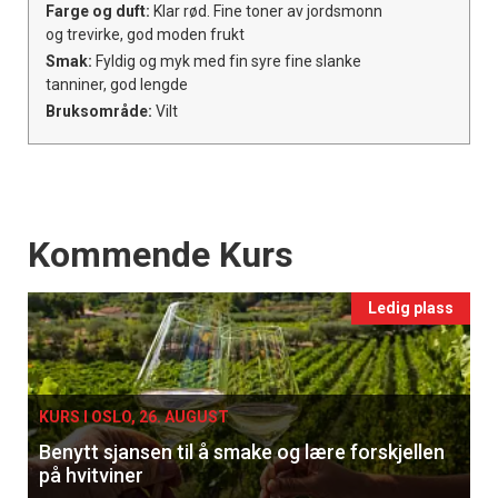
Farge og duft:
Klar rød. Fine toner av jordsmonn
og trevirke, god moden frukt
Smak:
Fyldig og myk med fin syre fine slanke
tanniner, god lengde
Bruksområde:
Vilt
Events
Kommende Kurs
Ledig plass
KURS I OSLO, 26. AUGUST
Benytt sjansen til å smake og lære forskjellen
på hvitviner