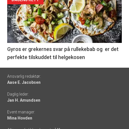
Forsiden
akkurat
nå
-
6
Gyros er grekernes svar på rullekebab og er det
perfekte tilskuddet til helgekosen
Footer
Ansvarlig redaktør:
Aase E. Jacobsen
-
Daglig leder:
links
Jan H. Amundsen
Event manager:
Mina Hovden