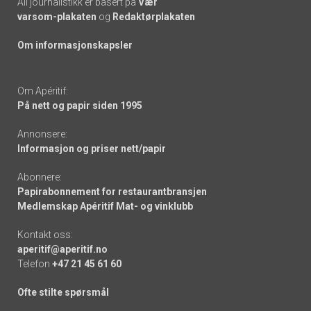
All journalistikk er basert på
Vær
varsom-plakaten
og
Redaktørplakaten
Om informasjonskapsler
Om Apéritif:
På nett og papir siden 1995
Annonsere:
Informasjon og priser nett/papir
Abonnere:
Papirabonnement for restaurantbransjen
Medlemskap Apéritif Mat- og vinklubb
Kontakt oss:
aperitif@aperitif.no
Telefon
+47 21 45 61 60
Ofte stilte spørsmål