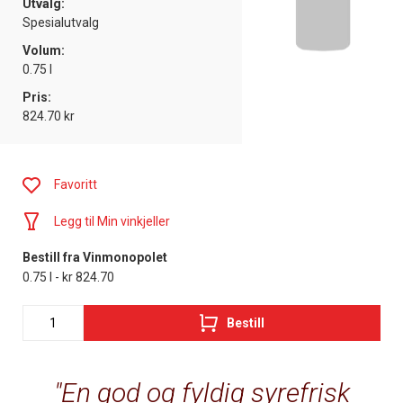
Utvalg:
Spesialutvalg
Volum:
0.75 l
Pris:
824.70 kr
Favoritt
Legg til Min vinkjeller
Bestill fra Vinmonopolet
0.75 l - kr 824.70
Bestill
En god og fyldig syrefrisk