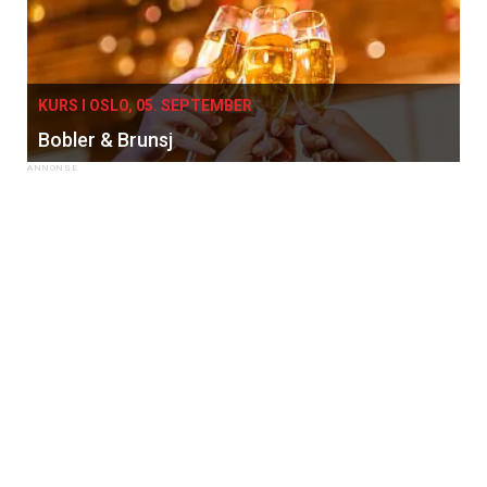
KURS I OSLO, 05. SEPTEMBER
Bobler & Brunsj
×
Få ukentlige nyhetsbrev fra
Apéritif
Vi tilbyr flere ukentlige nyhetsbrev. Du
kan fritt velge hvilke du ønsker å få
tilsendt.