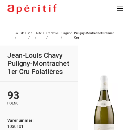
Pollisten
Vin
Hvitvin
Frankrike
Burgund
Puligny-Montrachet Premier
/
/
/
/
/
Cru
Jean-Louis Chavy
Puligny-Montrachet
1er Cru Folatières
93
POENG
Varenummer:
1030101