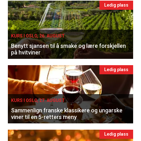
Ledig plass
KURS I OSLO, 26. AUGUST
Benytt sjansen til å smake og lære forskjellen
på hvitviner
Ledig plass
KURS I OSLO, 27. AUGUST
Sammenlign franske klassikere og ungarske
viner til en 5-retters meny
Ledig plass