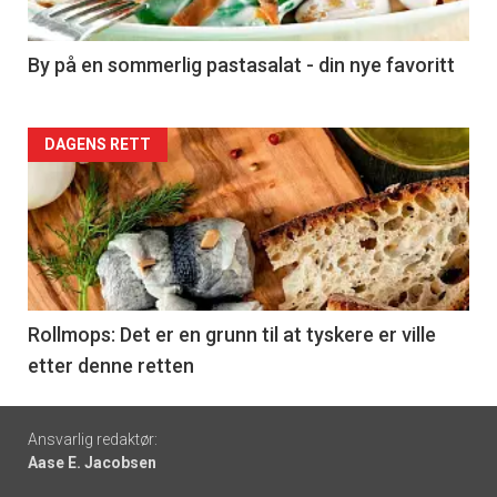
-
5
By på en sommerlig pastasalat - din nye favoritt
Forsiden
DAGENS RETT
akkurat
nå
-
6
Rollmops: Det er en grunn til at tyskere er ville
etter denne retten
Footer
Ansvarlig redaktør:
Aase E. Jacobsen
-