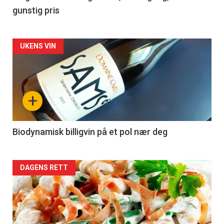
gunstig pris
Forsiden
UKENS VIN
akkurat
nå
+
-
4
Biodynamisk billigvin på et pol nær deg
Forsiden
DAGENS RETT
akkurat
nå