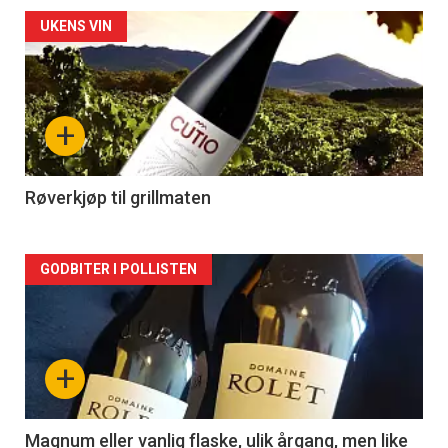
Forsiden
UKENS VIN
akkurat
nå
+
-
2
Røverkjøp til grillmaten
Forsiden
GODBITER I POLLISTEN
akkurat
nå
+
-
3
Magnum eller vanlig flaske, ulik årgang, men like