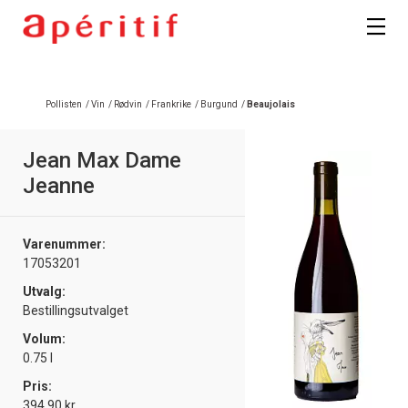
Registrer deg
Pollisten
/
Vin
/
Rødvin
/
Frankrike
/
Burgund
/
Beaujolais
Jean Max Dame
Jeanne
Varenummer:
17053201
Utvalg:
Bestillingsutvalget
Volum:
0.75 l
Pris:
394.90 kr