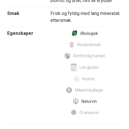
blomst og urter, hint av krydder.
Smak
Frisk og fyldig med lang mineralsk
ettersmak.
Egenskaper
Økologisk
Biodynamisk
Rettferdig handel
Lite gluten
Kosher
Miljøemballasje
Naturvin
Oransjevin