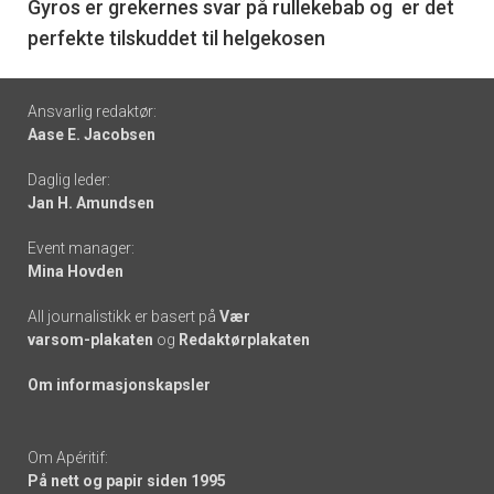
6
Gyros er grekernes svar på rullekebab og er det
perfekte tilskuddet til helgekosen
Footer
Ansvarlig redaktør:
Aase E. Jacobsen
-
Daglig leder:
links
Jan H. Amundsen
Event manager:
Mina Hovden
All journalistikk er basert på
Vær
varsom-plakaten
og
Redaktørplakaten
Om informasjonskapsler
Om Apéritif:
På nett og papir siden 1995