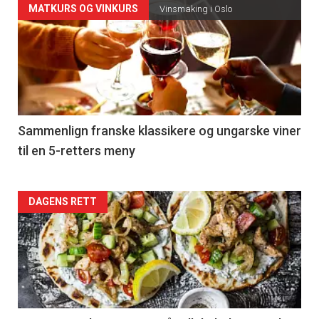
Forsiden
MATKURS OG VINKURS
Vinsmaking i Oslo
akkurat
nå
-
5
Sammenlign franske klassikere og ungarske viner
til en 5-retters meny
Forsiden
DAGENS RETT
akkurat
nå
-