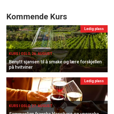
Events
Kommende Kurs
Ledig plass
KURS I OSLO, 26. AUGUST
Benytt sjansen til å smake og lære forskjellen
på hvitviner
Ledig plass
KURS I OSLO, 27. AUGUST
Sammenlign franske klassikere og ungarske