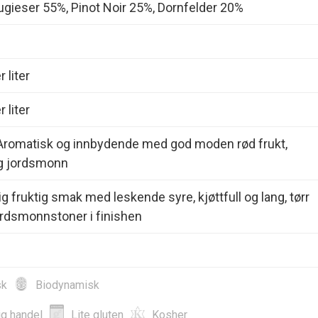
ugieser 55%, Pinot Noir 25%, Dornfelder 20%
 liter
 liter
Aromatisk og innbydende med god moden rød frukt,
g jordsmonn
ig fruktig smak med leskende syre, kjøttfull og lang, tørr
ordsmonnstoner i finishen
sk
Biodynamisk
ig handel
Lite gluten
Kosher