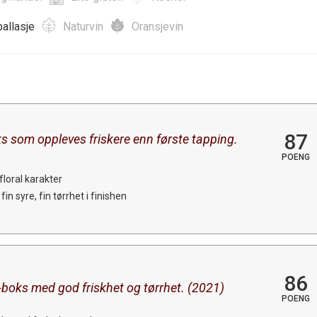
allasje
Naturvin
Oransjevin
87
ks som oppleves friskere enn første tapping.
POENG
 floral karakter
n syre, fin tørrhet i finishen
86
-boks med god friskhet og tørrhet. (2021)
POENG