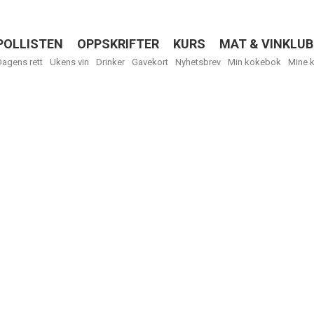
POLLISTEN
OPPSKRIFTER
KURS
MAT & VINKLUB
Menu
Dagens rett
Ukens vin
Drinker
Gavekort
Nyhetsbrev
Min kokebok
Mine 
R