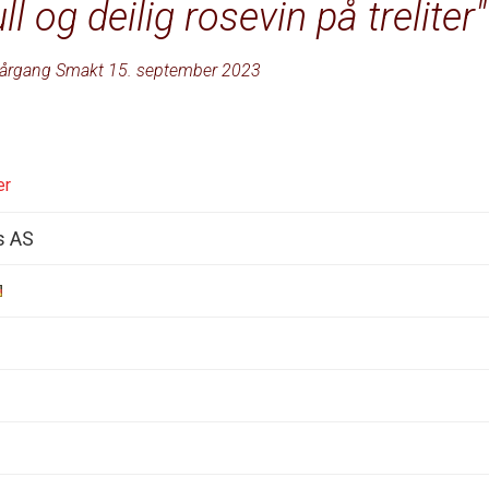
ll og deilig rosevin på treliter
årgang Smakt 15. september 2023
er
s AS