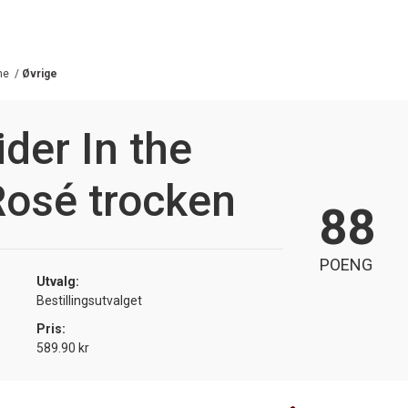
he
/
Øvrige
der In the
Rosé trocken
88
POENG
Utvalg:
Bestillingsutvalget
Pris:
589.90 kr