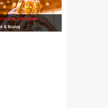
I OSLO, 05. SEPTEMBER
er & Brunsj