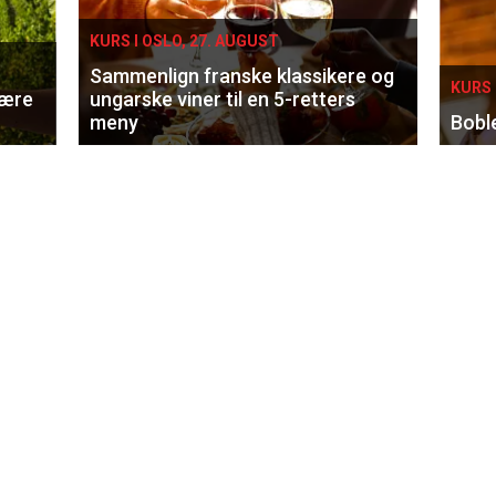
KURS I OSLO, 27. AUGUST
Sammenlign franske klassikere og
KURS 
lære
ungarske viner til en 5-retters
meny
Bobl