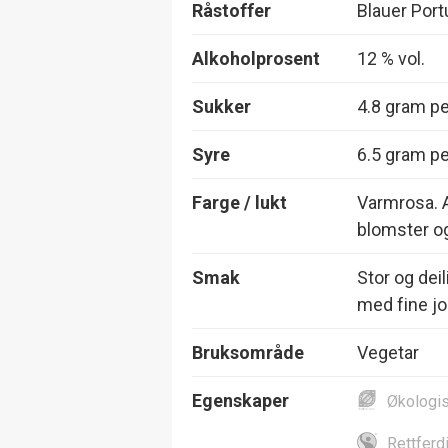
Råstoffer
Blauer Port
Alkoholprosent
12 % vol.
Sukker
4.8 gram per
Syre
6.5 gram per
Farge / lukt
Varmrosa. 
blomster o
Smak
Stor og deil
med fine j
Bruksområde
Vegetar
Egenskaper
Økologi
Rettferd