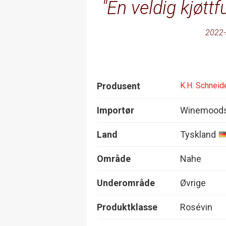
En veldig kjøttfu
2022-
Produsent
K.H. Schneid
Importør
Winemood
Land
Tyskland
Område
Nahe
Underområde
Øvrige
Produktklasse
Rosévin