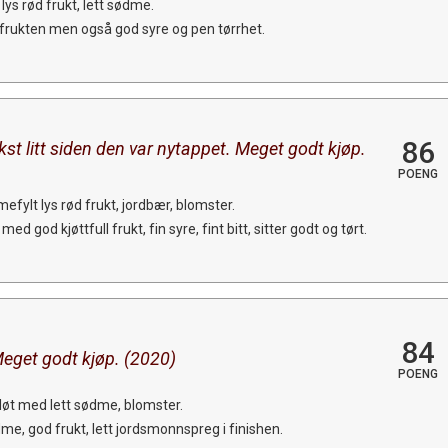
s rød frukt, lett sødme.
 frukten men også god syre og pen tørrhet.
86
st litt siden den var nytappet. Meget godt kjøp.
POENG
fylt lys rød frukt, jordbær, blomster.
ed god kjøttfull frukt, fin syre, fint bitt, sitter godt og tørt.
84
Meget godt kjøp. (2020)
POENG
løt med lett sødme, blomster.
me, god frukt, lett jordsmonnspreg i finishen.