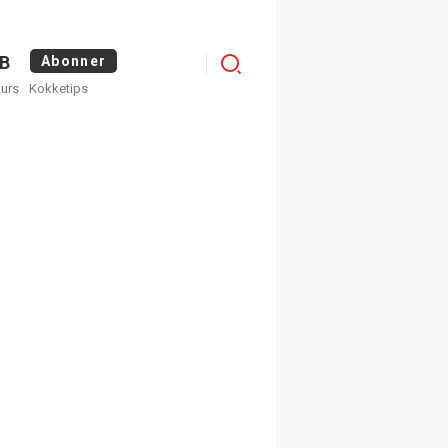
Menu
B
Abonner
kurs
Kokketips
profile
egistrer deg