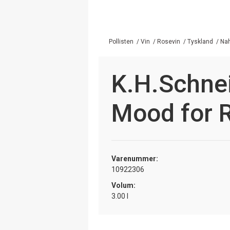
Pollisten
/
Vin
/
Rosevin
/
Tyskland
/
Na
K.H.Schnei
Mood for 
Varenummer:
10922306
Volum:
3.00 l