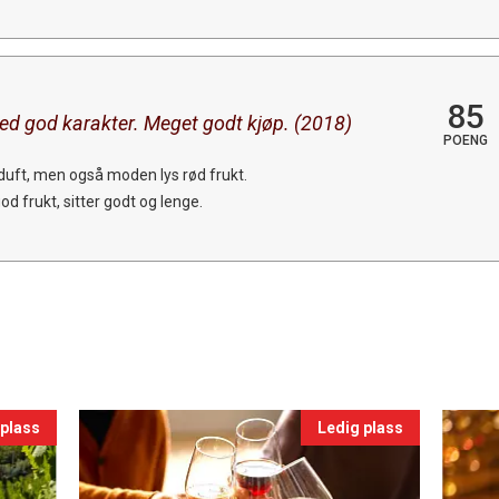
85
ed god karakter. Meget godt kjøp. (2018)
POENG
duft, men også moden lys rød frukt.
od frukt, sitter godt og lenge.
 plass
Ledig plass