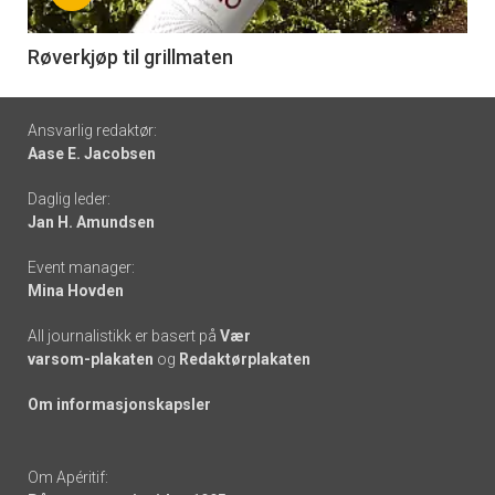
-
6
Røverkjøp til grillmaten
Footer
Ansvarlig redaktør:
Aase E. Jacobsen
-
Daglig leder:
links
Jan H. Amundsen
Event manager:
Mina Hovden
All journalistikk er basert på
Vær
varsom-plakaten
og
Redaktørplakaten
Om informasjonskapsler
Om Apéritif: