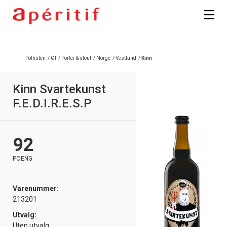
Registrer deg
Pollisten
/
Øl
/
Porter & stout
/
Norge
/
Vestland
/
Kinn
Kinn Svartekunst
F.E.D.I.R.E.S.P
92
POENG
Varenummer:
213201
Utvalg:
Uten utvalg