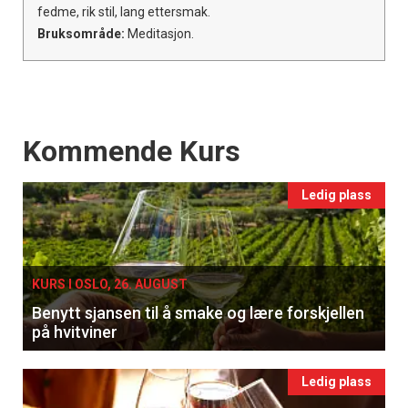
fedme, rik stil, lang ettersmak.
Bruksområde:
Meditasjon.
Events
Kommende Kurs
Ledig plass
KURS I OSLO, 26. AUGUST
Benytt sjansen til å smake og lære forskjellen
på hvitviner
Ledig plass