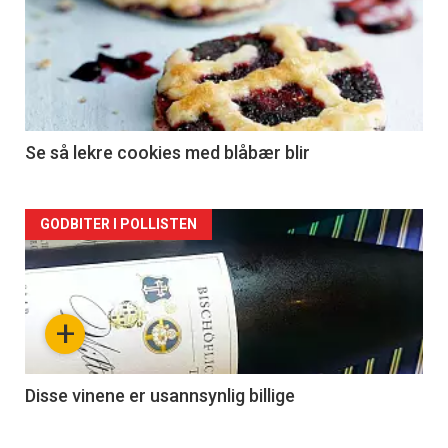
Se så lekre cookies med blåbær blir
Forsiden
GODBITER I POLLISTEN
akkurat
nå
+
-
2
Disse vinene er usannsynlig billige