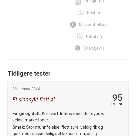
Lite gluten
Kosher
Miljøemballasje
Naturvin
Oransjevin
Tidligere tester
28. august 2014
95
Et sinnsykt flott øl.
POENG
Farge og duft:
Kullsvart. Intens med stor dybde,
veldig mørke toner.
Smak:
Stor munnfølelse, flott syre, veldig rik og
god med masse deilig søt lakrisaroma, deilig