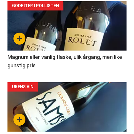
Forsiden
GODBITER I POLLISTEN
akkurat
nå
+
-
3
Magnum eller vanlig flaske, ulik årgang, men like
gunstig pris
Forsiden
UKENS VIN
akkurat
nå
+
-