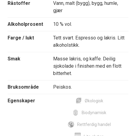
Råstoffer
Vann, malt (bygg), bygg, humle,
gjær
Alkoholprosent
10 % vol.
Farge / lukt
Tett svart. Espresso og lakris. Litt
alkoholstikk.
Smak
Masse lakris, og kaffe. Deilig
sjokolade i finishen med en flott
bitterhet.
Bruksområde
Peiskos.
Egenskaper
Økologisk
Biodynamisk
Rettferdig handel