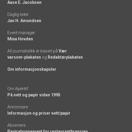
Aase E. Jacobsen
-
Daglig leder:
links
Jan H. Amundsen
Event manager:
Mina Hovden
All journalistikk er basert på
Vær
varsom-plakaten
og
Redaktørplakaten
Om informasjonskapsler
Om Apéritif:
På nett og papir siden 1995
Annonsere:
Informasjon og priser nett/papir
Abonnere:
Papirabonnement for restaurantbransjen