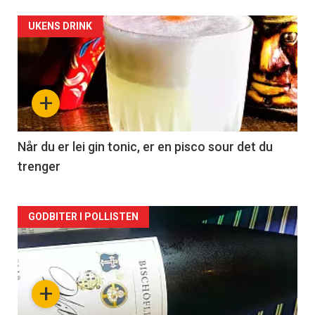
Forsiden
UKENS DRINK
akkurat
nå
+
-
2
Når du er lei gin tonic, er en pisco sour det du
trenger
Forsiden
GODBITER I POLLISTEN
akkurat
nå
+
-