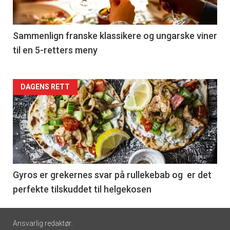
-
5
Sammenlign franske klassikere og ungarske viner
til en 5-retters meny
Forsiden
DAGENS RETT
akkurat
nå
-
6
Gyros er grekernes svar på rullekebab og er det
perfekte tilskuddet til helgekosen
Footer
Ansvarlig redaktør: