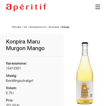
Registrer deg
Pollisten
/
Vin
/
Aromatisert vin
/
Australia
/
Øvrige
Konpira Maru
Murgon Mango
Varenummer:
15413301
Utvalg:
Bestillingsutvalget
Volum:
0.75 l
Pris:
321.60 kr