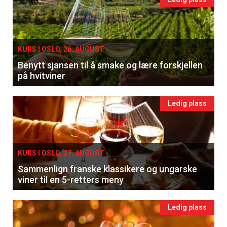
KURS I OSLO, 26. AUGUST
Benytt sjansen til å smake og lære forskjellen
på hvitviner
Ledig plass
KURS I OSLO, 27. AUGUST
Sammenlign franske klassikere og ungarske
viner til en 5-retters meny
Ledig plass