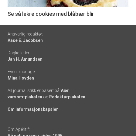
-
6
Se så lekre cookies med blåbær blir
Footer
Ansvarlig redaktør:
Aase E. Jacobsen
-
Daglig leder:
links
Jan H. Amundsen
Event manager:
Mina Hovden
All journalistikk er basert på
Vær
varsom-plakaten
og
Redaktørplakaten
Om informasjonskapsler
Om Apéritif:
På nett og papir siden 1995