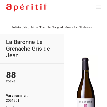
Registrer deg
Pollisten
/
Vin
/
Hvitvin
/
Frankrike
/
Languedoc-Roussillon
/
Corbières
La Baronne Le
Grenache Gris de
Jean
88
POENG
Varenummer:
2051901