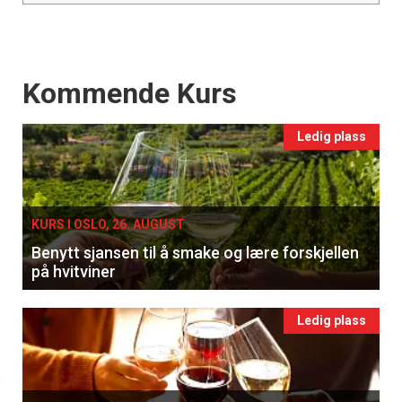
Events
Kommende Kurs
Ledig plass
KURS I OSLO, 26. AUGUST
Benytt sjansen til å smake og lære forskjellen
på hvitviner
Ledig plass