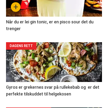
+
Når du er lei gin tonic, er en pisco sour det du
trenger
Forsiden
DAGENS RETT
akkurat
nå
-
2
Gyros er grekernes svar på rullekebab og er det
perfekte tilskuddet til helgekosen