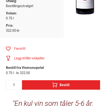
Utvalg:
Bestillingsutvalget
Volum:
0.75 l
Pris:
322.00 kr
Favoritt
Legg til Min vinkjeller
Bestill fra Vinmonopolet
0.75 l - kr 322.00
Bestill
En kul vin som tåler 5-6 år.