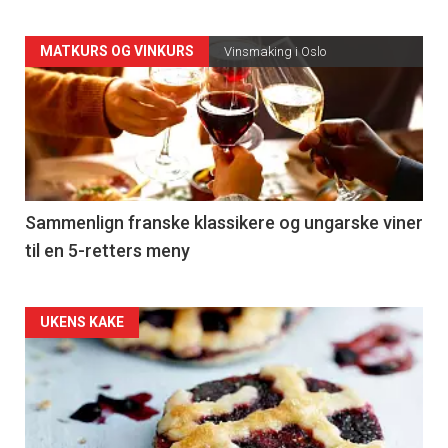
Forsiden
MATKURS OG VINKURS
Vinsmaking i Oslo
akkurat
nå
-
5
Sammenlign franske klassikere og ungarske viner
til en 5-retters meny
Forsiden
UKENS KAKE
akkurat
nå