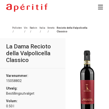
Pollisten
Vin
Rødvin
Italia
Veneto
Recioto della Valpolicella
/
/
/
/
/
Classico
La Dama Recioto
della Valpolicella
Classico
Varenummer:
15058802
Utvalg:
Bestillingsutvalget
Volum:
0.50 l