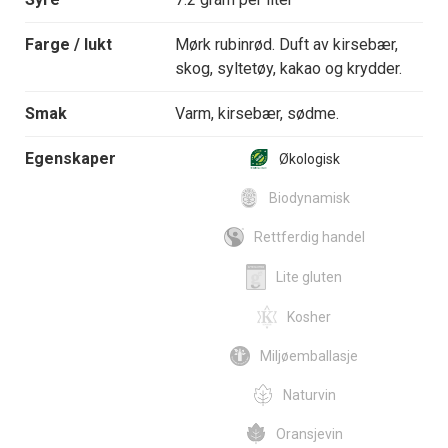
Farge / lukt
Mørk rubinrød. Duft av kirsebær,
skog, syltetøy, kakao og krydder.
Smak
Varm, kirsebær, sødme.
Egenskaper
Økologisk
Biodynamisk
Rettferdig handel
Lite gluten
Kosher
Miljøemballasje
Naturvin
Oransjevin