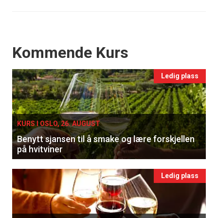
Events
Kommende Kurs
Ledig plass
KURS I OSLO, 26. AUGUST
Benytt sjansen til å smake og lære forskjellen
på hvitviner
Ledig plass