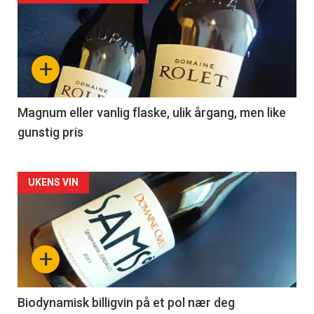
akkurat
nå
+
-
3
Magnum eller vanlig flaske, ulik årgang, men like
gunstig pris
Forsiden
UKENS VIN
akkurat
nå
+
-
4
Biodynamisk billigvin på et pol nær deg