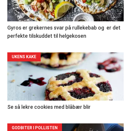
Gyros er grekernes svar på rullekebab og er det
perfekte tilskuddet til helgekosen
Forsiden
UKENS KAKE
akkurat
nå
-
2
Se så lekre cookies med blåbær blir
Forsiden
GODBITER I POLLISTEN