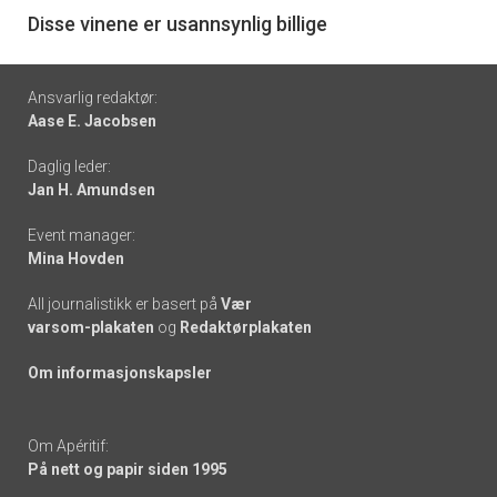
6
Disse vinene er usannsynlig billige
Footer
Ansvarlig redaktør:
Aase E. Jacobsen
-
Daglig leder:
links
Jan H. Amundsen
Event manager:
Mina Hovden
All journalistikk er basert på
Vær
varsom-plakaten
og
Redaktørplakaten
Om informasjonskapsler
Om Apéritif:
På nett og papir siden 1995