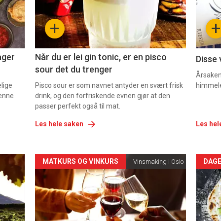
-
-
+
+
2
3
ager
Når du er lei gin tonic, er en pisco
Disse 
sour det du trenger
Årsaken 
elige
Pisco sour er som navnet antyder en svært frisk
himmel
denne
drink, og den forfriskende evnen gjør at den
passer perfekt også til mat.
Les hele saken
Les hel
Forsiden
For
MATKURS OG VINKURS
DAGE
Vinsmaking i Oslo
akkurat
akk
nå
nå