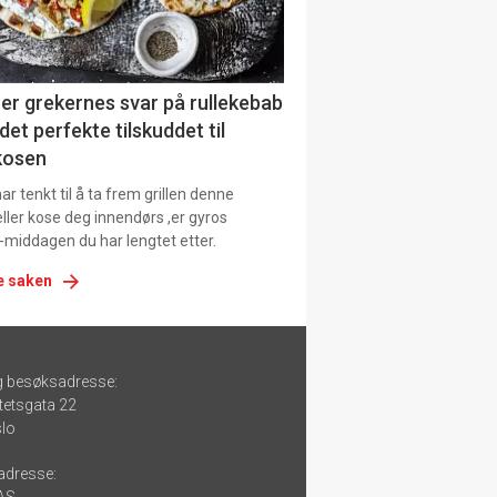
er grekernes svar på rullekebab
det perfekte tilskuddet til
kosen
r tenkt til å ta frem grillen denne
ller kose deg innendørs ,er gyros
-middagen du har lengtet etter.
e saken
g besøksadresse:
tetsgata 22
lo
adresse: