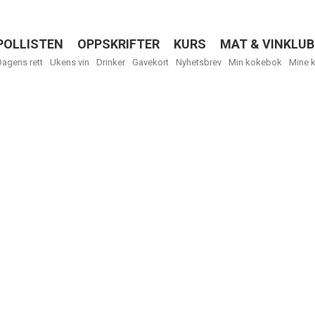
POLLISTEN
OPPSKRIFTER
KURS
MAT & VINKLUB
Menu
Dagens rett
Ukens vin
Drinker
Gavekort
Nyhetsbrev
Min kokebok
Mine 
R