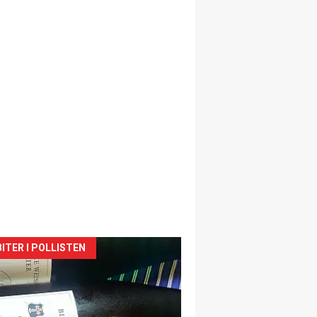
siden
ITER I POLLISTEN
urat