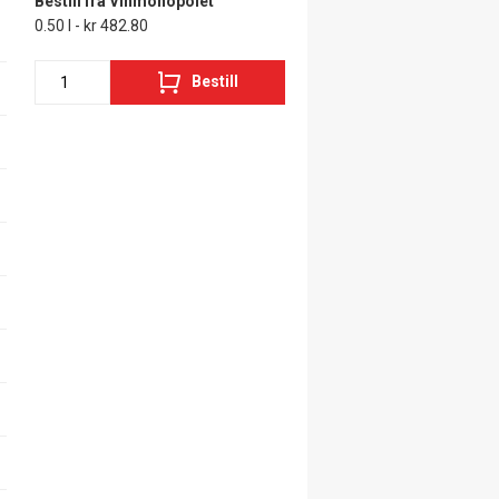
Bestill fra Vinmonopolet
0.50 l - kr 482.80
Bestill