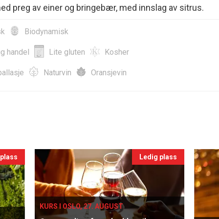
d preg av einer og bringebær, med innslag av sitrus.
sk
Biodynamisk
ig handel
Lite gluten
Kosher
allasje
Naturvin
Oransjevin
 plass
Ledig plass
KURS I OSLO, 27. AUGUST