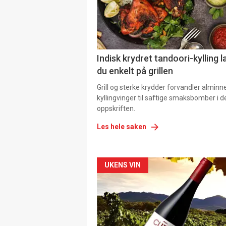
Indisk krydret tandoori-kylling l
du enkelt på grillen
Grill og sterke krydder forvandler alminn
kyllingvinger til saftige smaksbomber i 
oppskriften.
Les hele saken
Forsiden
UKENS VIN
akkurat
nå