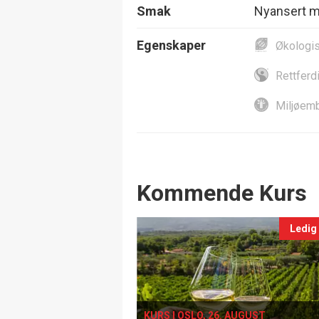
Smak
Nyansert me
Egenskaper
Økologi
Rettferd
Miljøemb
Events
Kommende Kurs
Ledig
KURS I OSLO, 26. AUGUST