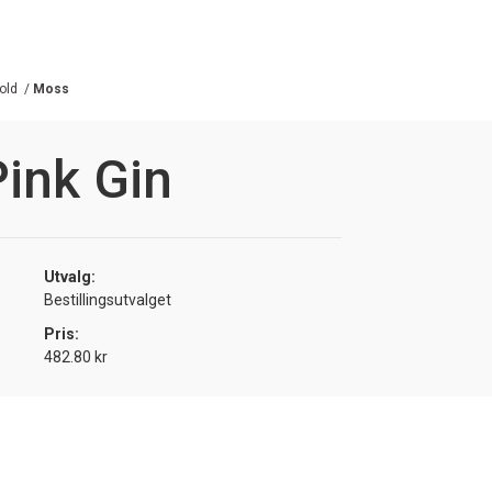
old
/
Moss
Pink Gin
Utvalg:
Bestillingsutvalget
Pris:
482.80 kr