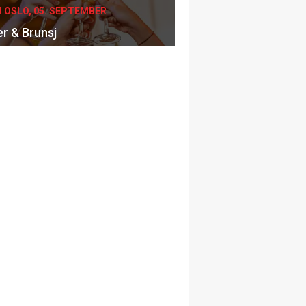
I OSLO, 05. SEPTEMBER
er & Brunsj