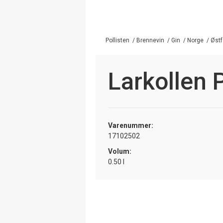
Pollisten
/
Brennevin
/
Gin
/
Norge
/
Østf
Larkollen 
Varenummer:
17102502
Volum:
0.50 l