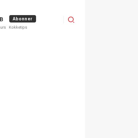
Menu
B
Abonner
kurs
Kokketips
profile
egistrer deg