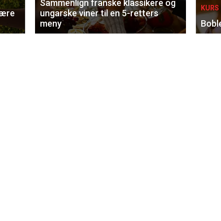
Sammenlign franske klassikere og
KURS 
lære
ungarske viner til en 5-retters
meny
Bobl