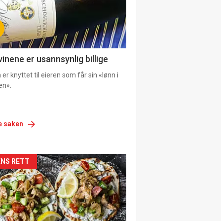
vinene er usannsynlig billige
er knyttet til eieren som får sin «lønn i
en».
e saken
siden
NS RETT
urat