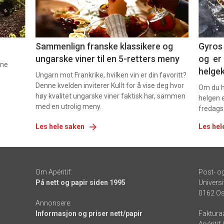
-
-
5
6
Sammenlign franske klassikere og
Gyros 
ungarske viner til en 5-retters meny
og er 
nne
helge
Ungarn mot Frankrike, hvilken vin er din favoritt?
Denne kvelden inviterer Kullt for å vise deg hvor
Om du ha
høy kvalitet ungarske viner faktisk har, sammen
helgen e
med en utrolig meny.
fredags
Les hele saken
Les hel
Om Apéritif:
Post- o
På nett og papir siden 1995
Universi
0162 Os
Annonsere:
Informasjon og priser nett/papir
Faktura