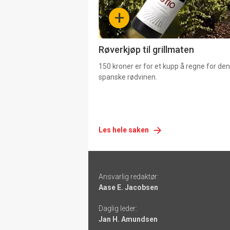
-
+
4
Røverkjøp til grillmaten
150 kroner er for et kupp å regne for de
spanske rødvinen.
Les hele saken
Footer
Ansvarlig redaktør:
-
Aase E. Jacobsen
links
Daglig leder:
Jan H. Amundsen