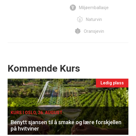
Miljøemballasje
Naturvin
Oransjevin
Events
Kommende Kurs
Ledig plass
KURS I OSLO, 26. AUGUST
Benytt sjansen til å smake og lære forskjellen
på hvitviner