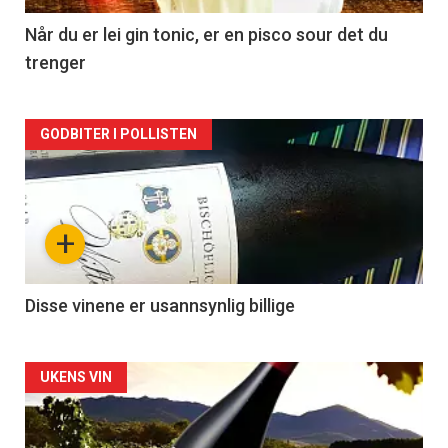
2
Når du er lei gin tonic, er en pisco sour det du
trenger
Forsiden
GODBITER I POLLISTEN
akkurat
nå
+
-
3
Disse vinene er usannsynlig billige
Forsiden
UKENS VIN
akkurat