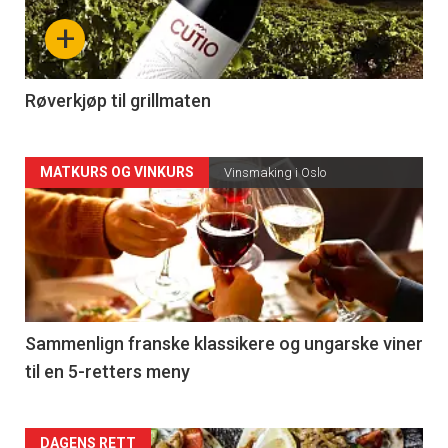
nå
+
-
4
Røverkjøp til grillmaten
Forsiden
MATKURS OG VINKURS
Vinsmaking i Oslo
akkurat
nå
-
5
Sammenlign franske klassikere og ungarske viner
til en 5-retters meny
DAGENS RETT