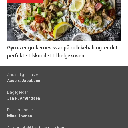
Forsiden
akkurat
nå
-
6
Gyros er grekernes svar på rullekebab og er det
perfekte tilskuddet til helgekosen
Footer
Ansvarlig redaktør:
Aase E. Jacobsen
-
Daglig leder:
links
Jan H. Amundsen
Event manager:
Mina Hovden
All journalistikk er basert på
Vær