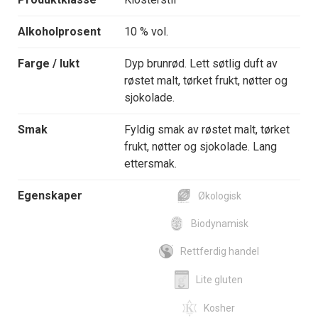
Alkoholprosent
10 % vol.
Farge / lukt
Dyp brunrød. Lett søtlig duft av
røstet malt, tørket frukt, nøtter og
sjokolade.
Smak
Fyldig smak av røstet malt, tørket
frukt, nøtter og sjokolade. Lang
ettersmak.
Egenskaper
Økologisk
Biodynamisk
Rettferdig handel
Lite gluten
Kosher