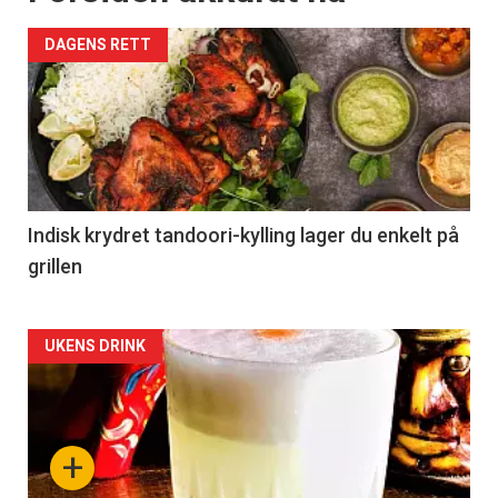
DAGENS RETT
Indisk krydret tandoori-kylling lager du enkelt på
grillen
Forsiden
UKENS DRINK
akkurat
nå
+
-