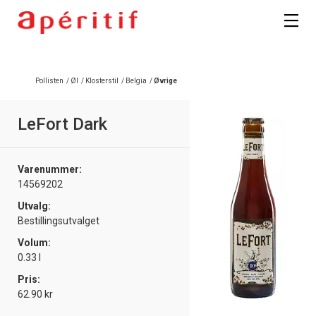
Registrer deg
Pollisten
/
Øl
/
Klosterstil
/
Belgia
/
Øvrige
LeFort Dark
Varenummer:
14569202
Utvalg:
Bestillingsutvalget
Volum:
0.33 l
Pris:
62.90 kr