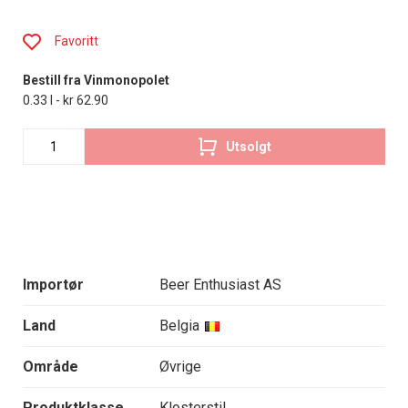
Favoritt
Bestill fra Vinmonopolet
0.33 l - kr 62.90
Utsolgt
Importør
Beer Enthusiast AS
Land
Belgia
Område
Øvrige
Produktklasse
Klosterstil