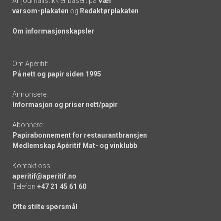
All journalistikk er basert på
Vær
varsom-plakaten
og
Redaktørplakaten
Om informasjonskapsler
Om Apéritif:
På nett og papir siden 1995
Annonsere:
Informasjon og priser nett/papir
Abonnere:
Papirabonnement for restaurantbransjen
Medlemskap Apéritif Mat- og vinklubb
Kontakt oss:
aperitif@aperitif.no
Telefon
+47 21 45 61 60
Ofte stilte spørsmål