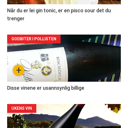
2
Når du er lei gin tonic, er en pisco sour det du
trenger
Forsiden
GODBITER I POLLISTEN
akkurat
nå
+
-
3
Disse vinene er usannsynlig billige
Forsiden
UKENS VIN
akkurat