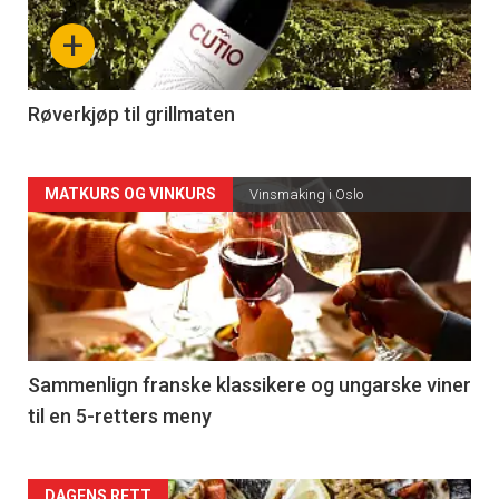
nå
+
-
4
Røverkjøp til grillmaten
Forsiden
MATKURS OG VINKURS
Vinsmaking i Oslo
akkurat
nå
-
5
Sammenlign franske klassikere og ungarske viner
til en 5-retters meny
DAGENS RETT