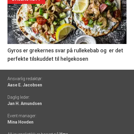
Forsiden
akkurat
nå
-
6
Gyros er grekernes svar på rullekebab og er det
perfekte tilskuddet til helgekosen
Footer
Ansvarlig redaktør:
Aase E. Jacobsen
-
Daglig leder:
links
Jan H. Amundsen
Event manager:
Mina Hovden