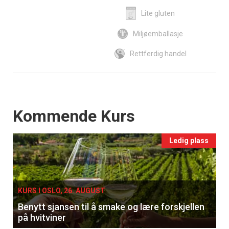
Lite gluten
Miljøemballasje
Rettferdig handel
Events
Kommende Kurs
Ledig plass
KURS I OSLO, 26. AUGUST
Benytt sjansen til å smake og lære forskjellen
på hvitviner