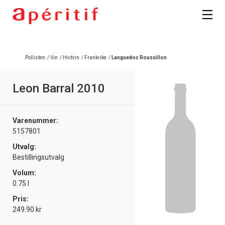
Pollisten
/
Vin
/
Hvitvin
/
Frankrike
/
Languedoc Roussillon
Leon Barral 2010
Varenummer:
5157801
Utvalg:
Bestillingsutvalg
Volum:
0.75 l
Pris:
249.90 kr