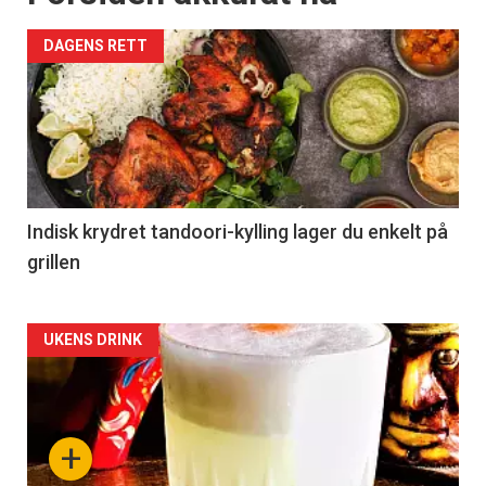
DAGENS RETT
Indisk krydret tandoori-kylling lager du enkelt på
grillen
Forsiden
UKENS DRINK
akkurat
nå
+
-