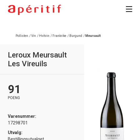
Registrer deg
Pollisten
/
Vin
/
Hvitvin
/
Frankrike
/
Burgund
/
Meursault
Leroux Meursault
Les Vireuils
91
POENG
Varenummer:
17298701
Utvalg:
Bestillingsutvalget