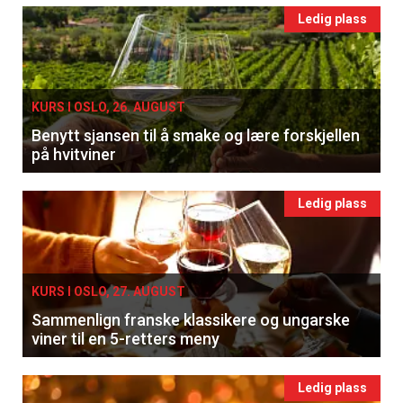
Ledig plass
KURS I OSLO, 26. AUGUST
Benytt sjansen til å smake og lære forskjellen
på hvitviner
Ledig plass
KURS I OSLO, 27. AUGUST
Sammenlign franske klassikere og ungarske
viner til en 5-retters meny
Ledig plass