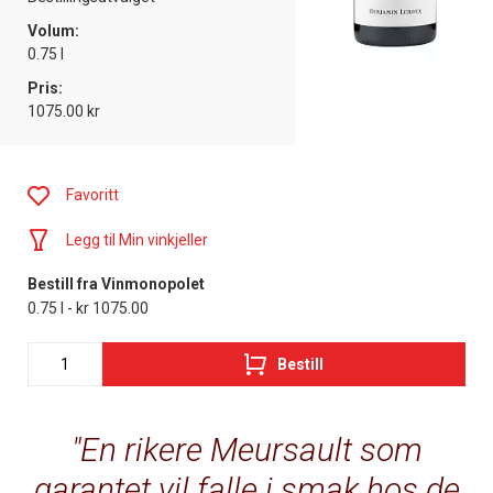
Volum:
0.75 l
Pris:
1075.00 kr
Favoritt
Legg til Min vinkjeller
Bestill fra Vinmonopolet
0.75 l - kr 1075.00
Bestill
En rikere Meursault som
garantet vil falle i smak hos de