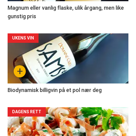
3
Magnum eller vanlig flaske, ulik årgang, men like
gunstig pris
Forsiden
UKENS VIN
akkurat
nå
+
-
4
Biodynamisk billigvin på et pol nær deg
Forsiden
DAGENS RETT
akkurat