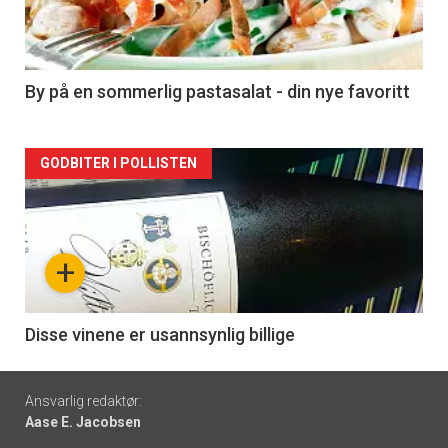
nå
-
5
By på en sommerlig pastasalat - din nye favoritt
Forsiden
GODBITER I POLLISTEN
akkurat
nå
+
-
6
Disse vinene er usannsynlig billige
Footer
Ansvarlig redaktør:
Aase E. Jacobsen
-