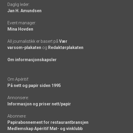
Daglig leder:
links
Jan H. Amundsen
Event manager:
Mina Hovden
All journalistikk er basert på
Vær
varsom-plakaten
og
Redaktørplakaten
Om informasjonskapsler
Om Apéritif:
På nett og papir siden 1995
Annonsere:
Informasjon og priser nett/papir
Abonnere:
Papirabonnement for restaurantbransjen
Medlemskap Apéritif Mat- og vinklubb