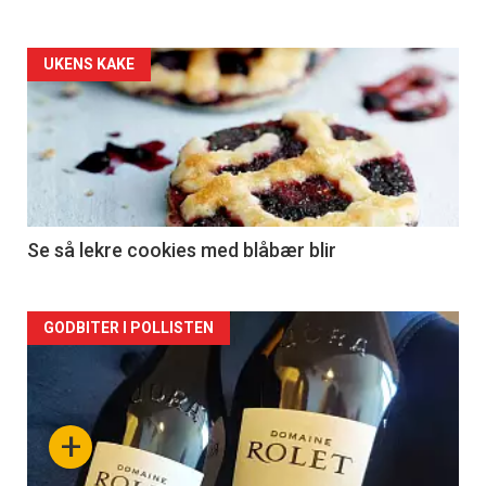
Forsiden
UKENS KAKE
akkurat
nå
-
2
Se så lekre cookies med blåbær blir
Forsiden
GODBITER I POLLISTEN
akkurat
nå
+
-