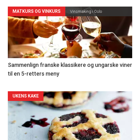
Forsiden
MATKURS OG VINKURS
Vinsmaking i Oslo
akkurat
nå
-
5
Sammenlign franske klassikere og ungarske viner
til en 5-retters meny
Forsiden
UKENS KAKE
akkurat
nå
-