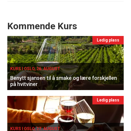
Events
Kommende Kurs
Ledig plass
KURS I OSLO, 26. AUGUST
Benytt sjansen til å smake og lære forskjellen
på hvitviner
Ledig plass
KURS I OSLO, 27. AUGUST