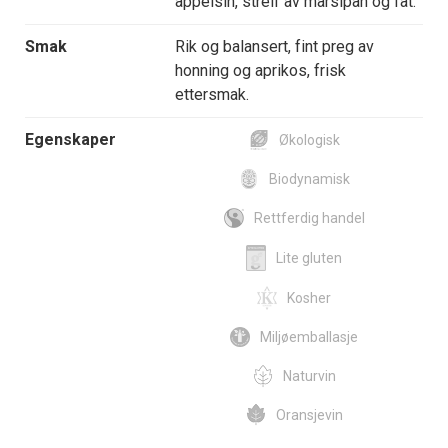
appelsin, streif av marsipan og fat.
Smak
Rik og balansert, fint preg av
honning og aprikos, frisk
ettersmak.
Egenskaper
Økologisk
Biodynamisk
Rettferdig handel
Lite gluten
Kosher
Miljøemballasje
Naturvin
Oransjevin