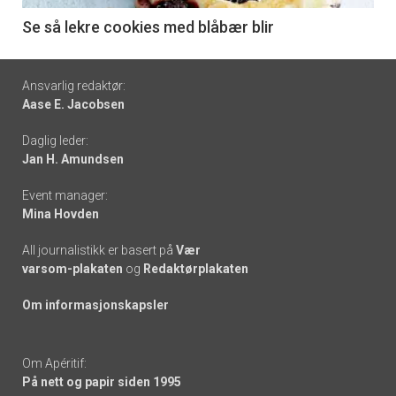
6
Se så lekre cookies med blåbær blir
Footer
Ansvarlig redaktør:
Aase E. Jacobsen
-
Daglig leder:
links
Jan H. Amundsen
Event manager:
Mina Hovden
All journalistikk er basert på
Vær
varsom-plakaten
og
Redaktørplakaten
Om informasjonskapsler
Om Apéritif:
På nett og papir siden 1995