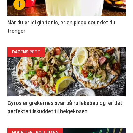
+
Når du er lei gin tonic, er en pisco sour det du
trenger
Forsiden
DAGENS RETT
akkurat
nå
-
2
Gyros er grekernes svar på rullekebab og er det
perfekte tilskuddet til helgekosen
GODBITER I POLLISTEN