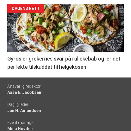
Forsiden
DAGENS RETT
akkurat
nå
-
6
Gyros er grekernes svar på rullekebab og er det
perfekte tilskuddet til helgekosen
Footer
Ansvarlig redaktør:
Aase E. Jacobsen
-
Daglig leder:
links
Jan H. Amundsen
Event manager:
Mina Hovden