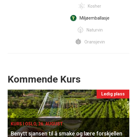
Kosher
Miljøemballasje
Naturvin
Oransjevin
Events
Kommende Kurs
Ledig plass
KURS I OSLO, 26. AUGUST
Benytt sjansen til å smake og lære forskjellen