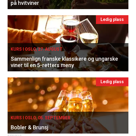
på hvitviner
Ledig plass
KURS I OSLO, 27. AUGUST
Sammenlign franske klassikere og ungarske
viner til en 5-retters meny
Ledig plass
KURS I OSLO, 05. SEPTEMBER
Bobler & Brunsj