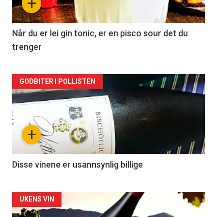
+
-
2
Når du er lei gin tonic, er en pisco sour det du
trenger
Forsiden
GODBITER I POLLISTEN
akkurat
nå
+
-
3
Disse vinene er usannsynlig billige
Forsiden
UKENS VIN