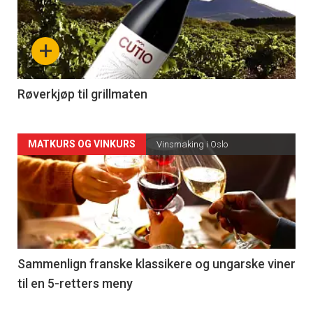
akkurat
nå
+
-
4
Røverkjøp til grillmaten
Forsiden
MATKURS OG VINKURS
Vinsmaking i Oslo
akkurat
nå
-
5
Sammenlign franske klassikere og ungarske viner
til en 5-retters meny