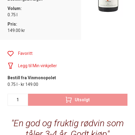
Volum:
0.75 l
Pris:
149.00 kr
Favoritt
Legg til Min vinkjeller
Bestill fra Vinmonopolet
0.75 l - kr 149.00
Utsolgt
En god og fruktig rødvin som
tåler 3-4 år. Godt kjøp