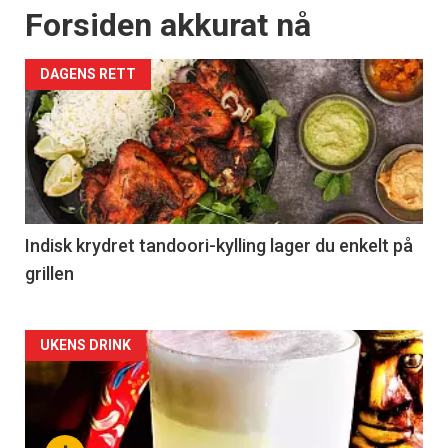
Forsiden akkurat nå
DAGENS RETT
Indisk krydret tandoori-kylling lager du enkelt på
grillen
Forsiden
UKENS DRINK
akkurat
nå