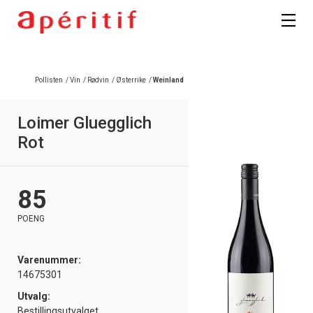
Registrer deg
Pollisten
/
Vin
/
Rødvin
/
Østerrike
/
Weinland
Loimer Gluegglich
Rot
85
POENG
Varenummer:
14675301
Utvalg:
Bestillingsutvalget