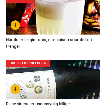
Forsiden
akkurat
nå
+
-
2
Når du er lei gin tonic, er en pisco sour det du
trenger
Forsiden
GODBITER I POLLISTEN
akkurat
nå
+
-
3
Disse vinene er usannsynlig billige