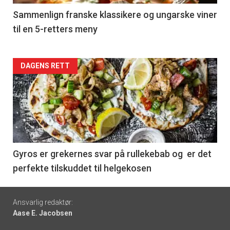
5
Sammenlign franske klassikere og ungarske viner
til en 5-retters meny
Forsiden
DAGENS RETT
akkurat
nå
-
6
Gyros er grekernes svar på rullekebab og er det
perfekte tilskuddet til helgekosen
Footer
Ansvarlig redaktør:
Aase E. Jacobsen
-