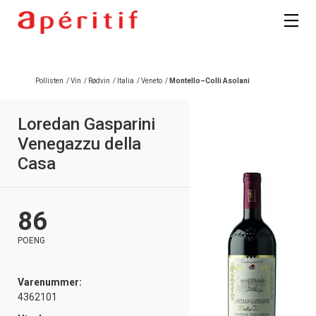
Registrer deg
Pollisten
/
Vin
/
Rødvin
/
Italia
/
Veneto
/
Montello–Colli Asolani
Loredan Gasparini
Venegazzu della
Casa
86
POENG
Varenummer:
4362101