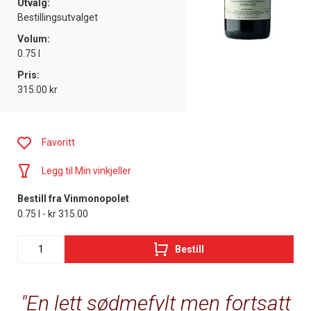
Utvalg:
Bestillingsutvalget
Volum:
0.75 l
Pris:
315.00 kr
Favoritt
Legg til Min vinkjeller
Bestill fra Vinmonopolet
0.75 l - kr 315.00
Bestill
En lett sødmefylt men fortsatt