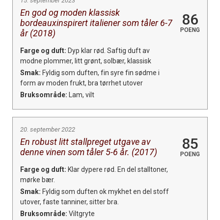
15. september 2023
En god og moden klassisk
86
bordeauxinspirert italiener som tåler 6-7
POENG
år (2018)
Farge og duft:
Dyp klar rød. Saftig duft av
modne plommer, litt grønt, solbær, klassisk
Smak:
Fyldig som duften, fin syre fin sødme i
form av moden frukt, bra tørrhet utover
Bruksområde:
Lam, vilt
20. september 2022
85
En robust litt stallpreget utgave av
denne vinen som tåler 5-6 år. (2017)
POENG
Farge og duft:
Klar dypere rød. En del stalltoner,
mørke bær.
Smak:
Fyldig som duften ok mykhet en del stoff
utover, faste tanniner, sitter bra.
Bruksområde:
Viltgryte