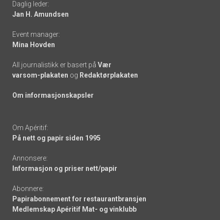
Daglig leder:
links
Jan H. Amundsen
Event manager:
Mina Hovden
All journalistikk er basert på
Vær
varsom-plakaten
og
Redaktørplakaten
Om informasjonskapsler
Om Apéritif:
På nett og papir siden 1995
Annonsere:
Informasjon og priser nett/papir
Abonnere:
Papirabonnement for restaurantbransjen
Medlemskap Apéritif Mat- og vinklubb