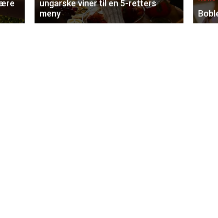
lære
ungarske viner til en 5-retters
meny
Bobl