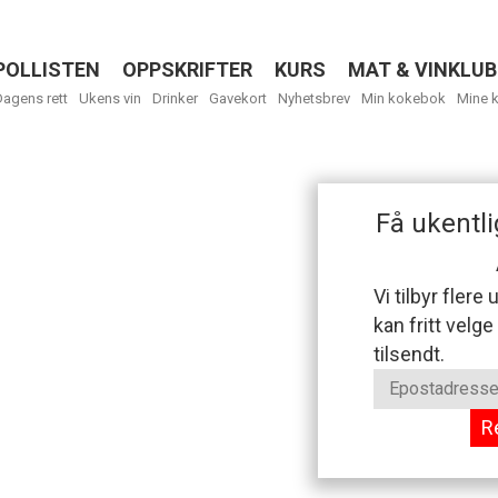
POLLISTEN
OPPSKRIFTER
KURS
MAT & VINKLUB
Menu
Dagens rett
Ukens vin
Drinker
Gavekort
Nyhetsbrev
Min kokebok
Mine 
Få ukentli
Vi tilbyr flere
kan fritt velge
tilsendt.
R