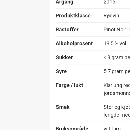
Årgang
2015
Produktklasse
Rødvin
Råstoffer
Pinot Noir
Alkoholprosent
13.5 % vol.
Sukker
< 3 gram per
Syre
5.7 gram per
Farge / lukt
Klar ung rø
jordsmonnst
Smak
Stor og kjøt
lengde med 
Bruksområde
vilt, lam