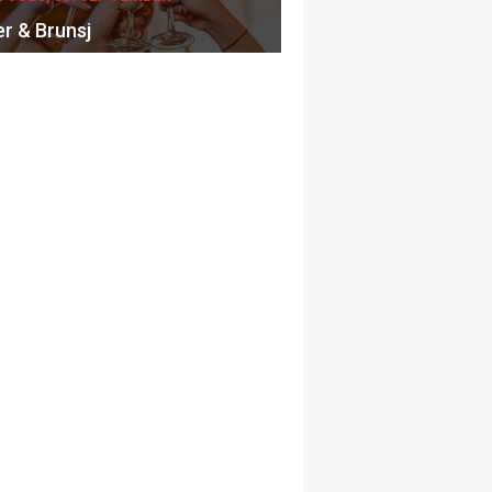
er & Brunsj