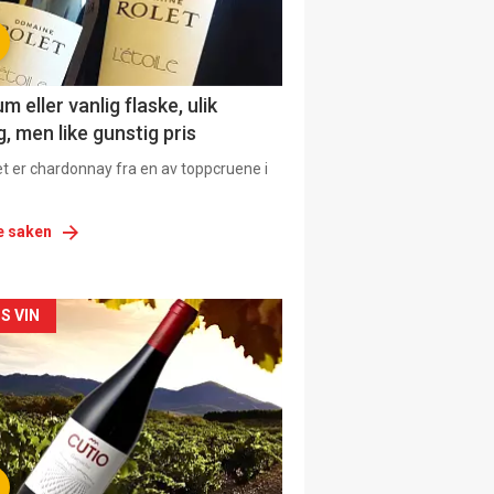
 eller vanlig flaske, ulik
, men like gunstig pris
et er chardonnay fra en av toppcruene i
e saken
siden
S VIN
urat