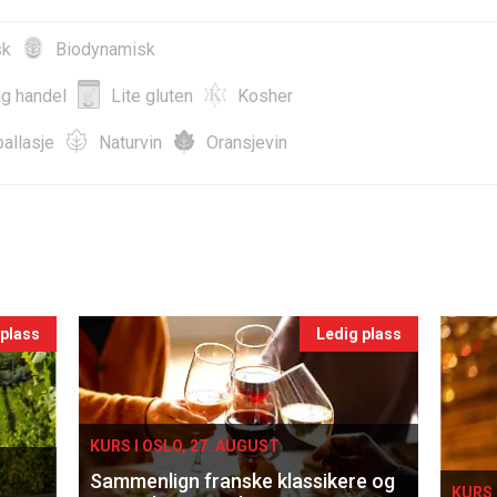
sk
Biodynamisk
ig handel
Lite gluten
Kosher
allasje
Naturvin
Oransjevin
 plass
Ledig plass
KURS I OSLO, 27. AUGUST
Sammenlign franske klassikere og
KURS 