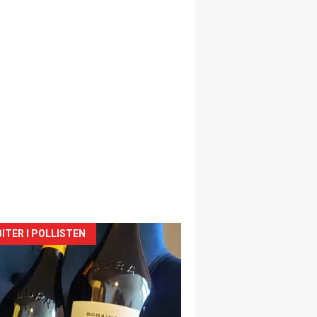
siden
ITER I POLLISTEN
urat