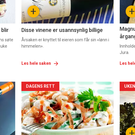
-
-
+
+
2
3
Magnum
blir
Disse vinene er usannsynlig billige
årgang
ns søte
Årsaken er knyttet til eieren som får sin «lønn i
ruke
himmelen».
Innhold
Jura.
Les hele saken
Les hel
Forsiden
For
DAGENS RETT
UKEN
akkurat
akk
nå
nå
-
-
+