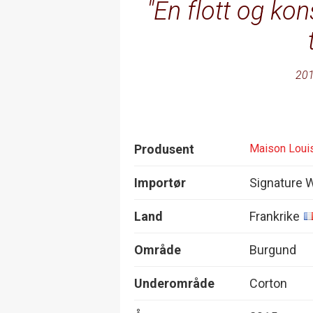
En flott og ko
201
Produsent
Maison Loui
Importør
Signature 
Land
Frankrike
Område
Burgund
Underområde
Corton