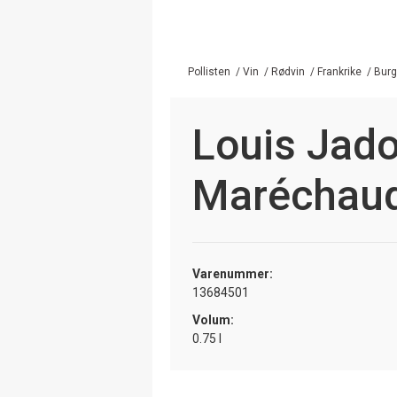
Pollisten
/
Vin
/
Rødvin
/
Frankrike
/
Bur
Louis Jado
Maréchaud
Varenummer:
13684501
Volum:
0.75 l