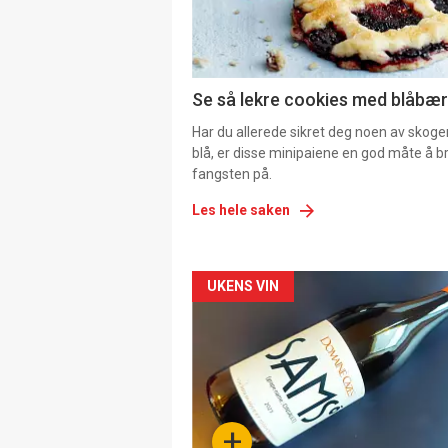
Se så lekre cookies med blåbær 
Har du allerede sikret deg noen av skoge
blå, er disse minipaiene en god måte å b
fangsten på.
Les hele saken
Forsiden
UKENS VIN
akkurat
nå
-
+