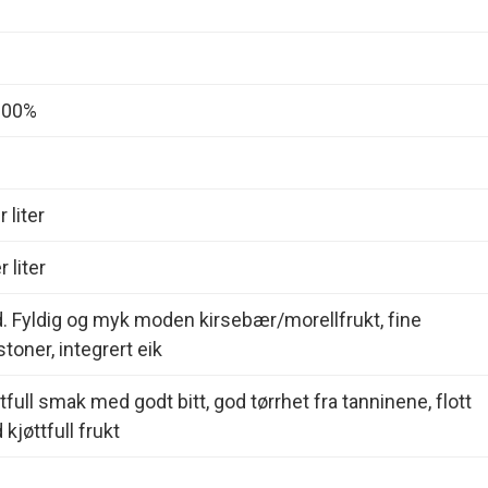
 100%
 liter
 liter
d. Fyldig og myk moden kirsebær/morellfrukt, fine
oner, integrert eik
tfull smak med godt bitt, god tørrhet fra tanninene, flott
kjøttfull frukt