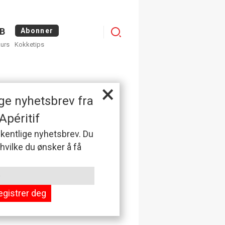
Menu
B
Abonner
kurs
Kokketips
profile
×
ge nyhetsbrev fra
Apéritif
 ukentlige nyhetsbrev. Du
 hvilke du ønsker å få
egistrer deg