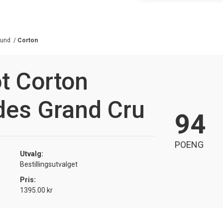
gund
/
Corton
t Corton
es Grand Cru
94
POENG
Utvalg:
Bestillingsutvalget
Pris:
1395.00 kr