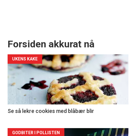
Forsiden akkurat nå
UKENS KAKE
Se så lekre cookies med blåbær blir
Forsiden
GODBITER I POLLISTEN