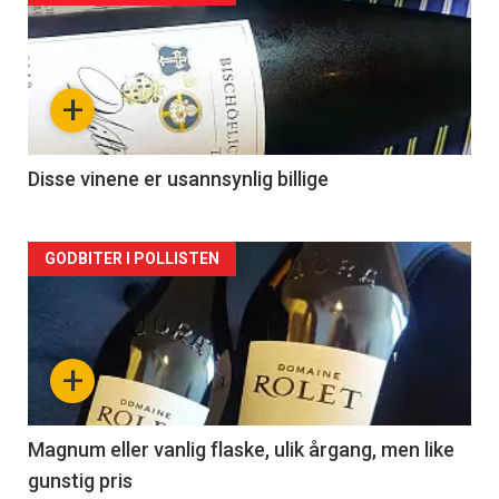
akkurat
nå
+
-
2
Disse vinene er usannsynlig billige
Forsiden
GODBITER I POLLISTEN
akkurat
nå
+
-
3
Magnum eller vanlig flaske, ulik årgang, men like
gunstig pris