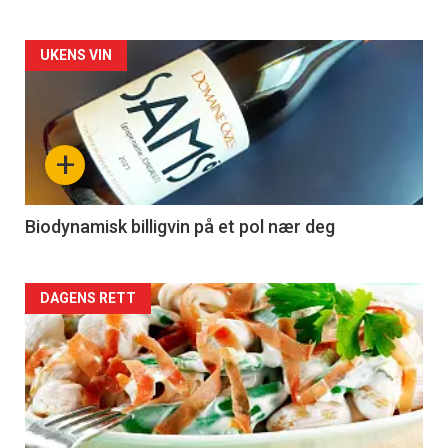
Forsiden
UKENS VIN
akkurat
nå
+
-
4
Biodynamisk billigvin på et pol nær deg
Forsiden
DAGENS RETT
akkurat
nå
-