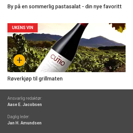
5
By på en sommerlig pastasalat - din nye favoritt
Forsiden
UKENS VIN
akkurat
nå
+
-
6
Røverkjøp til grillmaten
Footer
Ansvarlig redaktør:
Aase E. Jacobsen
-
Daglig leder:
links
Jan H. Amundsen