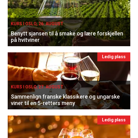
KURS I OSLO, 26. AUGUST
Benytt sjansen til å smake og lære forskjellen
på hvitviner
Ledig plass
KURS I OSLO, 27. AUGUST
Sammenlign franske klassikere og ungarske
viner til en 5-retters meny
Ledig plass