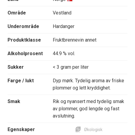
Område
Vestland
Underområde
Hardanger
Produktklasse
Fruktbrennevin annet
Alkoholprosent
44.9 % vol.
Sukker
< 3 gram per liter
Farge / lukt
Dyp mørk. Tydelig aroma av friske
plommer og lett kryddighet.
Smak
Rik og nyansert med tydelig smak
av plommer, god lengde og fast
avslutning.
Egenskaper
Økologisk