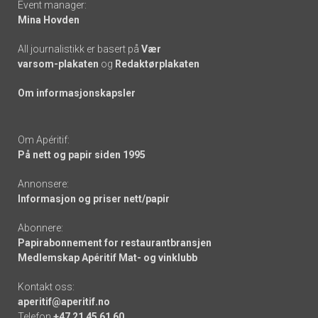
Event manager:
Mina Hovden
All journalistikk er basert på
Vær
varsom-plakaten
og
Redaktørplakaten
Om informasjonskapsler
Om Apéritif:
På nett og papir siden 1995
Annonsere:
Informasjon og priser nett/papir
Abonnere:
Papirabonnement for restaurantbransjen
Medlemskap Apéritif Mat- og vinklubb
Kontakt oss:
aperitif@aperitif.no
Telefon
+47 21 45 61 60