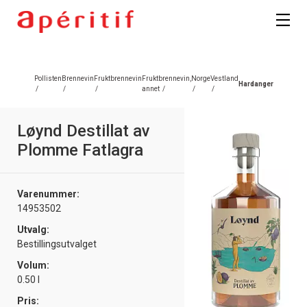
Registrer deg
Pollisten
Brennevin
Fruktbrennevin
Fruktbrennevin,
Norge
Vestland
Hardanger
/
/
/
annet
/
/
/
Løynd Destillat av
Plomme Fatlagra
Varenummer:
14953502
Utvalg:
Bestillingsutvalget
Volum:
0.50 l
Pris: