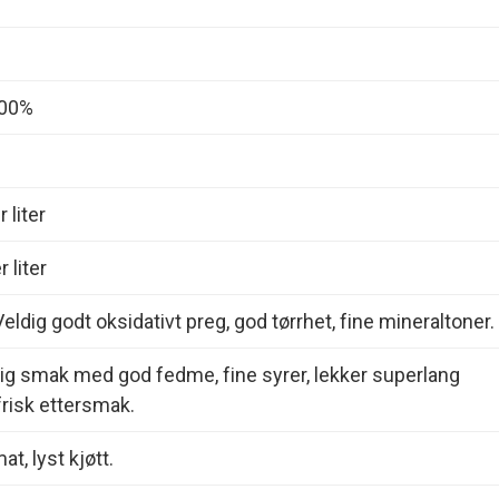
100%
 liter
 liter
eldig godt oksidativt preg, god tørrhet, fine mineraltoner.
dig smak med god fedme, fine syrer, lekker superlang
frisk ettersmak.
at, lyst kjøtt.