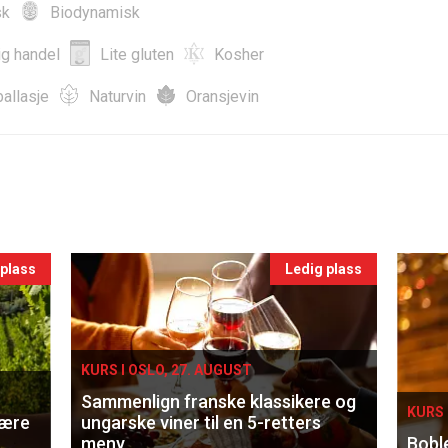
sk
Biodynamisk
ig handel
Lite gluten
Kosher
allasje
Naturvin
Oransjevin
 plass
Ledig plass
KURS I OSLO, 27. AUGUST
Sammenlign franske klassikere og
KURS 
lære
ungarske viner til en 5-retters
meny
Bobl