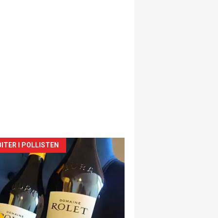
siden
ITER I POLLISTEN
urat