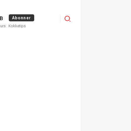
Menu
B
Abonner
kurs
Kokketips
profile
egistrer deg