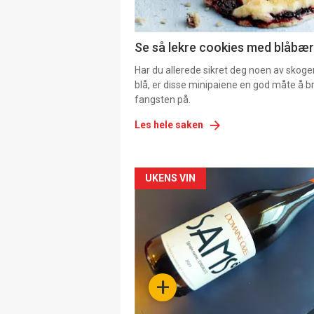
Se så lekre cookies med blåbær 
Har du allerede sikret deg noen av skoge
blå, er disse minipaiene en god måte å b
fangsten på.
Les hele saken
Forsiden
UKENS VIN
akkurat
nå
-
+
4