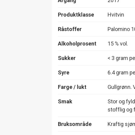
Årgang
2017
Produktklasse
Hvitvin
Råstoffer
Palomino 
Alkoholprosent
15 % vol.
Sukker
< 3 gram per
Syre
6.4 gram per
Farge / lukt
Gullgrønn. V
Smak
Stor og fyl
stofflig og 
Bruksområde
Kraftig sjøm