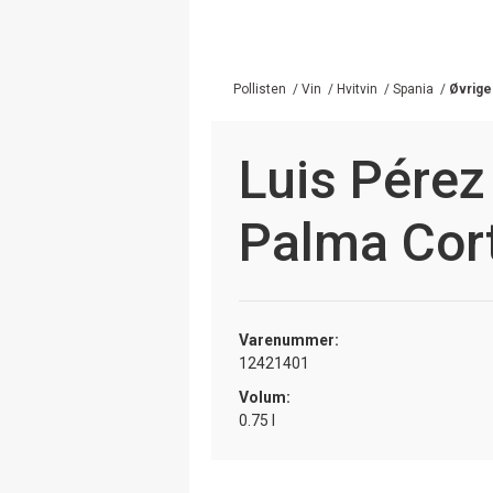
Pollisten
/
Vin
/
Hvitvin
/
Spania
/
Øvrige
Luis Pérez
Palma Cor
Varenummer:
12421401
Volum:
0.75 l