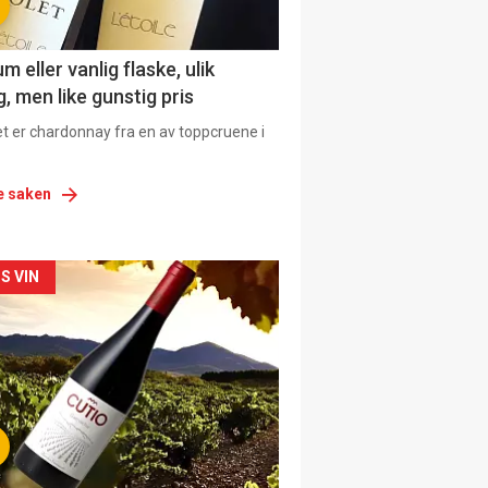
 eller vanlig flaske, ulik
, men like gunstig pris
et er chardonnay fra en av toppcruene i
e saken
siden
S VIN
urat