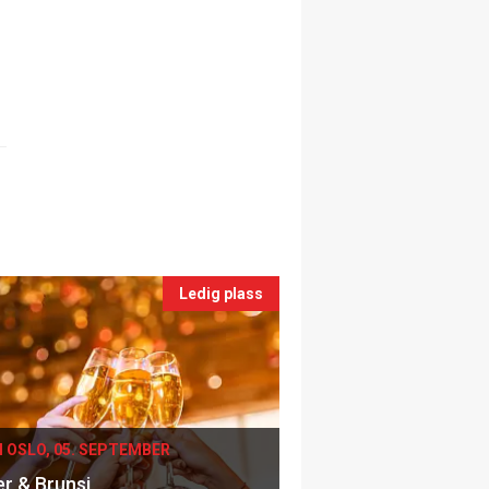
Ledig plass
I OSLO, 05. SEPTEMBER
er & Brunsj