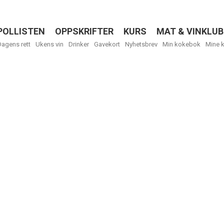
POLLISTEN
OPPSKRIFTER
KURS
MAT & VINKLUB
Menu
Dagens rett
Ukens vin
Drinker
Gavekort
Nyhetsbrev
Min kokebok
Mine 
R