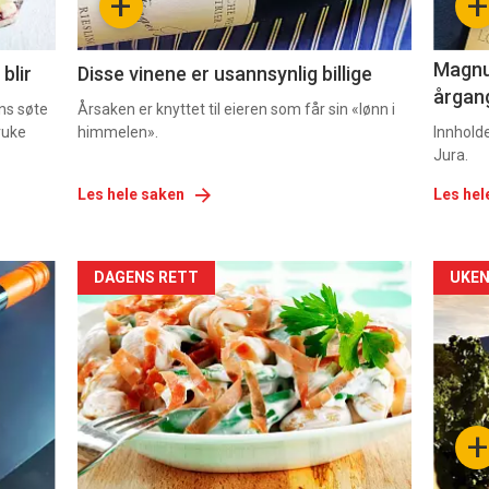
+
+
2
3
Magnum
blir
Disse vinene er usannsynlig billige
årgang
ns søte
Årsaken er knyttet til eieren som får sin «lønn i
ruke
himmelen».
Innhold
Jura.
Les hele saken
Les hel
Forsiden
For
DAGENS RETT
UKEN
akkurat
akk
nå
nå
-
-
+
5
6