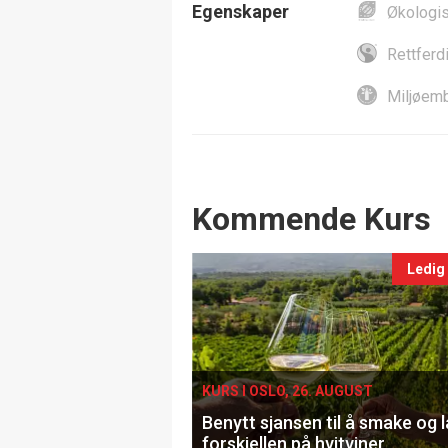
Egenskaper
Økologi
Rettferd
Miljøemb
Events
Kommende Kurs
Ledig
KURS I OSLO, 26. AUGUST
Benytt sjansen til å smake og 
forskjellen på hvitviner