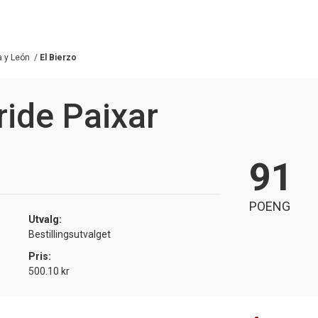
a y León
/
El Bierzo
ide Paixar
91
POENG
Utvalg:
Bestillingsutvalget
Pris:
500.10 kr