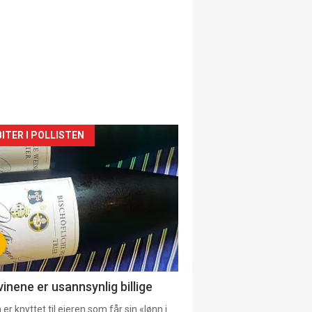
siden
ITER I POLLISTEN
urat
vinene er usannsynlig billige
er knyttet til eieren som får sin «lønn i