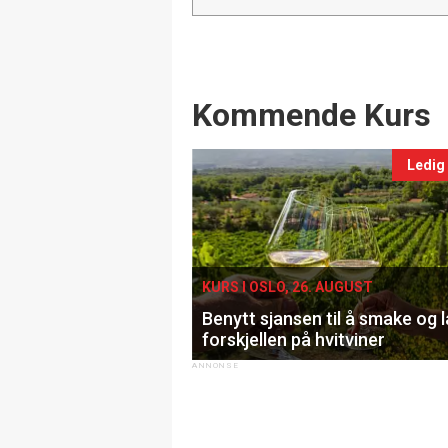
Events
Kommende Kurs
Ledig
KURS I OSLO, 26. AUGUST
Benytt sjansen til å smake og 
forskjellen på hvitviner