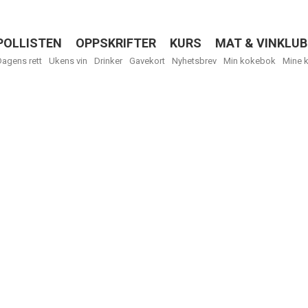
POLLISTEN
OPPSKRIFTER
KURS
MAT & VINKLUB
Menu
Dagens rett
Ukens vin
Drinker
Gavekort
Nyhetsbrev
Min kokebok
Mine 
R