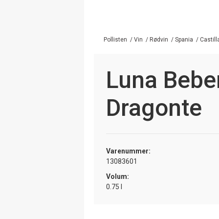
Pollisten
/
Vin
/
Rødvin
/
Spania
/
Castill
Luna Beber
Dragonte
Varenummer:
13083601
Volum:
0.75 l