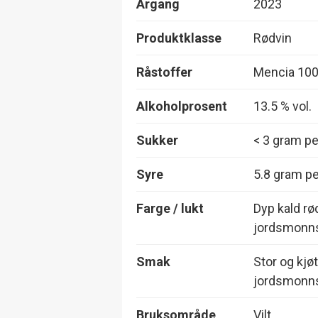
Årgang
2023
Produktklasse
Rødvin
Råstoffer
Mencia 10
Alkoholprosent
13.5 % vol.
Sukker
< 3 gram per
Syre
5.8 gram per
Farge / lukt
Dyp kald rø
jordsmonnsk
Smak
Stor og kjø
jordsmonns
Bruksområde
Vilt