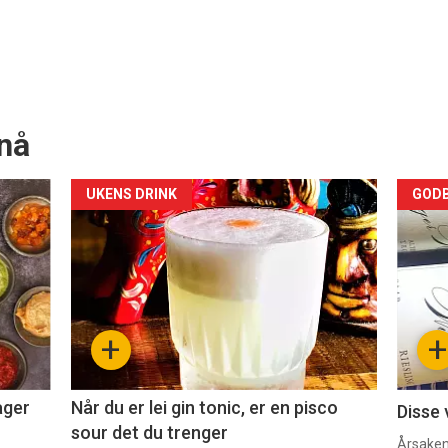
nå
Forsiden
For
UKENS DRINK
GODB
akkurat
akk
nå
nå
-
-
+
+
2
3
ager
Når du er lei gin tonic, er en pisco
Disse 
sour det du trenger
Årsaken 