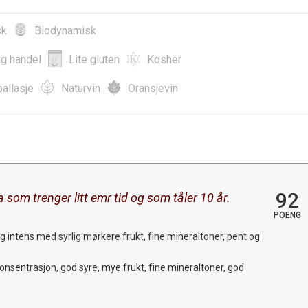
sk
Biodynamisk
ig handel
Lite gluten
Kosher
allasje
Naturvin
Oransjevin
92
 som trenger litt emr tid og som tåler 10 år.
POENG
g intens med syrlig mørkere frukt, fine mineraltoner, pent og
onsentrasjon, god syre, mye frukt, fine mineraltoner, god