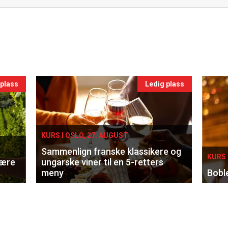
 plass
Ledig plass
KURS I OSLO, 27. AUGUST
Sammenlign franske klassikere og
KURS 
lære
ungarske viner til en 5-retters
meny
Bobl