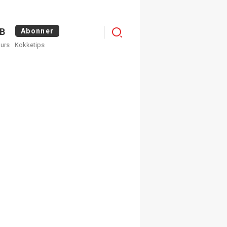
Menu
B
Abonner
kurs
Kokketips
profile
egistrer deg