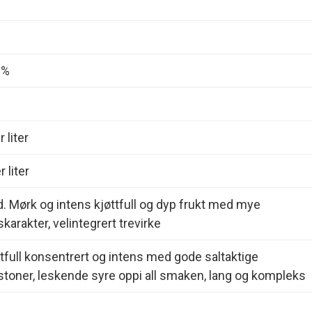
0%
 liter
 liter
d. Mørk og intens kjøttfull og dyp frukt med mye
arakter, velintegrert trevirke
ttfull konsentrert og intens med gode saltaktige
toner, leskende syre oppi all smaken, lang og kompleks