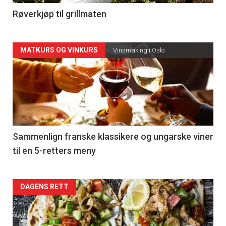
4
Røverkjøp til grillmaten
Forsiden
MATKURS OG VINKURS
Vinsmaking i Oslo
akkurat
nå
-
5
Sammenlign franske klassikere og ungarske viner
til en 5-retters meny
Forsiden
DAGENS RETT
akkurat