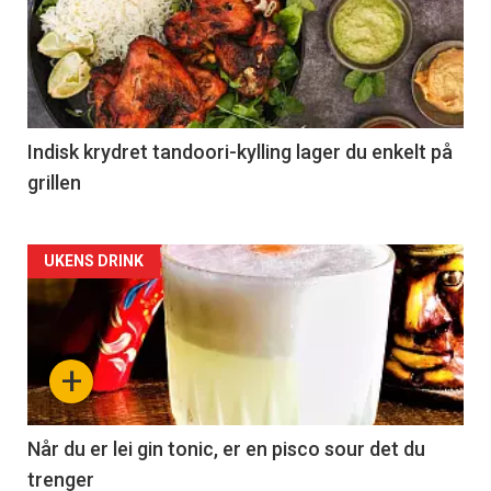
Indisk krydret tandoori-kylling lager du enkelt på
grillen
Forsiden
UKENS DRINK
akkurat
nå
+
-
2
Når du er lei gin tonic, er en pisco sour det du
trenger