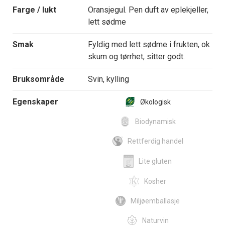
Farge / lukt
Oransjegul. Pen duft av eplekjeller,
lett sødme
Smak
Fyldig med lett sødme i frukten, ok
skum og tørrhet, sitter godt.
Bruksområde
Svin, kylling
Egenskaper
Økologisk
Biodynamisk
Rettferdig handel
Lite gluten
Kosher
Miljøemballasje
Naturvin