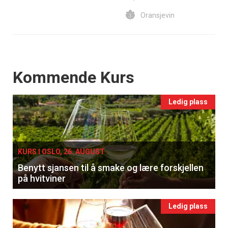
Oransjevin
Events
Kommende Kurs
Ledig plass
KURS I OSLO, 26. AUGUST
Benytt sjansen til å smake og lære forskjellen
på hvitviner
Ledig plass