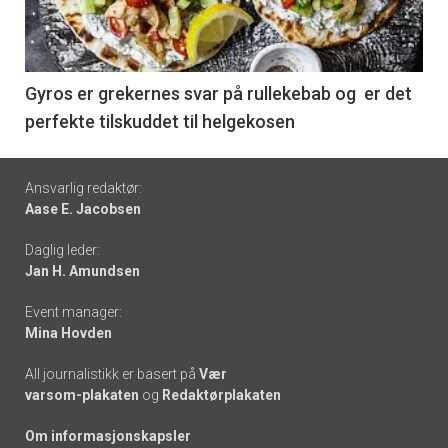
nå
-
6
Gyros er grekernes svar på rullekebab og er det
perfekte tilskuddet til helgekosen
Footer
Ansvarlig redaktør:
Aase E. Jacobsen
-
Daglig leder:
links
Jan H. Amundsen
Event manager:
Mina Hovden
All journalistikk er basert på
Vær
varsom-plakaten
og
Redaktørplakaten
Om informasjonskapsler