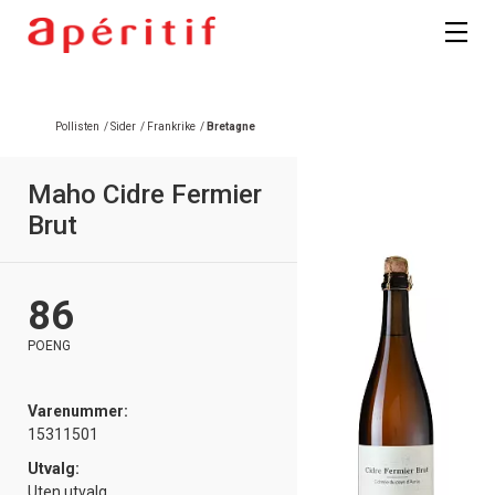
Pollisten
/
Sider
/
Frankrike
/
Bretagne
Maho Cidre Fermier
Brut
86
POENG
Varenummer:
15311501
Utvalg:
Uten utvalg