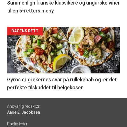
5
Sammenlign franske klassikere og ungarske viner
til en 5-retters meny
Forsiden
DAGENS RETT
akkurat
nå
-
6
Gyros er grekernes svar på rullekebab og er det
perfekte tilskuddet til helgekosen
Footer
Ansvarlig redaktør:
Aase E. Jacobsen
-
Daglig leder: