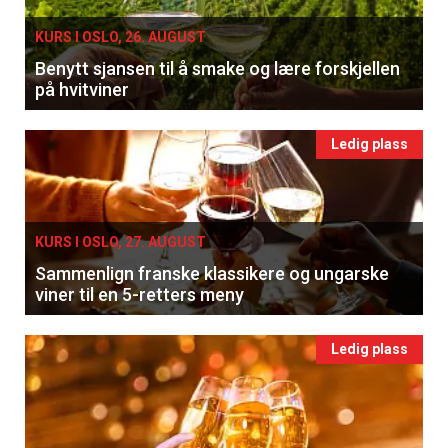
KURS I OSLO, 26. AUGUST
Benytt sjansen til å smake og lære forskjellen
på hvitviner
Ledig plass
KURS I OSLO, 27. AUGUST
Sammenlign franske klassikere og ungarske
viner til en 5-retters meny
Ledig plass