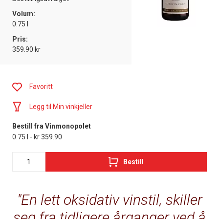
Volum:
0.75 l
Pris:
359.90 kr
Favoritt
Legg til Min vinkjeller
Bestill fra Vinmonopolet
0.75 l - kr 359.90
Bestill
En lett oksidativ vinstil, skiller
seg fra tidligere årganger ved å