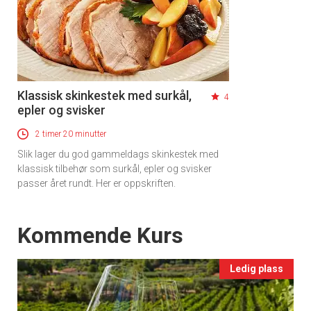
Klassisk skinkestek med surkål,
4
epler og svisker
2 timer 20 minutter
Slik lager du god gammeldags skinkestek med
klassisk tilbehør som surkål, epler og svisker
passer året rundt. Her er oppskriften.
Events
Kommende Kurs
Ledig plass