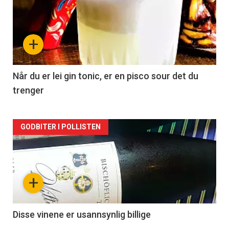
akkurat
nå
+
-
2
Når du er lei gin tonic, er en pisco sour det du
trenger
Forsiden
GODBITER I POLLISTEN
akkurat
nå
+
-
3
Disse vinene er usannsynlig billige