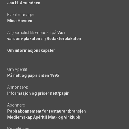
links
Jan H. Amundsen
Event manager:
Mina Hovden
All journalistikk er basert på
Vær
varsom-plakaten
og
Redaktørplakaten
Om informasjonskapsler
Om Apéritif:
På nett og papir siden 1995
Annonsere:
Informasjon og priser nett/papir
Abonnere:
Papirabonnement for restaurantbransjen
Medlemskap Apéritif Mat- og vinklubb
Kontakt oss: