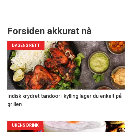
Forsiden akkurat nå
DAGENS RETT
Indisk krydret tandoori-kylling lager du enkelt på
grillen
Forsiden
UKENS DRINK