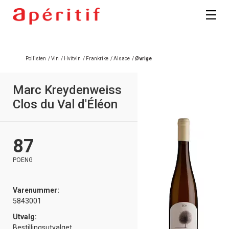
Registrer deg
Pollisten
/
Vin
/
Hvitvin
/
Frankrike
/
Alsace
/
Øvrige
Marc Kreydenweiss
Clos du Val d'Éléon
87
POENG
Varenummer:
5843001
Utvalg:
Bestillingsutvalget