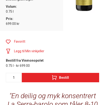
Volum:
0.75 l
Pris:
699.00 kr
Favoritt
Legg til Min vinkjeller
Bestill fra Vinmonopolet
0.75 l - kr 699.00
Bestill
En deilig og myk konsentrert
La Serra-barolo som tåler 8-10