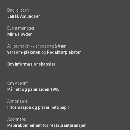
-
Daglig leder:
links
Jan H. Amundsen
Event manager:
Mina Hovden
All journalistikk er basert på
Vær
varsom-plakaten
og
Redaktørplakaten
Om informasjonskapsler
Om Apéritif:
På nett og papir siden 1995
Annonsere:
Informasjon og priser nett/papir
Abonnere:
Papirabonnement for restaurantbransjen