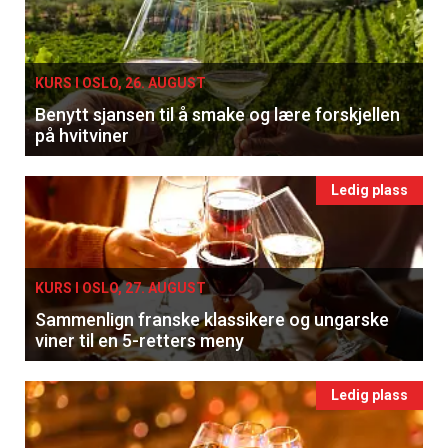
KURS I OSLO, 26. AUGUST
Benytt sjansen til å smake og lære forskjellen
på hvitviner
Ledig plass
KURS I OSLO, 27. AUGUST
Sammenlign franske klassikere og ungarske
viner til en 5-retters meny
Ledig plass