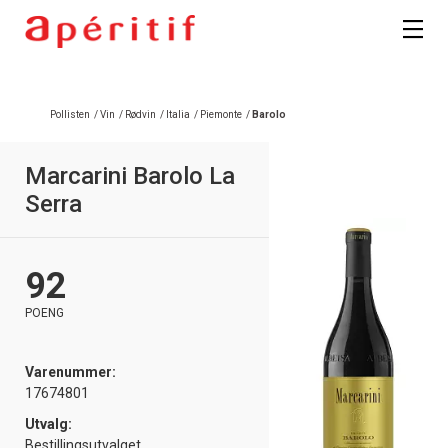
Registrer deg
Pollisten
/
Vin
/
Rødvin
/
Italia
/
Piemonte
/
Barolo
Marcarini Barolo La
Serra
92
POENG
Varenummer:
17674801
Utvalg:
Bestillingsutvalget