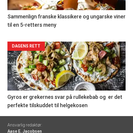
-
5
Sammenlign franske klassikere og ungarske viner
til en 5-retters meny
Forsiden
DAGENS RETT
akkurat
nå
-
6
Gyros er grekernes svar på rullekebab og er det
perfekte tilskuddet til helgekosen
Footer
Ansvarlig redaktør:
Aase E. Jacobsen