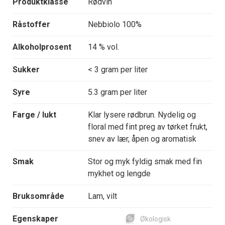
Produktklasse
Rødvin
Råstoffer
Nebbiolo 100%
Alkoholprosent
14 % vol.
Sukker
< 3 gram per liter
Syre
5.3 gram per liter
Farge / lukt
Klar lysere rødbrun. Nydelig og
floral med fint preg av tørket frukt,
snev av lær, åpen og aromatisk
Smak
Stor og myk fyldig smak med fin
mykhet og lengde
Bruksområde
Lam, vilt
Egenskaper
Økologisk