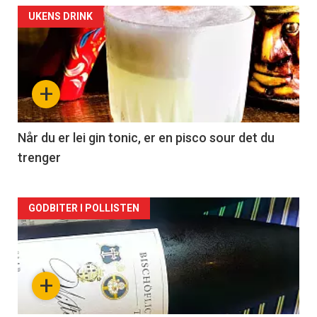
Forsiden
UKENS DRINK
akkurat
nå
+
-
2
Når du er lei gin tonic, er en pisco sour det du
trenger
Forsiden
GODBITER I POLLISTEN
akkurat
nå
+
-