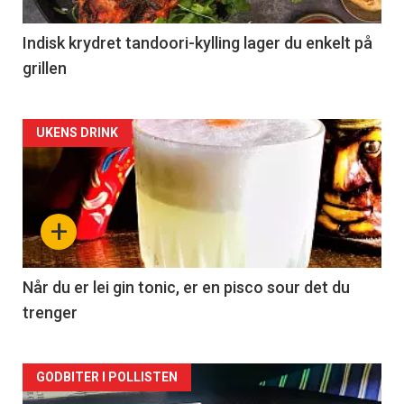
Indisk krydret tandoori-kylling lager du enkelt på
grillen
Forsiden
UKENS DRINK
akkurat
nå
+
-
2
Når du er lei gin tonic, er en pisco sour det du
trenger
Forsiden
GODBITER I POLLISTEN