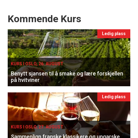
Events
Kommende Kurs
Ledig plass
KURS I OSLO, 26. AUGUST
Benytt sjansen til å smake og lære forskjellen
på hvitviner
Ledig plass
KURS I OSLO, 27. AUGUST
Sammenlign franske klassikere og ungarske