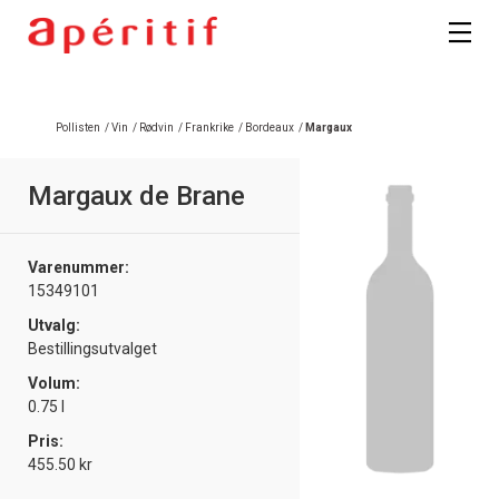
Registrer deg
Pollisten
/
Vin
/
Rødvin
/
Frankrike
/
Bordeaux
/
Margaux
Margaux de Brane
Varenummer:
15349101
Utvalg:
Bestillingsutvalget
Volum:
0.75 l
Pris:
455.50 kr