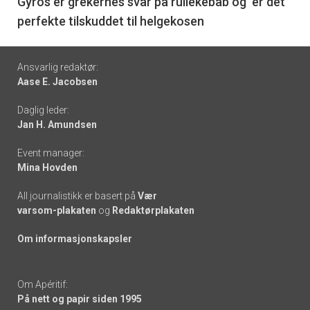
6
Gyros er grekernes svar på rullekebab og er det
perfekte tilskuddet til helgekosen
Footer
Ansvarlig redaktør:
Aase E. Jacobsen
-
Daglig leder:
links
Jan H. Amundsen
Event manager:
Mina Hovden
All journalistikk er basert på
Vær
varsom-plakaten
og
Redaktørplakaten
Om informasjonskapsler
Om Apéritif:
På nett og papir siden 1995