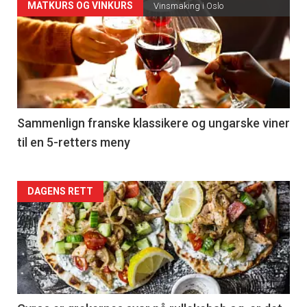
Forsiden
MATKURS OG VINKURS
Vinsmaking i Oslo
akkurat
nå
-
5
Sammenlign franske klassikere og ungarske viner
til en 5-retters meny
Forsiden
DAGENS RETT
akkurat
nå
-