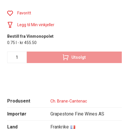
Favoritt
Legg til Min vinkjeller
Bestill fra Vinmonopolet
0.75 l - kr 455.50
Utsolgt
Produsent
Ch. Brane-Cantenac
Importør
Grapestone Fine Wines AS
Land
Frankrike