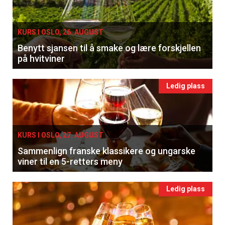
KURS I OSLO, 26. AUGUST
Benytt sjansen til å smake og lære forskjellen
på hvitviner
Ledig plass
KURS I OSLO, 27. AUGUST
Sammenlign franske klassikere og ungarske
viner til en 5-retters meny
Ledig plass