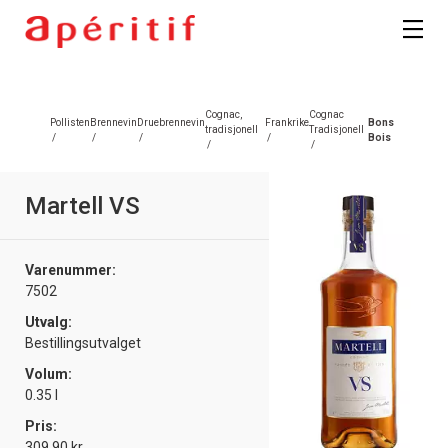
Registrer deg
Cognac,
Cognac
Pollisten
Brennevin
Druebrennevin
Frankrike
Bons
tradisjonell
Tradisjonell
/
/
/
/
Bois
/
/
Martell VS
Varenummer:
7502
Utvalg:
Bestillingsutvalget
Volum:
0.35 l
Pris:
309.90 kr