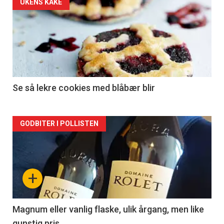
Forsiden
UKENS KAKE
akkurat
nå
-
2
Se så lekre cookies med blåbær blir
Forsiden
GODBITER I POLLISTEN
akkurat
nå
+
-
3
Magnum eller vanlig flaske, ulik årgang, men like
gunstig pris