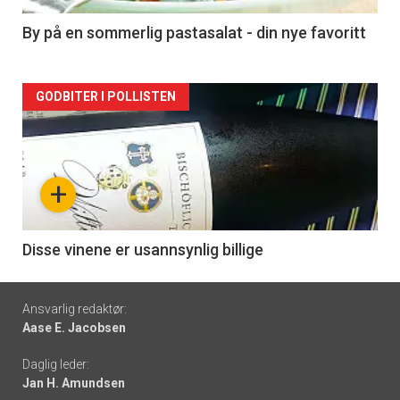
5
By på en sommerlig pastasalat - din nye favoritt
Forsiden
GODBITER I POLLISTEN
akkurat
nå
+
-
6
Disse vinene er usannsynlig billige
Footer
Ansvarlig redaktør:
Aase E. Jacobsen
-
Daglig leder:
links
Jan H. Amundsen