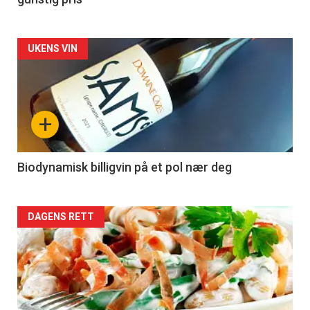
Forsiden
UKENS VIN
akkurat
nå
+
-
4
Biodynamisk billigvin på et pol nær deg
Forsiden
DAGENS RETT
akkurat
nå
-