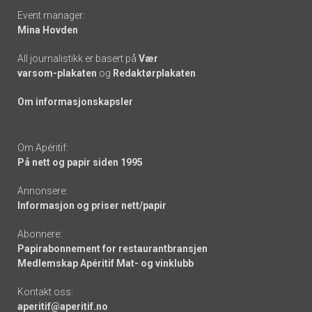
Event manager:
Mina Hovden
All journalistikk er basert på
Vær
varsom-plakaten
og
Redaktørplakaten
Om informasjonskapsler
Om Apéritif:
På nett og papir siden 1995
Annonsere:
Informasjon og priser nett/papir
Abonnere:
Papirabonnement for restaurantbransjen
Medlemskap Apéritif Mat- og vinklubb
Kontakt oss:
aperitif@aperitif.no