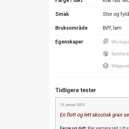
Farge / lukt
Klar rød. Mo
Smak
Stor og fyld
Bruksområde
Biff, lam
Egenskaper
Økologi
Rettferd
Miljøemb
Tidligere tester
15. januar 2023
En flott og lett eksotisk gran s
Farge og duft:
Klar varmere rød. Litt 