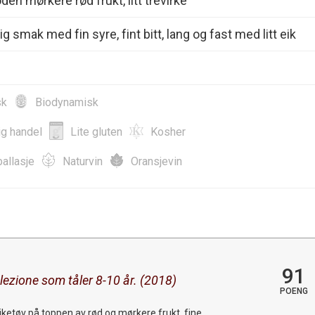
den mørkere rød frukt, litt trevirke
ig smak med fin syre, fint bitt, lang og fast med litt eik
sk
Biodynamisk
ig handel
Lite gluten
Kosher
allasje
Naturvin
Oransjevin
91
elezione som tåler 8-10 år. (2018)
POENG
eiketøv på toppen av rød og mørkere frukt, fine