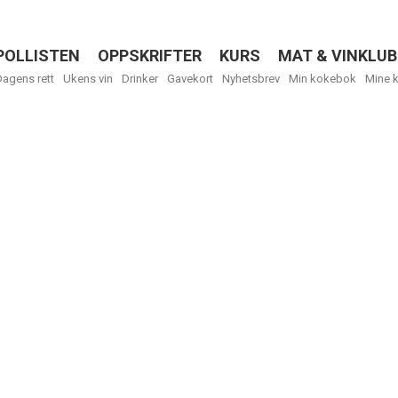
POLLISTEN
OPPSKRIFTER
KURS
MAT & VINKLUB
Menu
Dagens rett
Ukens vin
Drinker
Gavekort
Nyhetsbrev
Min kokebok
Mine 
R