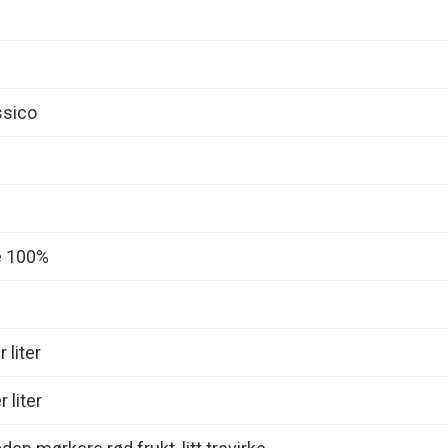
ssico
e 100%
 liter
 liter