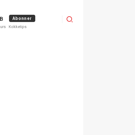
Menu
B
Abonner
kurs
Kokketips
profile
egistrer deg