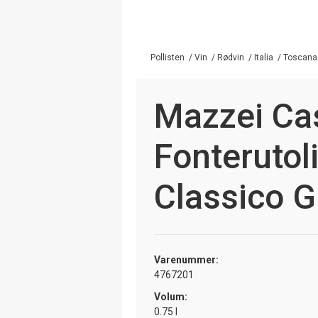
Pollisten
/
Vin
/
Rødvin
/
Italia
/
Toscana
Mazzei Cas
Fonterutoli
Classico G
Varenummer:
4767201
Volum:
0.75 l