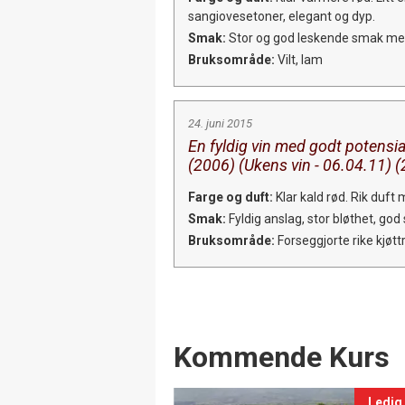
sangiovesetoner, elegant og dyp.
Smak:
Stor og god leskende smak med g
Bruksområde:
Vilt, lam
24. juni 2015
En fyldig vin med godt potensial
(2006) (Ukens vin - 06.04.11) 
Farge og duft:
Klar kald rød. Rik duft
Smak:
Fyldig anslag, stor bløthet, god 
Bruksområde:
Forseggjorte rike kjøttre
Events
Kommende Kurs
Ledig