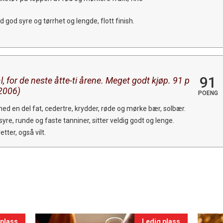
od syre og tørrhet og lengde, flott finish.
91
, for de neste åtte-ti årene. Meget godt kjøp. 91 p
(2006)
POENG
 med en del fat, cedertre, krydder, røde og mørke bær, solbær.
syre, runde og faste tanniner, sitter veldig godt og lenge.
tter, også vilt.
 plass
Ledig plass