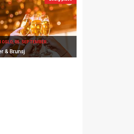
I OSLO, 05. SEPTEMBER
er & Brunsj