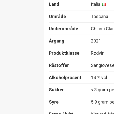
Land
Italia
Område
Toscana
Underområde
Chianti Cla
Årgang
2021
Produktklasse
Rødvin
Råstoffer
Sangioves
Alkoholprosent
14 % vol.
Sukker
< 3 gram per
Syre
5.9 gram per