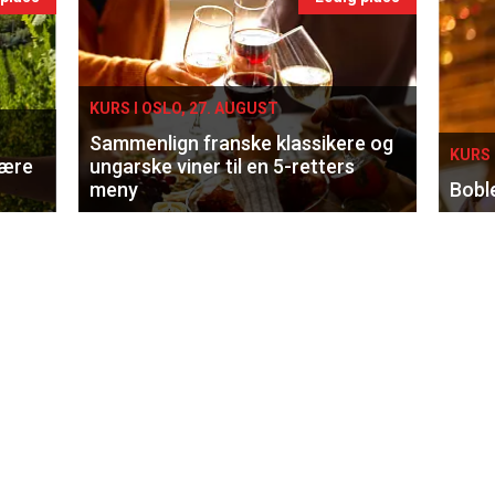
KURS I OSLO, 27. AUGUST
Sammenlign franske klassikere og
KURS 
lære
ungarske viner til en 5-retters
meny
Bobl