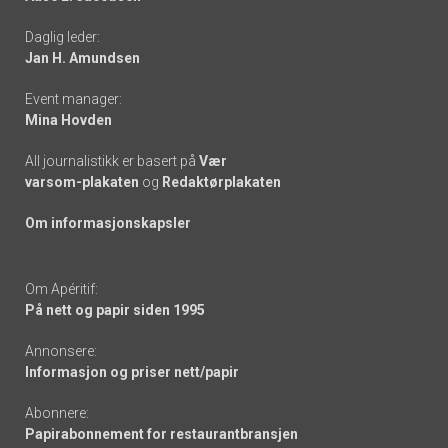
-
Daglig leder:
links
Jan H. Amundsen
Event manager:
Mina Hovden
All journalistikk er basert på
Vær
varsom-plakaten
og
Redaktørplakaten
Om informasjonskapsler
Om Apéritif:
På nett og papir siden 1995
Annonsere:
Informasjon og priser nett/papir
Abonnere:
Papirabonnement for restaurantbransjen