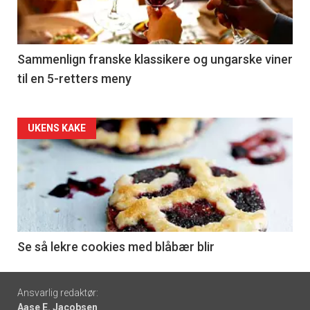
nå
-
5
Sammenlign franske klassikere og ungarske viner
til en 5-retters meny
Forsiden
UKENS KAKE
akkurat
nå
-
6
Se så lekre cookies med blåbær blir
Footer
Ansvarlig redaktør:
Aase E. Jacobsen