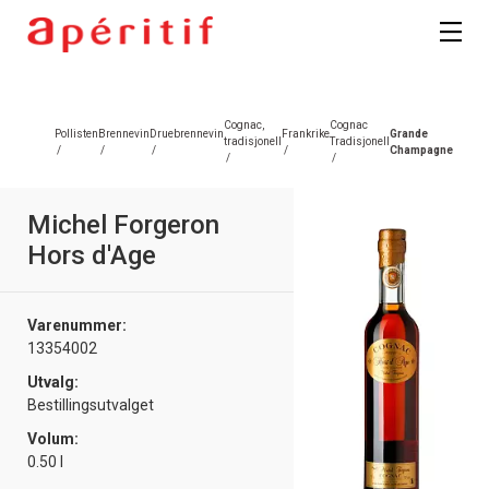
Registrer deg
Cognac,
Cognac
Pollisten
Brennevin
Druebrennevin
Frankrike
Grande
tradisjonell
Tradisjonell
/
/
/
/
Champagne
/
/
Michel Forgeron
Hors d'Age
Varenummer:
13354002
Utvalg:
Bestillingsutvalget
Volum:
0.50 l