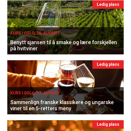
Ledig plass
KURS I OSLO, 26. AUGUST
Benytt sjansen til å smake og lære forskjellen
på hvitviner
Ledig plass
KURS I OSLO, 27. AUGUST
Sammenlign franske klassikere og ungarske
viner til en 5-retters meny
Ledig plass