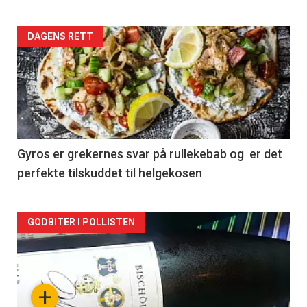
Forsiden
DAGENS RETT
akkurat
nå
-
2
Gyros er grekernes svar på rullekebab og er det
perfekte tilskuddet til helgekosen
Forsiden
GODBITER I POLLISTEN
akkurat
nå
+