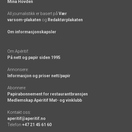
Mina Hovden
All journalistikk er basert på
Vær
varsom-plakaten
og
Redaktørplakaten
Om informasjonskapsler
Om Apéritif:
På nett og papir siden 1995
Annonsere:
Informasjon og priser nett/papir
Abonnere:
Papirabonnement for restaurantbransjen
Medlemskap Apéritif Mat- og vinklubb
Kontakt oss:
aperitif@aperitif.no
Telefon
+47 21 45 61 60