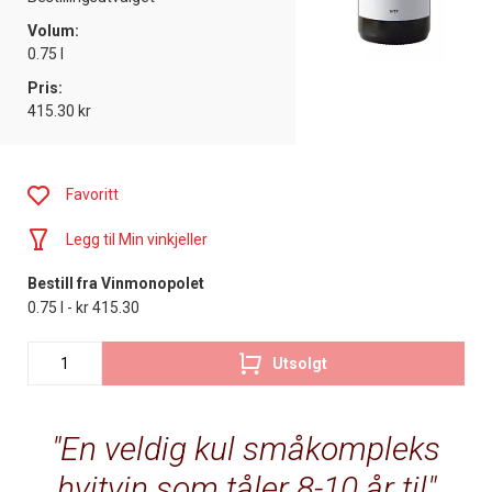
Volum:
0.75 l
Pris:
415.30 kr
Favoritt
Legg til Min vinkjeller
Bestill fra Vinmonopolet
0.75 l - kr 415.30
Utsolgt
En veldig kul småkompleks
hvitvin som tåler 8-10 år til