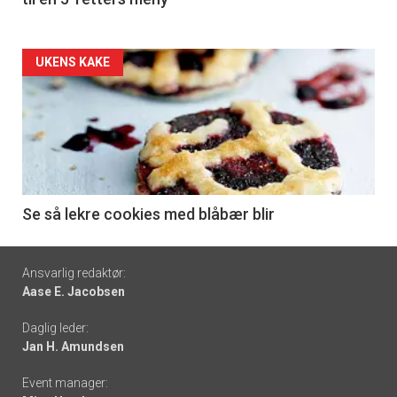
Forsiden
UKENS KAKE
akkurat
nå
-
6
Se så lekre cookies med blåbær blir
Footer
Ansvarlig redaktør:
Aase E. Jacobsen
-
Daglig leder:
links
Jan H. Amundsen
Event manager: