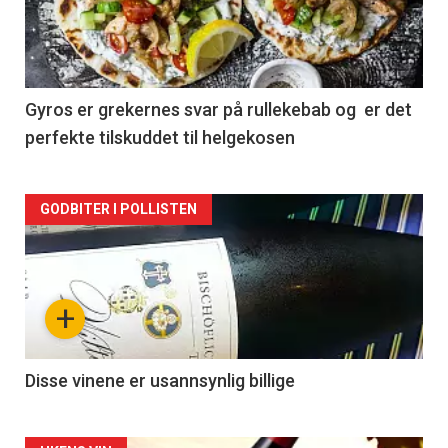
nå
-
2
Gyros er grekernes svar på rullekebab og er det
perfekte tilskuddet til helgekosen
Forsiden
GODBITER I POLLISTEN
akkurat
nå
+
-
3
Disse vinene er usannsynlig billige