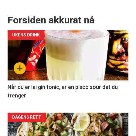
Forsiden akkurat nå
UKENS DRINK
+
Når du er lei gin tonic, er en pisco sour det du
trenger
Forsiden
DAGENS RETT
akkurat