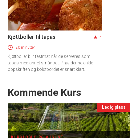
Kjøttboller til tapas
4
20 minutter
Kjøttboller blir festmat når de serveres som
tapas med annet smågodt. Prøv denne enkle
oppskriften og koldtbordet er snart klart.
Events
Kommende Kurs
Ledig plass
KURS I OSLO, 26. AUGUST