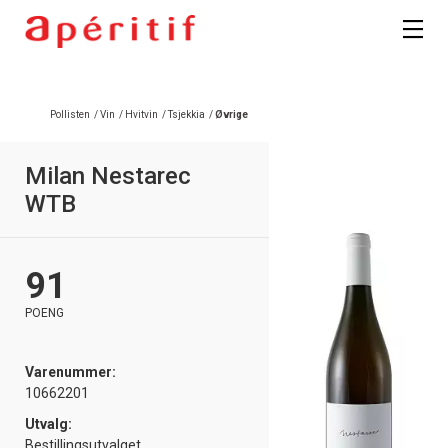
Registrer deg
Pollisten
/
Vin
/
Hvitvin
/
Tsjekkia
/
Øvrige
Milan Nestarec
WTB
91
POENG
Varenummer:
10662201
Utvalg:
Bestillingsutvalget